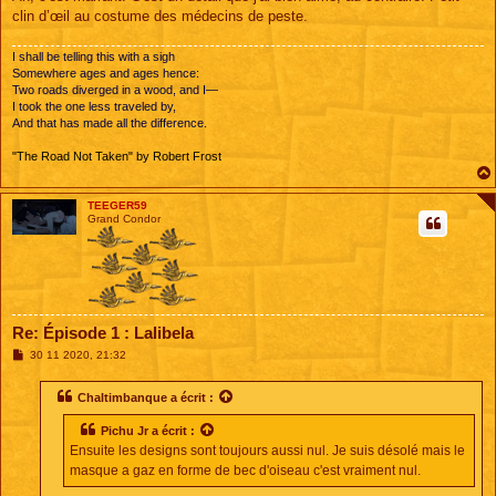
clin d’œil au costume des médecins de peste.
I shall be telling this with a sigh
Somewhere ages and ages hence:
Two roads diverged in a wood, and I—
I took the one less traveled by,
And that has made all the difference.
"The Road Not Taken" by Robert Frost
TEEGER59
Grand Condor
Re: Épisode 1 : Lalibela
M
30 11 2020, 21:32
e
s
s
Chaltimbanque
a écrit :
a
g
Pichu Jr
a écrit :
e
Ensuite les designs sont toujours aussi nul. Je suis désolé mais le
masque a gaz en forme de bec d'oiseau c'est vraiment nul.