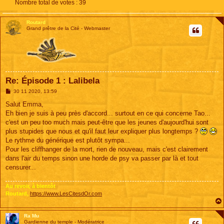
Nombre total de votes :
39
Routard
Grand prêtre de la Cité - Webmaster
Re: Épisode 1 : Lalibela
M
30 11 2020, 13:59
e
s
Salut Emma,
s
Eh bien je suis à peu près d'accord... surtout en ce qui concerne Tao...
a
g
c'est un peu too much mais peut-être que les jeunes d'aujourd'hui sont
e
plus stupides que nous et qu'il faut leur expliquer plus longtemps ?
Le rythme du générique est plutôt sympa...
Pour les cliffhanger de la mort, rien de nouveau, mais c'est clairement
dans l'air du temps sinon une horde de psy va passer par là et tout
censurer...
Au revoir, à bientôt
Routard,
https://www.LesCitesdOr.com
Ra Mu
Gardienne du temple - Modératrice