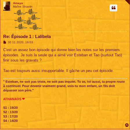
Amaya
Maître Shaolin
Re: Épisode 1 : Lalibela
M
30 11 2020, 19:03
e
s
C'est un assez bon épisode qui donne bien les notes sur les premiers
s
épisodes. Je suis la seule qui a aimé voir Esteban et Tao (surtout Tao)
a
g
finir sous les gravats ?
e
Tao est toujours aussi insupportable. Il gâche un peu cet épisode.
" Esteban, ne soit pas triste, ne soit pas inquiet. Tu as, toi aussi, ta propre route
à continuer. Pour devenir vraiment grand, vois-tu mon enfant, un fils doit
dépasser son père."
ATHANAOS ❤
S1 : 19/20
S2 : 13/20
S3 : 17/20
S4 : 14/20