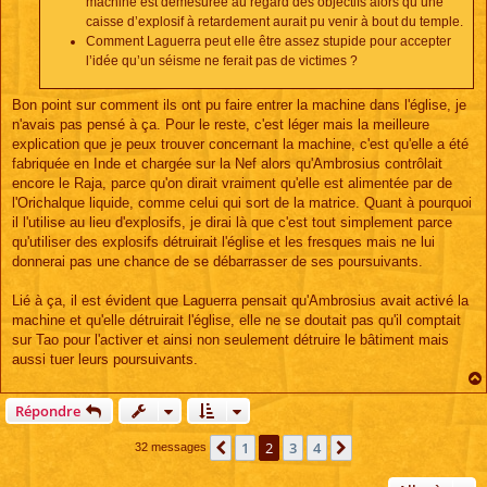
machine est démesurée au regard des objectifs alors qu’une
caisse d’explosif à retardement aurait pu venir à bout du temple.
Comment Laguerra peut elle être assez stupide pour accepter
l’idée qu’un séisme ne ferait pas de victimes ?
Bon point sur comment ils ont pu faire entrer la machine dans l'église, je
n'avais pas pensé à ça. Pour le reste, c'est léger mais la meilleure
explication que je peux trouver concernant la machine, c'est qu'elle a été
fabriquée en Inde et chargée sur la Nef alors qu'Ambrosius contrôlait
encore le Raja, parce qu'on dirait vraiment qu'elle est alimentée par de
l'Orichalque liquide, comme celui qui sort de la matrice. Quant à pourquoi
il l'utilise au lieu d'explosifs, je dirai là que c'est tout simplement parce
qu'utiliser des explosifs détruirait l'église et les fresques mais ne lui
donnerai pas une chance de se débarrasser de ses poursuivants.
Lié à ça, il est évident que Laguerra pensait qu'Ambrosius avait activé la
machine et qu'elle détruirait l'église, elle ne se doutait pas qu'il comptait
sur Tao pour l'activer et ainsi non seulement détruire le bâtiment mais
aussi tuer leurs poursuivants.
Répondre
1
2
3
4
Précédente
Suivante
32 messages