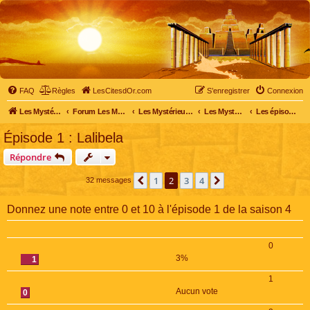
FAQ
Règles
LesCitesdOr.com
S’enregistrer
Connexion
Les Mystérieuses Cités d'Or - LesCitesdOr.com
Forum Les Mystérieuses Cités d'Or
Les Mystérieuses Cités d'Or
Les Mystérieuses Cités d'Or : saison 4 (2020)
Les épisodes de la saison 4
Épisode 1 : Lalibela
Répondre
1
2
3
4
Précédente
Suivante
32 messages
Donnez une note entre 0 et 10 à l'épisode 1 de la saison 4
0
3%
1
1
Aucun vote
0