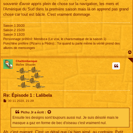
souvenir d'avoir appris plein de chose sur la navigation, les mers et
l'Amérique du Sud dans la première saison mais là on apprend pas grand
chose car tout est bâclé. C'est vraiment dommage.
Saison 1 20/20
Saison 2 15/20
Saison 3 13/20
Personnage préféré: Mendoza (Le vrai, le charismatique de la saison 1)
Punchline préfére (Pizarro a Pédro):: Toi quand tu parle même la vérité prend des
allures de mensonges
Chaltimbanque
Maître Shaolin
Re: Épisode 1 : Lalibela
M
30 11 2020, 21:29
e
s
s
Pichu Jr
a écrit :
a
Ensuite les designs sont toujours aussi nul. Je suis désolé mais le
g
e
masque a gaz en forme de bec d'oiseau c'est vraiment nul.
Ah, c'est marrant. C'est un détail que j'ai bien aimé, au contraire. Petit