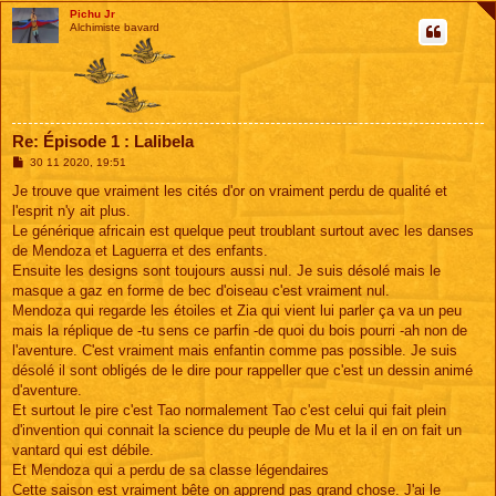
Pichu Jr
Alchimiste bavard
Re: Épisode 1 : Lalibela
M
30 11 2020, 19:51
e
s
Je trouve que vraiment les cités d'or on vraiment perdu de qualité et
s
l'esprit n'y ait plus.
a
g
Le générique africain est quelque peut troublant surtout avec les danses
e
de Mendoza et Laguerra et des enfants.
Ensuite les designs sont toujours aussi nul. Je suis désolé mais le
masque a gaz en forme de bec d'oiseau c'est vraiment nul.
Mendoza qui regarde les étoiles et Zia qui vient lui parler ça va un peu
mais la réplique de -tu sens ce parfin -de quoi du bois pourri -ah non de
l'aventure. C'est vraiment mais enfantin comme pas possible. Je suis
désolé il sont obligés de le dire pour rappeller que c'est un dessin animé
d'aventure.
Et surtout le pire c'est Tao normalement Tao c'est celui qui fait plein
d'invention qui connait la science du peuple de Mu et la il en on fait un
vantard qui est débile.
Et Mendoza qui a perdu de sa classe légendaires
Cette saison est vraiment bête on apprend pas grand chose. J'ai le