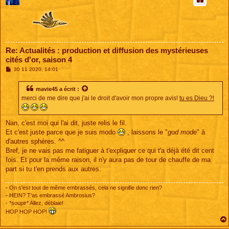
Re: Actualités : production et diffusion des mystérieuses
cités d'or, saison 4
M
30 11 2020, 14:01
e
s
s
mavie45
a écrit :
a
merci de me dire que j'ai le droit d'avoir mon propre avis!
tu es Dieu ?!
g
e
Nan, c'est moi qui l'ai dit, juste relis le fil.
Et c'est juste parce que je suis modo
, laissons le "
god mode
" à
d'autres sphères. ^^
Bref, je ne vais pas me fatiguer à t'expliquer ce qui t'a déjà été dit cent
fois. Et pour la même raison, il n'y aura pas de tour de chauffe de ma
part si tu t'en prends aux autres.
- On s'est tout de même embrassés, cela ne signifie donc rien?
- HEIN? T'as embrassé Ambrosius?
- *soupir* Allez, déblaie!
HOP HOP HOP!