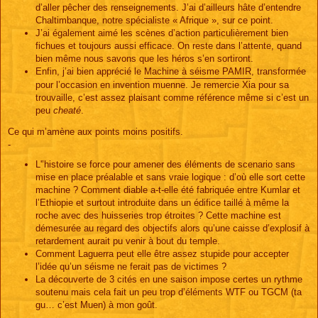
d’aller pêcher des renseignements. J’ai d’ailleurs hâte d’entendre
Chaltimbanque, notre spécialiste « Afrique », sur ce point.
J’ai également aimé les scènes d’action particulièrement bien
fichues et toujours aussi efficace. On reste dans l’attente, quand
bien même nous savons que les héros s’en sortiront.
Enfin, j’ai bien apprécié le
Machine à séisme PAMIR
, transformée
pour l’occasion en invention muenne. Je remercie Xia pour sa
trouvaille, c’est assez plaisant comme référence même si c’est un
peu
cheaté
.
Ce qui m’amène aux points moins positifs.
-
L'’histoire se force pour amener des éléments de scenario sans
mise en place préalable et sans vraie logique : d’où elle sort cette
machine ? Comment diable a-t-elle été fabriquée entre Kumlar et
l’Ethiopie et surtout introduite dans un édifice taillé à même la
roche avec des huisseries trop étroites ? Cette machine est
démesurée au regard des objectifs alors qu’une caisse d’explosif à
retardement aurait pu venir à bout du temple.
Comment Laguerra peut elle être assez stupide pour accepter
l’idée qu’un séisme ne ferait pas de victimes ?
La découverte de 3 cités en une saison impose certes un rythme
soutenu mais cela fait un peu trop d’éléments WTF ou TGCM (ta
gu… c’est Muen) à mon goût.