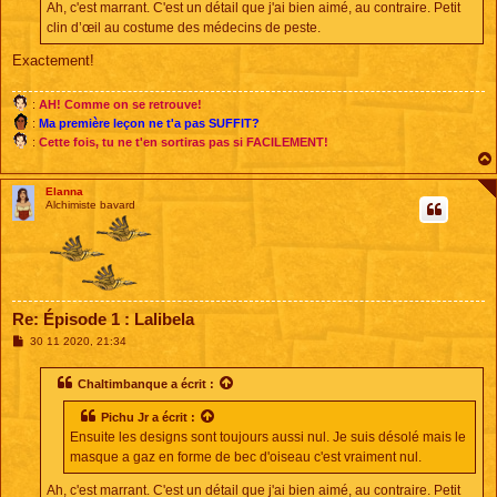
Ah, c'est marrant. C'est un détail que j'ai bien aimé, au contraire. Petit
clin d’œil au costume des médecins de peste.
Exactement!
:
AH! Comme on se retrouve!
:
Ma première leçon ne t'a pas SUFFIT?
:
Cette fois, tu ne t'en sortiras pas si FACILEMENT!
Elanna
Alchimiste bavard
Re: Épisode 1 : Lalibela
M
30 11 2020, 21:34
e
s
s
Chaltimbanque
a écrit :
a
g
Pichu Jr
a écrit :
e
Ensuite les designs sont toujours aussi nul. Je suis désolé mais le
masque a gaz en forme de bec d'oiseau c'est vraiment nul.
Ah, c'est marrant. C'est un détail que j'ai bien aimé, au contraire. Petit