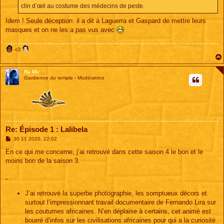
clin d’œil au costume des médecins de peste.
Idem ! Seule déception: il a dit à Laguerra et Gaspard de mettre leurs
masques et on ne les a pas vus avec
<3
Ra Mu
Gardienne du temple - Modératrice
Re: Épisode 1 : Lalibela
M
30 11 2020, 22:02
e
s
En ce qui me concerne, j’ai retrouvé dans cette saison 4 le bon et le
s
moins bon de la saison 3.
a
g
e
-
J’ai retrouvé la superbe photographie, les somptueux décors et
surtout l’impressionnant travail documentaire de Fernando Lira sur
les coutumes africaines. N’en déplaise à certains, cet animé est
bourré d’infos sur les civilisations africaines pour qui a la curiosité