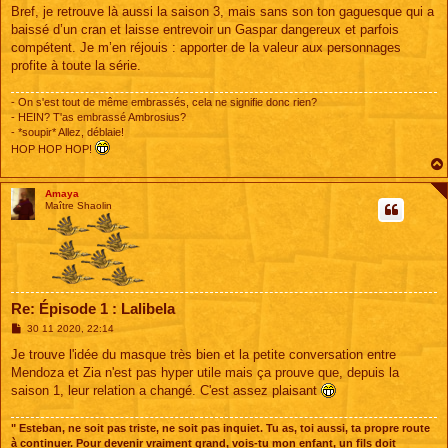
Bref, je retrouve là aussi la saison 3, mais sans son ton gaguesque qui a
baissé d’un cran et laisse entrevoir un Gaspar dangereux et parfois
compétent. Je m’en réjouis : apporter de la valeur aux personnages
profite à toute la série.
- On s'est tout de même embrassés, cela ne signifie donc rien?
- HEIN? T'as embrassé Ambrosius?
- *soupir* Allez, déblaie!
HOP HOP HOP!
Amaya
Maître Shaolin
Re: Épisode 1 : Lalibela
M
30 11 2020, 22:14
e
s
Je trouve l'idée du masque très bien et la petite conversation entre
s
Mendoza et Zia n'est pas hyper utile mais ça prouve que, depuis la
a
g
saison 1, leur relation a changé. C'est assez plaisant
e
" Esteban, ne soit pas triste, ne soit pas inquiet. Tu as, toi aussi, ta propre route
à continuer. Pour devenir vraiment grand, vois-tu mon enfant, un fils doit