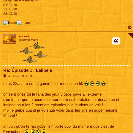
Deviantart
--
Fanfictions
S1: 14/20
S2: 15/20
S3: 17/20
mavie45
Guerrier Maya
Re: Épisode 1 : Lalibela
M
30 11 2020, 13:01
e
s
tu as 22ans tu es un gamin pour moi qui en 50
s
a
g
on sent chez toi le fana des jeux vidéos gavé à l’extrême
e
d'ou le fait que tu accroches sur cette suite totalement dénaturée et
indigne pour les 2 premiers épisodes que je viens de voir !
moi je gerbe quand je vois Zia voler dans les airs en super héroine
Marvel !:
on voit qu'on te fait gober n'importe quoi du moment que c'est de
l'animation !