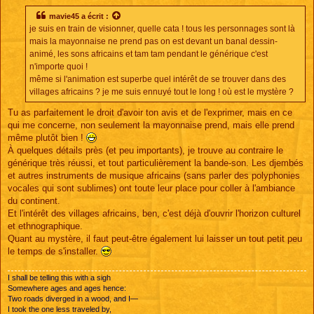
s
s
mavie45
a écrit :
a
je suis en train de visionner, quelle cata ! tous les personnages sont là
g
e
mais la mayonnaise ne prend pas on est devant un banal dessin-
animé, les sons africains et tam tam pendant le générique c'est
n'importe quoi !
même si l'animation est superbe quel intérêt de se trouver dans des
villages africains ? je me suis ennuyé tout le long ! où est le mystère ?
Tu as parfaitement le droit d'avoir ton avis et de l'exprimer, mais en ce
qui me concerne, non seulement la mayonnaise prend, mais elle prend
même plutôt bien !
À quelques détails près (et peu importants), je trouve au contraire le
générique très réussi, et tout particulièrement la bande-son. Les djembés
et autres instruments de musique africains (sans parler des polyphonies
vocales qui sont sublimes) ont toute leur place pour coller à l'ambiance
du continent.
Et l'intérêt des villages africains, ben, c'est déjà d'ouvrir l'horizon culturel
et ethnographique.
Quant au mystère, il faut peut-être également lui laisser un tout petit peu
le temps de s'installer.
I shall be telling this with a sigh
Somewhere ages and ages hence:
Two roads diverged in a wood, and I—
I took the one less traveled by,