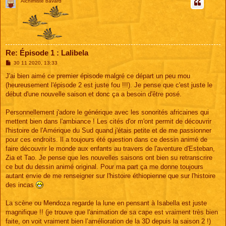
Alchimiste bavard
Re: Épisode 1 : Lalibela
M
30 11 2020, 13:33
e
s
J'ai bien aimé ce premier épisode malgré ce départ un peu mou
s
(heureusement l'épisode 2 est juste fou !!!). Je pense que c'est juste le
a
g
début d'une nouvelle saison et donc ça a besoin d'être posé.
e
Personnellement j'adore le générique avec les sonorités africaines qui
mettent bien dans l'ambiance ! Les cités d'or m'ont permit de découvrir
l'histoire de l'Amérique du Sud quand j'étais petite et de me passionner
pour ces endroits. Il a toujours été question dans ce dessin animé de
faire découvrir le monde aux enfants au travers de l'aventure d'Esteban,
Zia et Tao. Je pense que les nouvelles saisons ont bien su retranscrire
ce but du dessin animé original. Pour ma part ça me donne toujours
autant envie de me renseigner sur l'histoire éthiopienne que sur l'histoire
des incas
La scène ou Mendoza regarde la lune en pensant à Isabella est juste
magnifique !! (je trouve que l'animation de sa cape est vraiment très bien
faite, on voit vraiment bien l’amélioration de la 3D depuis la saison 2 !)