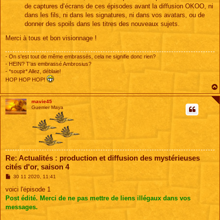
de captures d’écrans de ces épisodes avant la diffusion OKOO, ni
dans les fils, ni dans les signatures, ni dans vos avatars, ou de
donner des spoils dans les titres des nouveaux sujets.
Merci à tous et bon visionnage !
- On s'est tout de même embrassés, cela ne signifie donc rien?
- HEIN? T'as embrassé Ambrosius?
- *soupir* Allez, déblaie!
HOP HOP HOP!
mavie45
Guerrier Maya
Re: Actualités : production et diffusion des mystérieuses
cités d'or, saison 4
M
30 11 2020, 11:41
e
s
voici l'épisode 1
s
Post édité. Merci de ne pas mettre de liens illégaux dans vos
a
g
messages.
e