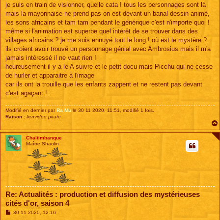
je suis en train de visionner, quelle cata ! tous les personnages sont là
mais la mayonnaise ne prend pas on est devant un banal dessin-animé,
les sons africains et tam tam pendant le générique c'est n'importe quoi !
même si l'animation est superbe quel intérêt de se trouver dans des
villages africains ? je me suis ennuyé tout le long ! où est le mystère ?
ils croient avoir trouvé un personnage génial avec Ambrosius mais il m'a
jamais intéressé il ne vaut rien !
heureusement il y a le A suivre et le petit docu mais Picchu qui ne cesse
de hurler et apparaitre à l'image
car ils ont la trouille que les enfants zappent et ne restent pas devant
c'est agaçant !:
Modifié en dernier par
Ra Mu
le 30 11 2020, 11:51, modifié 1 fois.
Raison :
lienvideo pirate
Chaltimbanque
Maître Shaolin
Re: Actualités : production et diffusion des mystérieuses
cités d'or, saison 4
M
30 11 2020, 12:16
e