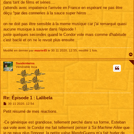
dans tant de films et séries....
j'attends avec impatience l'arrivée en France en espérant ne pas être
déçu ^par des conneries à la sauce super héros ....
on ne doit pas être sensible à la meme musique car j'ai remarqué quasi
aucune musique à sauver dans l'épisode !
juste quelques secondes quand le Condor vole mais comme d'habitude
c'est baclé et on ne le revoit plus ensuite...
Modifié en dernier par
mavie45
le 30 11 2020, 12:55, modifié 1 fois.
Sandentwins
Vénérable Inca
Re: Épisode 1 : Lalibela
M
30 11 2020, 12:54
e
s
Petit résumé de mes réactions.
s
a
g
-Ce générique est grandiose, tellement perché dans sa forme, Esteban
e
qui vole avec le Condor me fait tellement penser à
Sa Machine Ailée
que
je ne peux plus l'ignorer, la petite valse MendoGuerra m'a fait hurler de