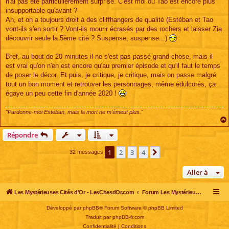
n'ai pas été particulièrement surprise. C'est moi ou Tao est encore plus
insupportable qu'avant ?
Ah, et on a toujours droit à des cliffhangers de qualité (Estéban et Tao
vont-ils s'en sortir ? Vont-ils mourir écrasés par des rochers et laisser Zia
découvrir seule la 5ème cité ? Suspense, suspense...)
Bref, au bout de 20 minutes il ne s'est pas passé grand-chose, mais il
est vrai qu'on n'en est encore qu'au premier épisode et qu'il faut le temps
de poser le décor. Et puis, je critique, je critique, mais on passe malgré
tout un bon moment et retrouver les personnages, même édulcorés, ça
égaye un peu cette fin d'année 2020 !
"Pardonne-moi Esteban, mais la mort ne m'émeut plus."
Répondre
1
2
3
4
Suivante
32 messages
Aller à
Les Mystérieuses Cités d'Or - LesCitesdOr.com
Forum Les Mystérieuses Cités d'Or
Développé par
phpBB
® Forum Software © phpBB Limited
Traduit par
phpBB-fr.com
Confidentialité
|
Conditions