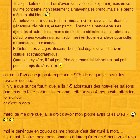
Tu as parfaitement le droit d'avoir ton avis et de l'exprimer, mais en ce
qui me concerne, non seulement la mayonnaise prend, mais elle prend
même plutôt bien !
À quelques détails près (et peu importants), je trouve au contraire le
générique très réussi, et tout particulièrement la bande-son. Les
djembés et autres instruments de musique africains (sans parler des
polyphonies vocales qui sont sublimes) ont toute leur place pour coller
à l'ambiance du continent.
Et l'intérêt des villages africains, ben, c'est déjà d'ouvrir l'horizon
culturel et ethnographique.
Quant au mystère, il faut peut-être également lui laisser un tout petit
peu le temps de s'installer.
oui enfin l'avis que je poste représente 99% de ce que je lis sur les
réseaux sociaux !
il n"y a que sur ce forum que je lis 4-5 adorateurs des nouvelles saisons
j'aimerais en faire partie, j'zai entamé cette saison 4 très positif attendant
le meilleur
et c'est la cata !
merci de me dire que j'ai le droit d'avoir mon propre avis!
tu es Dieu ?!
moi le générique en zoulou ça me choque c'est dénaturé à mort....
il y a tant d'autres pays passionnants à faire qu'aller en Afrique vu et revu