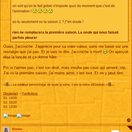
on voit qu'on te fait gober n'importe quoi du moment que c'est de
l'animation !
as-tu seulement vu la saison 1 ? j'"en doute !
rien ne remplacera la première saison. La seule qui nous faisait
parfois pleurer
Ouais, j'accroche. J'apprécie pour sa vraie valeur, sans me baser sur une
nostalgie que j'ai pas. Et je vais te dire, j'accroche à mort!
On aperçoit
déja la lancée et ça donne hâte.
Pis si t'aimes pas, c'est ton droit, mais insulte pas ceux qui aiment, stp.
J'ai vu la première saison, j'ai moins aimé, c'est tout. Et on y peut rien.
Le meilleur personnage de toute la série, c'est la mère d'Esteban.
Deviantart
--
Fanfictions
S1: 14/20
S2: 15/20
S3: 17/20
Elanna