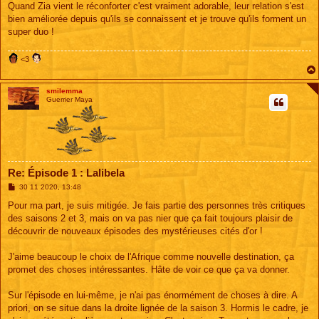
Quand Zia vient le réconforter c'est vraiment adorable, leur relation s'est
bien améliorée depuis qu'ils se connaissent et je trouve qu'ils forment un
super duo !
<3
smilemma
Guerrier Maya
Re: Épisode 1 : Lalibela
M
30 11 2020, 13:48
e
s
Pour ma part, je suis mitigée. Je fais partie des personnes très critiques
s
des saisons 2 et 3, mais on va pas nier que ça fait toujours plaisir de
a
g
découvrir de nouveaux épisodes des mystérieuses cités d'or !
e
J'aime beaucoup le choix de l'Afrique comme nouvelle destination, ça
promet des choses intéressantes. Hâte de voir ce que ça va donner.
Sur l'épisode en lui-même, je n'ai pas énormément de choses à dire. A
priori, on se situe dans la droite lignée de la saison 3. Hormis le cadre, je