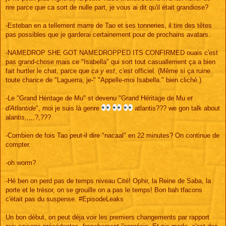
rire parce que ca sort de nulle part, je vous ai dit qu'il était grandiose?
-Esteban en a tellement marre de Tao et ses tonneries, il tire des têtes
pas possibles que je garderai certainement pour de prochains avatars.
-NAMEDROP SHE GOT NAMEDROPPED ITS CONFIRMED ouais c'est
pas grand-chose mais ce "Isabella" qui sort tout casuallement ça a bien
fait hurtler le chat, parce que
ca y est
, c'est officiel. (Même si ça ruine
toute chance de "Laguerra, je-" "Appelle-moi Isabella." bien cliché.)
-Le "Grand Héritage de Mu" st devenu "Grand Héritage de Mu
et
d'Atlantide
", moi je suis là genre
atlantis??? we gon talk about
alantis,,,,,?,???
-Combien de fois Tao peut-il dire "nacaal" en 22 minutes? On continue de
compter.
-oh worm?
-Hé ben on perd pas de temps niveau Cité! Ophir, la Reine de Saba, la
porte et le trésor, on se grouille on a pas le temps! Bon bah tfacons
c'était pas du suspense. #EpisodeLeaks
Un bon début, on peut déja voir les premiers changements par rapport