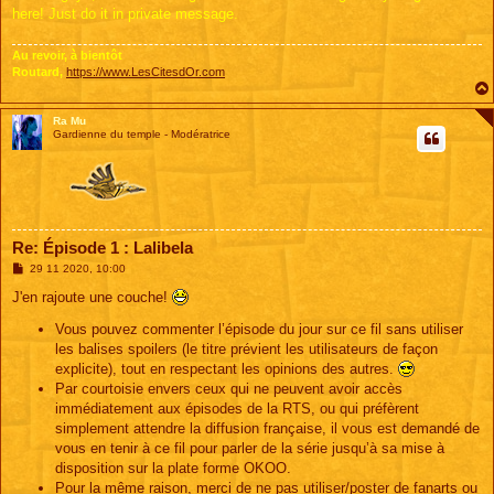
here! Just do it in private message.
Au revoir, à bientôt
Routard,
https://www.LesCitesdOr.com
Ra Mu
Gardienne du temple - Modératrice
Re: Épisode 1 : Lalibela
M
29 11 2020, 10:00
e
s
J'en rajoute une couche!
s
a
Vous pouvez commenter l’épisode du jour sur ce fil sans utiliser
g
les balises spoilers (le titre prévient les utilisateurs de façon
e
explicite), tout en respectant les opinions des autres.
Par courtoisie envers ceux qui ne peuvent avoir accès
immédiatement aux épisodes de la RTS, ou qui préfèrent
simplement attendre la diffusion française, il vous est demandé de
vous en tenir à ce fil pour parler de la série jusqu’à sa mise à
disposition sur la plate forme OKOO.
Pour la même raison, merci de ne pas utiliser/poster de fanarts ou