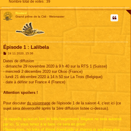
Nombre total de votes :
39
Routard
Grand prêtre de la Cité - Webmaster
Épisode 1 : Lalibela
M
24 11 2020, 15:36
e
s
Dates de diffusion
s
- dimanche 29 novembre 2020 à 9 h 40 sur la RTS 1 (Suisse)
a
g
- mercredi 2 décembre 2020 sur Okoo (France)
e
- lundi 21 décembre 2020 à 14 h 50 sur La Trois (Belgique)
- date à définir sur France 4 (France)
Attention spoilers !
Pour discuter
du visionnage
de l'épisode 1 de la saison 4, c'est ici (ce
sujet sera déverrouillé après la 1ère diffusion listée ci-dessus).
Je rappelle qu'aucun lien de téléchargements illégaux ne sera autorisé
par ici. Si vous tenez à le faire, ce sera en privé!
Please guys, no links of illegal downloads or sharing or anything else