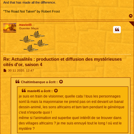
And that has made all the difference.
"The Road Not Taken" by Robert Frost
mavie45
Guerrier Maya
Re: Actualités : production et diffusion des mystérieuses
cités d'or, saison 4
M
30 11 2020, 12:47
e
s
s
Chaltimbanque
a écrit :
a
g
mavie45
a écrit :
e
je suis en train de visionner, quelle cata ! tous les personnages
sont là mais la mayonnaise ne prend pas on est devant un banal
dessin-animé, les sons africains et tam tam pendant le générique
c'est n'importe quoi !
même si l'animation est superbe quel intérêt de se trouver dans
des villages africains ? je me suis ennuyé tout le long ! où est le
mystère ?