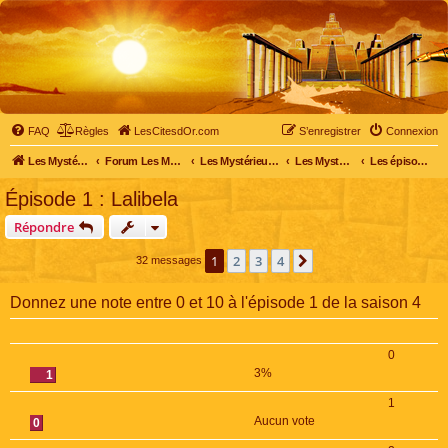
FAQ
Règles
LesCitesdOr.com
S’enregistrer
Connexion
Les Mystérieuses Cités d'Or - LesCitesdOr.com
Forum Les Mystérieuses Cités d'Or
Les Mystérieuses Cités d'Or
Les Mystérieuses Cités d'Or : saison 4 (2020)
Les épisodes de la saison 4
Épisode 1 : Lalibela
Répondre
1
2
3
4
Suivante
32 messages
Donnez une note entre 0 et 10 à l'épisode 1 de la saison 4
0
3%
1
1
Aucun vote
0