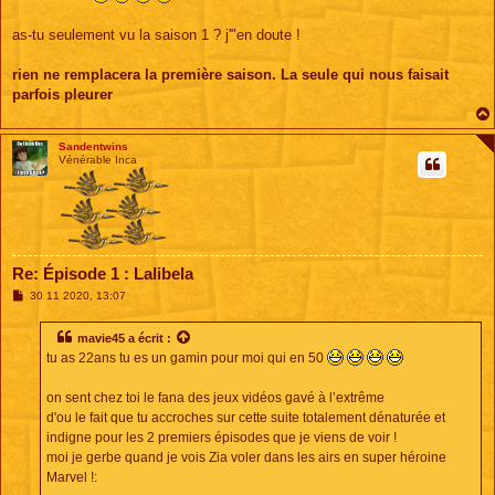
as-tu seulement vu la saison 1 ? j'"en doute !
rien ne remplacera la première saison. La seule qui nous faisait
parfois pleurer
Sandentwins
Vénérable Inca
Re: Épisode 1 : Lalibela
M
30 11 2020, 13:07
e
s
s
mavie45
a écrit :
a
tu as 22ans tu es un gamin pour moi qui en 50
g
e
on sent chez toi le fana des jeux vidéos gavé à l’extrême
d'ou le fait que tu accroches sur cette suite totalement dénaturée et
indigne pour les 2 premiers épisodes que je viens de voir !
moi je gerbe quand je vois Zia voler dans les airs en super héroine
Marvel !: