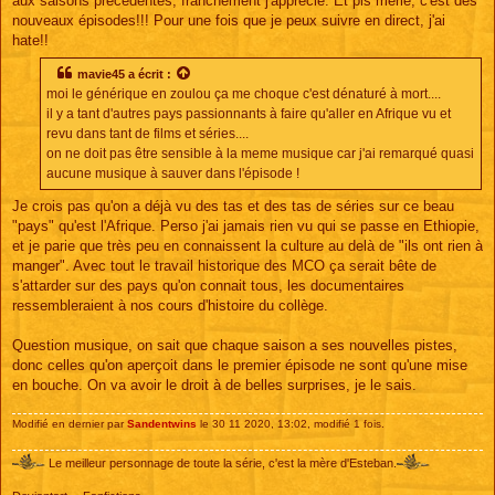
aux saisons précédentes, franchement j'apprécie. Et pis merle, c'est des
nouveaux épisodes!!! Pour une fois que je peux suivre en direct, j'ai
hate!!
mavie45
a écrit :
moi le générique en zoulou ça me choque c'est dénaturé à mort....
il y a tant d'autres pays passionnants à faire qu'aller en Afrique vu et
revu dans tant de films et séries....
on ne doit pas être sensible à la meme musique car j'ai remarqué quasi
aucune musique à sauver dans l'épisode !
Je crois pas qu'on a déjà vu des tas et des tas de séries sur ce beau
"pays" qu'est l'Afrique. Perso j'ai jamais rien vu qui se passe en Ethiopie,
et je parie que très peu en connaissent la culture au delà de "ils ont rien à
manger". Avec tout le travail historique des MCO ça serait bête de
s'attarder sur des pays qu'on connait tous, les documentaires
ressembleraient à nos cours d'histoire du collège.
Question musique, on sait que chaque saison a ses nouvelles pistes,
donc celles qu'on aperçoit dans le premier épisode ne sont qu'une mise
en bouche. On va avoir le droit à de belles surprises, je le sais.
Modifié en dernier par
Sandentwins
le 30 11 2020, 13:02, modifié 1 fois.
Le meilleur personnage de toute la série, c'est la mère d'Esteban.