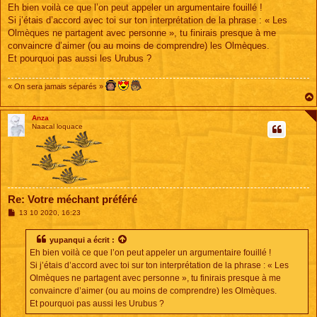
s
Eh bien voilà ce que l’on peut appeler un argumentaire fouillé !
s
Si j’étais d’accord avec toi sur ton interprétation de la phrase : « Les
a
g
Olmèques ne partagent avec personne », tu finirais presque à me
e
convaincre d’aimer (ou au moins de comprendre) les Olmèques.
Et pourquoi pas aussi les Urubus ?
« On sera jamais séparés »
Anza
Naacal loquace
Re: Votre méchant préféré
M
13 10 2020, 16:23
e
s
s
yupanqui
a écrit :
a
Eh bien voilà ce que l’on peut appeler un argumentaire fouillé !
g
e
Si j’étais d’accord avec toi sur ton interprétation de la phrase : « Les
Olmèques ne partagent avec personne », tu finirais presque à me
convaincre d’aimer (ou au moins de comprendre) les Olmèques.
Et pourquoi pas aussi les Urubus ?