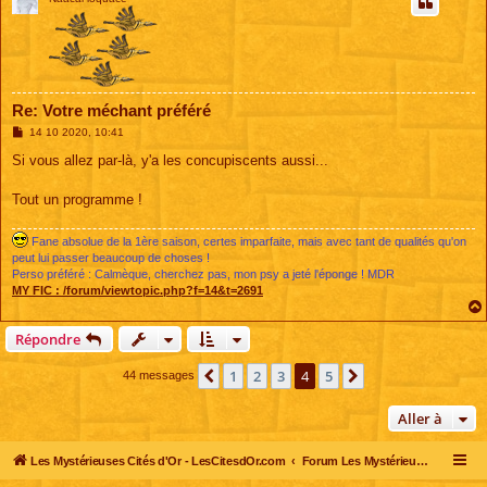
Re: Votre méchant préféré
M
14 10 2020, 10:41
e
s
Si vous allez par-là, y'a les concupiscents aussi...
s
a
g
Tout un programme !
e
Fane absolue de la 1ère saison, certes imparfaite, mais avec tant de qualités qu'on
peut lui passer beaucoup de choses !
Perso préféré : Calmèque, cherchez pas, mon psy a jeté l'éponge ! MDR
MY FIC :
/forum/viewtopic.php?f=14&t=2691
Répondre
1
2
3
4
5
Précédente
Suivante
44 messages
Aller à
Les Mystérieuses Cités d'Or - LesCitesdOr.com
Forum Les Mystérieuses Cités d'Or