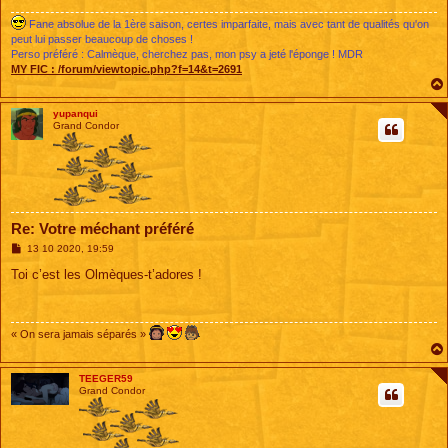
Fane absolue de la 1ère saison, certes imparfaite, mais avec tant de qualités qu'on
peut lui passer beaucoup de choses !
Perso préféré : Calmèque, cherchez pas, mon psy a jeté l'éponge ! MDR
MY FIC :
/forum/viewtopic.php?f=14&t=2691
yupanqui
Grand Condor
Re: Votre méchant préféré
M
13 10 2020, 19:59
e
s
Toi c’est les Olmèques-t’adores !
s
a
g
e
« On sera jamais séparés »
TEEGER59
Grand Condor