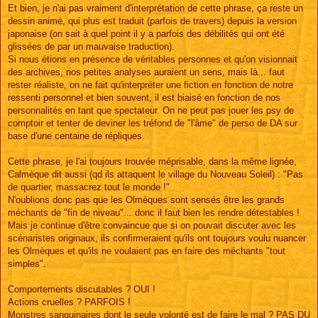
Et bien, je n'ai pas vraiment d'interprétation de cette phrase, ça reste un
dessin animé, qui plus est traduit (parfois de travers) depuis la version
japonaise (on sait à quel point il y a parfois des débilités qui ont été
glissées de par un mauvaise traduction).
Si nous étions en présence de véritables personnes et qu'on visionnait
des archives, nos petites analyses auraient un sens, mais là... faut
rester réaliste, on ne fait qu'interpréter une fiction en fonction de notre
ressenti personnel et bien souvent, il est biaisé en fonction de nos
personnalités en tant que spectateur. On ne peut pas jouer les psy de
comptoir et tenter de deviner les tréfond de "l'âme" de perso de DA sur
base d'une centaine de répliques.
Cette phrase, je l'ai toujours trouvée méprisable, dans la même lignée,
Calmèque dit aussi (qd ils attaquent le village du Nouveau Soleil) : "Pas
de quartier, massacrez tout le monde !"
N'oublions donc pas que les Olmèques sont sensés être les grands
méchants de "fin de niveau"... donc il faut bien les rendre détestables !
Mais je continue d'être convaincue que si on pouvait discuter avec les
scénaristes originaux, ils confirmeraient qu'ils ont toujours voulu nuancer
les Olmèques et qu'ils ne voulaient pas en faire des méchants "tout
simples".
Comportements discutables ? OUI !
Actions cruelles ? PARFOIS !
Monstres sanguinaires dont le seule volonté est de faire le mal ? PAS DU