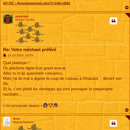
MY FIC :
/forum/viewtopic.php?f=14&t=2691
yupanqui
Grand Condor
Re: Votre méchant préféré
M
13 10 2020, 16:53
e
s
Quel plaidoyer !
s
Ou plaidoirie digne d’un grand avocat.
a
g
Allez tu m’as quasiment convaincu.
e
Mais j’ai du mal à digérer le coup de couteau à Athanaos... devant son
fils.
Et là, c’est plutôt les olmèques qui vont provoquer la catastrophe
nucléaire...
« On sera jamais séparés »
Anza
Naacal loquace