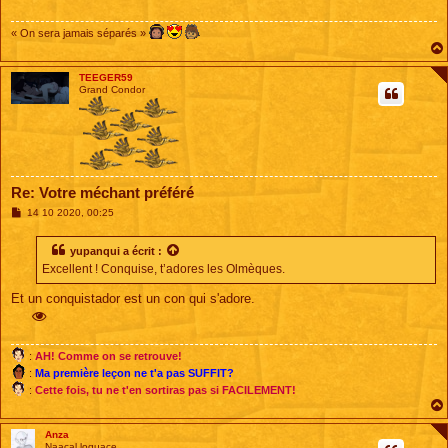
g
e
« On sera jamais séparés »
TEEGER59
Grand Condor
Re: Votre méchant préféré
M
14 10 2020, 00:25
e
s
s
yupanqui
a écrit :
a
Excellent ! Conquise, t’adores les Olmèques.
g
e
Et un conquistador est un con qui s'adore.
:
AH! Comme on se retrouve!
:
Ma première leçon ne t'a pas SUFFIT?
:
Cette fois, tu ne t'en sortiras pas si FACILEMENT!
Anza
Naacal loquace