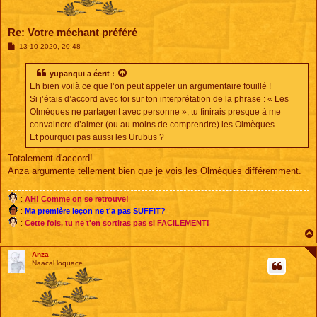
Re: Votre méchant préféré
M
13 10 2020, 20:48
e
s
s
yupanqui
a écrit :
a
Eh bien voilà ce que l’on peut appeler un argumentaire fouillé !
g
e
Si j’étais d’accord avec toi sur ton interprétation de la phrase : « Les
Olmèques ne partagent avec personne », tu finirais presque à me
convaincre d’aimer (ou au moins de comprendre) les Olmèques.
Et pourquoi pas aussi les Urubus ?
Totalement d'accord!
Anza argumente tellement bien que je vois les Olmèques différemment.
:
AH! Comme on se retrouve!
:
Ma première leçon ne t'a pas SUFFIT?
:
Cette fois, tu ne t'en sortiras pas si FACILEMENT!
Anza
Naacal loquace