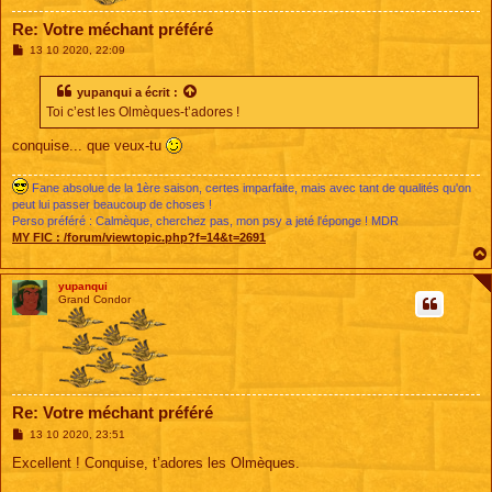
Re: Votre méchant préféré
M
13 10 2020, 22:09
e
s
s
yupanqui
a écrit :
a
Toi c’est les Olmèques-t’adores !
g
e
conquise... que veux-tu
Fane absolue de la 1ère saison, certes imparfaite, mais avec tant de qualités qu'on
peut lui passer beaucoup de choses !
Perso préféré : Calmèque, cherchez pas, mon psy a jeté l'éponge ! MDR
MY FIC :
/forum/viewtopic.php?f=14&t=2691
yupanqui
Grand Condor
Re: Votre méchant préféré
M
13 10 2020, 23:51
e
s
Excellent ! Conquise, t’adores les Olmèques.
s
a