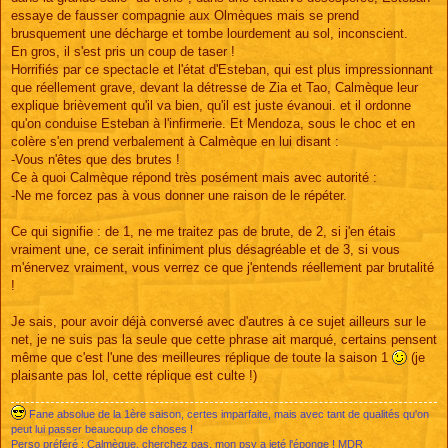
essaye de fausser compagnie aux Olmèques mais se prend
brusquement une décharge et tombe lourdement au sol, inconscient.
En gros, il s'est pris un coup de taser !
Horrifiés par ce spectacle et l'état d'Esteban, qui est plus impressionnant
que réellement grave, devant la détresse de Zia et Tao, Calmèque leur
explique brièvement qu'il va bien, qu'il est juste évanoui. et il ordonne
qu'on conduise Esteban à l'infirmerie. Et Mendoza, sous le choc et en
colère s'en prend verbalement à Calmèque en lui disant :
-Vous n'êtes que des brutes !
Ce à quoi Calmèque répond très posément mais avec autorité :
-Ne me forcez pas à vous donner une raison de le répéter.
Ce qui signifie : de 1, ne me traitez pas de brute, de 2, si j'en étais
vraiment une, ce serait infiniment plus désagréable et de 3, si vous
m'énervez vraiment, vous verrez ce que j'entends réellement par brutalité
!
Je sais, pour avoir déjà conversé avec d'autres à ce sujet ailleurs sur le
net, je ne suis pas la seule que cette phrase ait marqué, certains pensent
même que c'est l'une des meilleures réplique de toute la saison 1
(je
plaisante pas lol, cette réplique est culte !)
Fane absolue de la 1ère saison, certes imparfaite, mais avec tant de qualités qu'on
peut lui passer beaucoup de choses !
Perso préféré : Calmèque, cherchez pas, mon psy a jeté l'éponge ! MDR