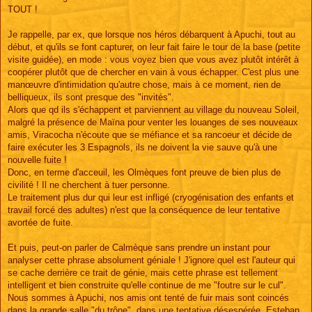
TOUT !
Je rappelle, par ex, que lorsque nos héros débarquent à Apuchi, tout au
début, et qu'ils se font capturer, on leur fait faire le tour de la base (petite
visite guidée), en mode : vous voyez bien que vous avez plutôt intérêt à
coopérer plutôt que de chercher en vain à vous échapper. C'est plus une
manœuvre d'intimidation qu'autre chose, mais à ce moment, rien de
belliqueux, ils sont presque des "invités".
Alors que qd ils s'échappent et parviennent au village du nouveau Soleil,
malgré la présence de Maïna pour venter les louanges de ses nouveaux
amis, Viracocha n'écoute que se méfiance et sa rancoeur et décide de
faire exécuter les 3 Espagnols, ils ne doivent la vie sauve qu'à une
nouvelle fuite !
Donc, en terme d'acceuil, les Olmèques font preuve de bien plus de
civilité ! Il ne cherchent à tuer personne.
Le traitement plus dur qui leur est infligé (cryogénisation des enfants et
travail forcé des adultes) n'est que la conséquence de leur tentative
avortée de fuite.
Et puis, peut-on parler de Calmèque sans prendre un instant pour
analyser cette phrase absolument géniale ! J'ignore quel est l'auteur qui
se cache derrière ce trait de génie, mais cette phrase est tellement
intelligent et bien construite qu'elle continue de me "foutre sur le cul".
Nous sommes à Apuchi, nos amis ont tenté de fuir mais sont coincés
dans la grande salle "du trône", dans une tentative désespérée, Esteban