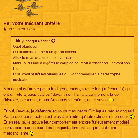
Re: Votre méchant préféré
M
13 10 2020, 19:26
e
s
s
yupanqui
a écrit :
a
Quel plaidoyer !
g
e
Ou plaidoirie digne d’un grand avocat.
Allez tu m’as quasiment convaincu.
Mais j’ai du mal à digérer le coup de couteau à Athanaos... devant son
fils.
Et là, c’est plutôt les olmèques qui vont provoquer la catastrophe
nucléaire...
Moi non plus j'arrive pas à le digérer, mais ça reste le(s) méchant(s) qui
ont un rôle à jouer... après "devant son fils"... à ce moment-là de
l'histoire, personne, à part Athanaos lui-même, ne le savait
Et oui, j'avoue, je défendrai toujours mes petits Olmèques bec et ongles !
Parce que leur situation est plus à plaindre qu'autre chose à mon sens
Et en réalité, je trouve leur comportement encore furieusement modéré
par rapport aux enjeux. Les conquistadors ont fait pire juste par
mercantilisme