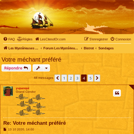
FAQ
Règles
LesCitesdOr.com
S’enregistrer
Connexion
Les Mystérieuses Cités d'Or - LesCitesdOr.com
Forum Les Mystérieuses Cités d'Or
Bistrot
Sondages
Votre méchant préféré
Répondre
1
2
3
4
5
Précédente
Suivante
44 messages
yupanqui
Grand Condor
Re: Votre méchant préféré
M
13 10 2020, 14:00
e