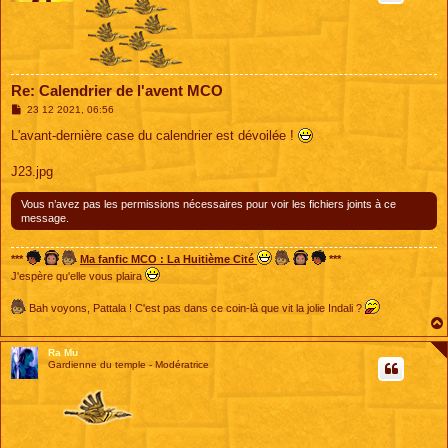
Re: Calendrier de l'avent MCO
M
23 12 2021, 06:56
e
s
L'avant-dernière case du calendrier est dévoilée !
s
a
g
J23.jpg
e
Vous n’avez pas les permissions nécessaires pour voir les fichiers joints à ce
message.
***
Ma fanfic MCO : La Huitième Cité
***
J'espère qu'elle vous plaira
Bah voyons, Pattala ! C'est pas dans ce coin-là que vit la jolie Indali ?
Ra Mu
Gardienne du temple - Modératrice