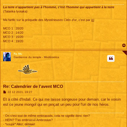
e
La terre n’appartient pas à l’homme, c’est l’homme qui appartient à la terre
(Tatanka Iyotaka)
Ma fanfic sur la préquelle des
Mystérieuses Cités d'or
, c'est par
ici
MCO 1 : 20/20
MCO 2 : 14/20
MCO 3 : 15/20
MCO 4 : 19/20
Ra Mu
Gardienne du temple - Modératrice
Re: Calendrier de l'avent MCO
M
22 12 2021, 19:27
e
s
Et à côté d'Indali. Ce qui me laisse songeuse pour demain, car le voisin
s
est ce jeune mongol qui en pinçait un peu pour l'un de nos héros.
a
g
e
- On s'est tout de même embrassés, cela ne signifie donc rien?
- HEIN? T'as embrassé Ambrosius?
- *soupir* Allez, déblaie!