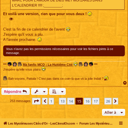
MARC POUR L'AMOUR DE DIEU MET MOI ZARES DANS
L'CALENDRIER !!!!! ;_________;
Et voilà une version, rien que pour vous deux !
C'est la fin de ce calendrier de l'avent
J'espère qu'il vous a plu.
A l'année prochaine.
Vous n’avez pas les permissions nécessaires pour voir les fichiers joints à ce
message.
***
Ma fanfic MCO : La Huitième Cité
***
J'espère qu'elle vous plaira
Bah voyons, Pattala ! C'est pas dans ce coin-là que vit la jolie Indali ?
Répondre
Page
15
sur
26
1
13
14
15
16
17
26
Précédente
Suiv
253 messages
…
…
Aller à
Les Mystérieuses Cités d'Or - LesCitesdOr.com
Forum Les Mystérieuses Cités d'Or