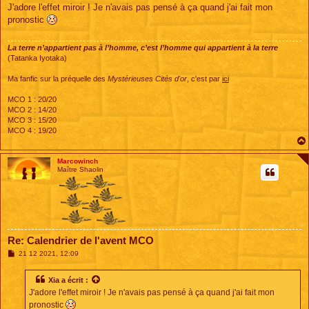
s
J'adore l'effet miroir ! Je n'avais pas pensé à ça quand j'ai fait mon
s
pronostic
a
g
e
La terre n’appartient pas à l’homme, c’est l’homme qui appartient à la terre
(Tatanka Iyotaka)
Ma fanfic sur la préquelle des
Mystérieuses Cités d'or
, c'est par
ici
MCO 1 : 20/20
MCO 2 : 14/20
MCO 3 : 15/20
MCO 4 : 19/20
Marcowinch
Maître Shaolin
Re: Calendrier de l'avent MCO
M
21 12 2021, 12:09
e
s
s
Xia
a écrit :
a
J'adore l'effet miroir ! Je n'avais pas pensé à ça quand j'ai fait mon
g
e
pronostic