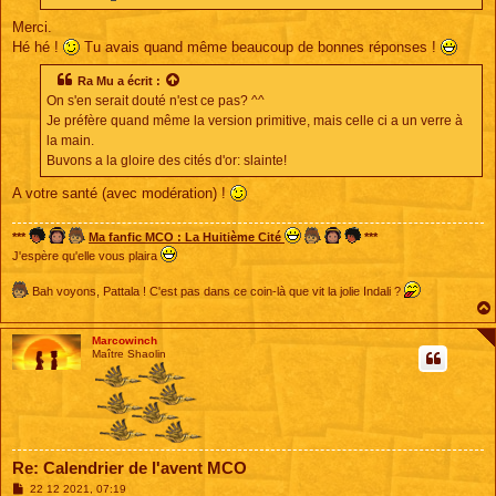
Merci.
Hé hé !
Tu avais quand même beaucoup de bonnes réponses !
Ra Mu
a écrit :
On s'en serait douté n'est ce pas? ^^
Je préfère quand même la version primitive, mais celle ci a un verre à
la main.
Buvons a la gloire des cités d'or: slainte!
A votre santé (avec modération) !
***
Ma fanfic MCO : La Huitième Cité
***
J'espère qu'elle vous plaira
Bah voyons, Pattala ! C'est pas dans ce coin-là que vit la jolie Indali ?
Marcowinch
Maître Shaolin
Re: Calendrier de l'avent MCO
M
22 12 2021, 07:19