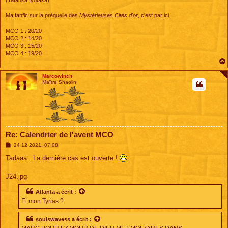
(Tatanka Iyotaka)
Ma fanfic sur la préquelle des
Mystérieuses Cités d'or
, c'est par
ici
MCO 1 : 20/20
MCO 2 : 14/20
MCO 3 : 15/20
MCO 4 : 19/20
Marcowinch
Maître Shaolin
Re: Calendrier de l'avent MCO
M
24 12 2021, 07:08
e
s
Tadaaa...La dernière cas est ouverte !
s
a
g
J24.jpg
e
Atlanta
a écrit :
Et mon Tyrias ?
soulswavess
a écrit :