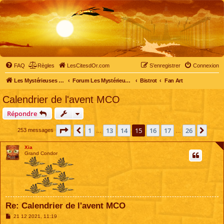
FAQ
Règles
LesCitesdOr.com
S’enregistrer
Connexion
Les Mystérieuses Cités d'Or - LesCitesdOr.com
Forum Les Mystérieuses Cités d'Or
Bistrot
Fan Art
Calendrier de l'avent MCO
Répondre
Page
15
sur
26
1
13
14
15
16
17
26
Précédente
Suiv
253 messages
…
…
Xia
Grand Condor
Re: Calendrier de l'avent MCO
M
21 12 2021, 11:19
e