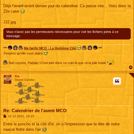
e
s
Déjà l'avant-avant-dernier jour du calendrier. Ca passe vite... Voici donc la
s
22e case
a
g
e
J22.jpg
Vous n’avez pas les permissions nécessaires pour voir les fichiers joints à ce
message.
***
Ma fanfic MCO : La Huitième Cité
***
J'espère qu'elle vous plaira
Bah voyons, Pattala ! C'est pas dans ce coin-là que vit la jolie Indali ?
Xia
Grand Condor
Re: Calendrier de l'avent MCO
M
22 12 2021, 19:15
e
s
Entre le poncho et la cité d'or, on a l'impression que la tête de notre
s
naacal flotte dans l'air
a
g