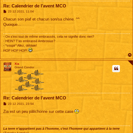
Re: Calendrier de l'avent MCO
M
23 12 2021, 11:04
e
s
Chacun son piaf et chacun son/sa chérie. ^^
s
Quoique...
a
g
e
- On s'est tout de même embrassés, cela ne signifie donc rien?
- HEIN? T'as embrassé Ambrosius?
- *soupir* Allez, déblaie!
HOP HOP HOP!
Xia
Grand Condor
Re: Calendrier de l'avent MCO
M
23 12 2021, 23:54
e
s
Zia est un peu pâlichonne sur cette case
s
a
g
e
La terre n’appartient pas à l’homme, c’est l’homme qui appartient à la terre