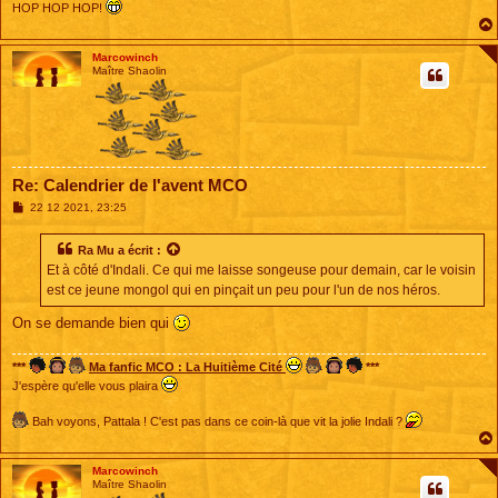
HOP HOP HOP!
Marcowinch
Maître Shaolin
Re: Calendrier de l'avent MCO
M
22 12 2021, 23:25
e
s
s
Ra Mu
a écrit :
a
Et à côté d'Indali. Ce qui me laisse songeuse pour demain, car le voisin
g
e
est ce jeune mongol qui en pinçait un peu pour l'un de nos héros.
On se demande bien qui
***
Ma fanfic MCO : La Huitième Cité
***
J'espère qu'elle vous plaira
Bah voyons, Pattala ! C'est pas dans ce coin-là que vit la jolie Indali ?
Marcowinch
Maître Shaolin