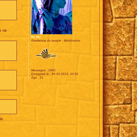
Y
o
d
a
k
o
a
l
r ne
a
Ra Mu
Gardienne du temple - Modératrice
Messages :
2092
Enregistré le :
06 10 2013, 20:52
Âge :
51
le.