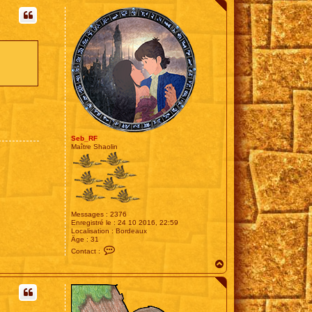
u
t
Seb_RF
Maître Shaolin
Messages :
2376
Enregistré le :
24 10 2016, 22:59
Localisation :
Bordeaux
Âge :
31
C
Contact :
o
H
n
t
a
a
u
c
t
t
e