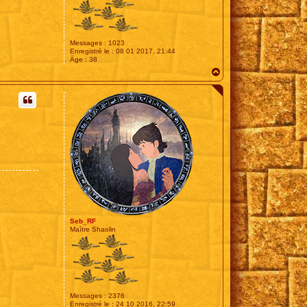
Messages :
1023
Enregistré le :
08 01 2017, 21:44
Âge :
38
H
a
u
t
Seb_RF
Maître Shaolin
Messages :
2376
Enregistré le :
24 10 2016, 22:59