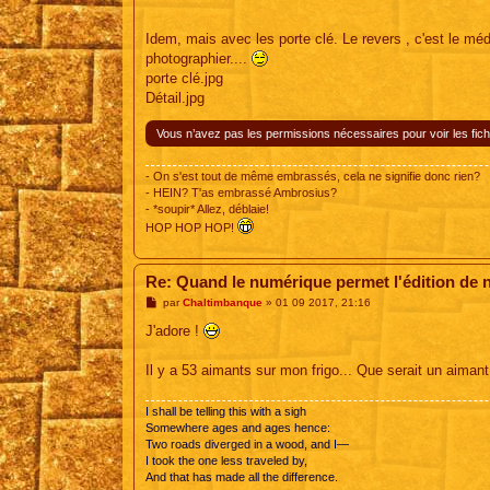
Idem, mais avec les porte clé. Le revers , c'est le méd
photographier....
porte clé.jpg
Détail.jpg
Vous n’avez pas les permissions nécessaires pour voir les fich
- On s'est tout de même embrassés, cela ne signifie donc rien?
- HEIN? T'as embrassé Ambrosius?
- *soupir* Allez, déblaie!
HOP HOP HOP!
Re: Quand le numérique permet l'édition de 
M
par
Chaltimbanque
»
01 09 2017, 21:16
e
s
J'adore !
s
a
g
Il y a 53 aimants sur mon frigo... Que serait un aiman
e
I shall be telling this with a sigh
Somewhere ages and ages hence:
Two roads diverged in a wood, and I—
I took the one less traveled by,
And that has made all the difference.