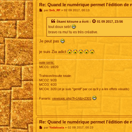
Re: Quand le numérique permet l'édition de 
M
par
Seb_RF
»
02 09 2017, 00:13
e
s
s
ôkami kitsune
a écrit :
01 09 2017, 23:56
a
tout doux seb!
g
e
bravo ra mu! tu es très créative.
Je peut pas
je suis Zia adict
note serie:
MCO1: 18/20
Trahison/Insulte totale:
MCO2: 9/20
MCO3: 4/20
MCO4: 3/20 (et je suis "gentil" par ce qu'il y a les effets visuels)
Fanarts:
viewtopic.php?f=14&t=2301
Re: Quand le numérique permet l'édition de 
M
par
Yodakoala
»
02 09 2017, 00:23
e