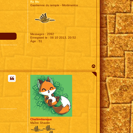
Ra Mu
Gardienne du temple - Modératrice
Messages :
2092
Enregistré le :
06 10 2013, 20:52
Âge :
51
H
a
u
t
Chaltimbanque
Maître Shaolin