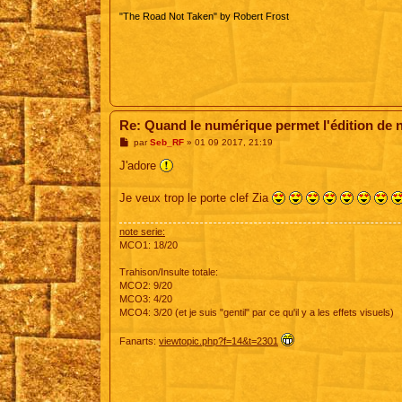
"The Road Not Taken" by Robert Frost
Re: Quand le numérique permet l'édition de 
M
par
Seb_RF
»
01 09 2017, 21:19
e
s
J'adore
s
a
g
Je veux trop le porte clef Zia
e
note serie:
MCO1: 18/20
Trahison/Insulte totale:
MCO2: 9/20
MCO3: 4/20
MCO4: 3/20 (et je suis "gentil" par ce qu'il y a les effets visuels)
Fanarts:
viewtopic.php?f=14&t=2301