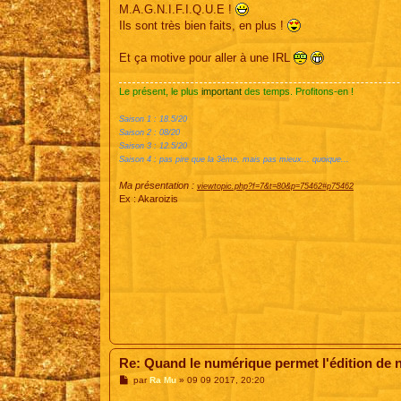
s
M.A.G.N.I.F.I.Q.U.E !
s
Ils sont très bien faits, en plus !
a
g
e
Et ça motive pour aller à une IRL
Le présent, le plus
important
des temps. Profitons-en !
Saison 1 : 18.5/20
Saison 2 : 08/20
Saison 3 : 12.5/20
Saison 4 : pas pire que la 3ème, mais pas mieux... quoique...
Ma présentation :
viewtopic.php?f=7&t=80&p=75462#p75462
Ex : Akaroizis
Re: Quand le numérique permet l'édition de 
M
par
Ra Mu
»
09 09 2017, 20:20
e
s