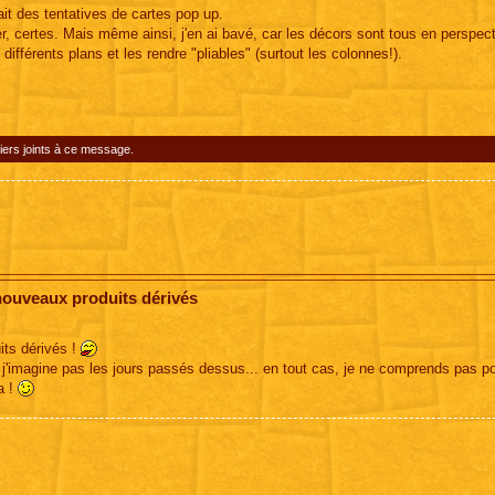
ait des tentatives de cartes pop up.
er, certes. Mais même ainsi, j'en ai bavé, car les décors sont tous en perspec
différents plans et les rendre "pliables" (surtout les colonnes!).
iers joints à ce message.
nouveaux produits dérivés
its dérivés !
e, j'imagine pas les jours passés dessus... en tout cas, je ne comprends pas p
a !