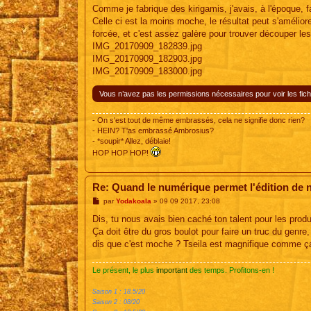
Comme je fabrique des kirigamis, j'avais, à l'époque, f
Celle ci est la moins moche, le résultat peut s'amélior
forcée, et c'est assez galère pour trouver découper les 
IMG_20170909_182839.jpg
IMG_20170909_182903.jpg
IMG_20170909_183000.jpg
Vous n’avez pas les permissions nécessaires pour voir les fich
- On s'est tout de même embrassés, cela ne signifie donc rien?
- HEIN? T'as embrassé Ambrosius?
- *soupir* Allez, déblaie!
HOP HOP HOP!
Re: Quand le numérique permet l'édition de 
M
par
Yodakoala
»
09 09 2017, 23:08
e
s
Dis, tu nous avais bien caché ton talent pour les produ
s
Ça doit être du gros boulot pour faire un truc du genr
a
g
dis que c'est moche ? Tseila est magnifique comme ç
e
Le présent, le plus
important
des temps. Profitons-en !
Saison 1 : 18.5/20
Saison 2 : 08/20