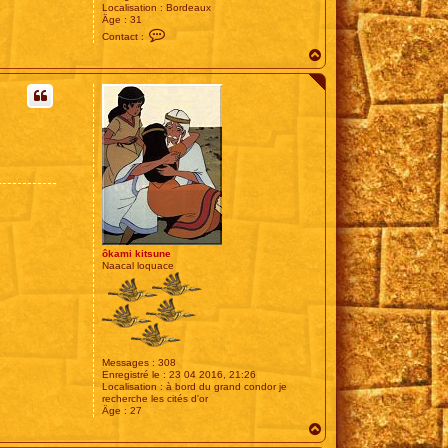
Localisation :
Bordeaux
Âge :
31
C
Contact :
o
H
n
t
a
a
u
c
t
t
e
r
S
e
b
_
R
F
ôkami kitsune
Naacal loquace
Messages :
308
Enregistré le :
23 04 2016, 21:26
Localisation :
à bord du grand condor je
recherche les cités d'or
Âge :
27
H
a