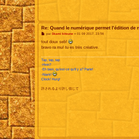
Re: Quand le numérique permet l'édition de 
M
par
ôkami kitsune
»
01 09 2017, 23:56
e
s
tout doux seb!
s
bravo ra mu! tu es très créative.
a
g
e
Tap, tap, tap
-Hein?
-Eh bien, qu'est-ce qu'il y a? Parle!
-Niark!
Clock! Hurg!
許されるより許し信じて