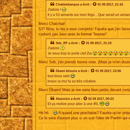
s
Chaltimbanque
a écrit :
01 09 2017, 21:16
a
J'adore !
g
e
Il y a 53 aimants sur mon frigo... Que serait un aima
Merci Chatchat!
53? Wow, tu les a tous comptés! Faudra que j'en fasse
cadrent pas bien avec le format "bouton".
Seb_RF
a écrit :
01 09 2017, 21:19
J'adore
Je veux trop le porte clef Zia
Merci Seb, j'en prends bonne note. (Mais je m'en dout
ôkami kitsune
a écrit :
01 09 2017, 23:56
tout doux seb!
bravo ra mu! tu es très créative.
Merci Ôkami! Mais je me sens bien petite devant certa
Akaroizis
a écrit :
02 09 2017, 00:23
Et ça motive pour aller à une IRL
Hé hé...
A quand une prochaine? Faudra qu'on prépar
Ce le sera d'autant plus si on suit l'idée de Pantin qui