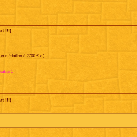
t !!!)
 un médaillon à 2700 € x-)
 saison 1
t !!!)