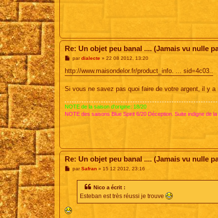
Re: Un objet peu banal .... (Jamais vu nulle par
M
par
dialecte
»
22 08 2012, 13:20
e
s
http://www.maisondelor.fr/product_info. ... sid=4c03..
s
a
g
Si vous ne savez pas quoi faire de votre argent, il y a
e
NOTE de la saison d'origine: 18/20
NOTE des saisons Blue Spirit 6/20 Déception. Suite indigne de la
Re: Un objet peu banal .... (Jamais vu nulle par
M
par
Safran
»
15 12 2012, 23:16
e
s
s
Nico a écrit :
a
Esteban est très réussi je trouve
g
e