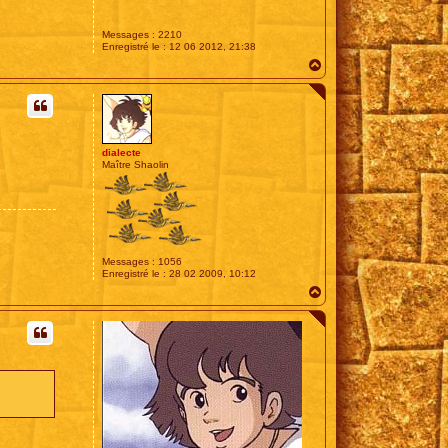
Messages :
2210
Enregistré le :
12 06 2012, 21:38
H
a
u
t
dialecte
Maître Shaolin
Messages :
1056
Enregistré le :
28 02 2009, 10:12
H
a
u
t