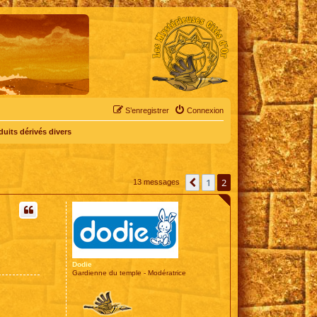
S’enregistrer
Connexion
duits dérivés divers
1
2
Précédente
13 messages
Dodie
Gardienne du temple - Modératrice