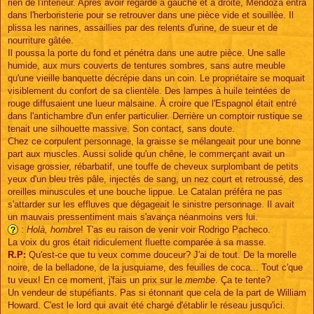
rien de l'intérieur. Après avoir regardé à gauche et à droite, Mendoza entra
dans l'herboristerie pour se retrouver dans une pièce vide et souillée. Il
plissa les narines, assaillies par des relents d'urine, de sueur et de
nourriture gâtée.
Il poussa la porte du fond et pénétra dans une autre pièce. Une salle
humide, aux murs couverts de tentures sombres, sans autre meuble
qu'une vieille banquette décrépie dans un coin. Le propriétaire se moquait
visiblement du confort de sa clientèle. Des lampes à huile teintées de
rouge diffusaient une lueur malsaine. À croire que l'Espagnol était entré
dans l'antichambre d'un enfer particulier. Derrière un comptoir rustique se
tenait une silhouette massive. Son contact, sans doute.
Chez ce corpulent personnage, la graisse se mélangeait pour une bonne
part aux muscles. Aussi solide qu'un chêne, le commerçant avait un
visage grossier, rébarbatif, une touffe de cheveux surplombant de petits
yeux d'un bleu très pâle, injectés de sang, un nez court et retroussé, des
oreilles minuscules et une bouche lippue. Le Catalan préféra ne pas
s'attarder sur les effluves que dégageait le sinistre personnage. Il avait
un mauvais pressentiment mais s'avança néanmoins vers lui.
:
Holà, hombre
! T'as eu raison de venir voir Rodrigo Pacheco.
La voix du gros était ridiculement fluette comparée à sa masse.
R.P:
Qu'est-ce que tu veux comme douceur? J'ai de tout. De la morelle
noire, de la belladone, de la jusquiame, des feuilles de coca... Tout c'que
tu veux! En ce moment, j'fais un prix sur le
membe
. Ça te tente?
Un vendeur de stupéfiants. Pas si étonnant que cela de la part de William
Howard. C'est le lord qui avait été chargé d'établir le réseau jusqu'ici.