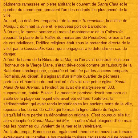
bâtiments ramassés en pierre abritant le couvent de
Santa Clara
et le
quartier du commerce formaient l'un des endroits les plus animé de la
ville.
Au sud, au-delà des remparts et de la porte
Trencaclaus
, la colline de
Montjuïc
dominait la ville et le nouveau port de Barcelone.
À l'ouest, la masse sombre du massif montagneux de la
Collserola
séparait la plaine de la
Vallès
du monastère de
Pedralbes
. Grâce à l’un
de ces privilèges, l'édifice religieux était sous la protection directe de la
ville, par le
Conseil des Cent
, qui s’engageait à le défendre en cas de
danger.
À l'est, le barrio de la Ribera de la Mar, où l'on avait construit l'église en
l'honneur de la Vierge Marie, s'était développé comme un faubourg de la
Barcelone carolingienne, entourée et fortifiée par les anciens remparts
Romains. Au départ, il s'agissait d'un simple quartier de pêcheurs,
portefaix et humbles de tout poil où s'élevait une petite église,
Santa
Maria de las Arenas
, à l'endroit où avait été martyrisée en 303,
supposait-on, sainte Eulalie. La modeste paroisse devait son nom au
sable de la plage sur lequel elle avait été édifiée. Toutefois, la
sédimentation, qui avait rendu impraticables les anciens ports de la ville,
repoussa les bancs de sable qui formait la ligne côtière de l'église,
jusqu'à lui faire perdre sa dénomination originale. C'est pourquoi elle fut
alors rebaptisée
Santa Maria del Mar
. La côte s'était éloignée d'elle mais
pas les hommes qui vivaient de la mer et la vénéraient.
Au fil du temps, Barcelone dut également chercher de nouveaux terrains
extra-muros
où installer la bourgeoisie toujours croissante qui ne pouvait