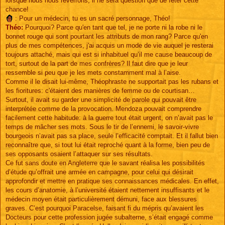
lorsque nous nous reverrons, il ne sera question que de fêter cette
chance!
: Pour un médecin, tu es un sacré personnage, Théo!
Théo:
Pourquoi? Parce qu'en tant que tel, je ne porte ni la robe ni le
bonnet rouge qui sont pourtant les attributs de mon rang? Parce qu'en
plus de mes compétences, j'ai acquis un mode de vie auquel je resterai
toujours attaché, mais qui est si inhabituel qu’il me cause beaucoup de
tort, surtout de la part de mes confrères? Il faut dire que je leur
ressemble si peu que je les mets constamment mal à l’aise.
Comme il le disait lui-même, Théophraste ne supportait pas les rubans et
les fioritures: c'étaient des manières de femme ou de courtisan…
Surtout, il avait su garder une simplicité de parole qui pouvait être
interprétée comme de la provocation. Mendoza pouvait comprendre
facilement cette habitude: à la guerre tout était urgent, on n’avait pas le
temps de mâcher ses mots. Sous le tir de l’ennemi, le savoir-vivre
bourgeois n’avait pas sa place, seule l’efficacité comptait. Et il fallut bien
reconnaître que, si tout lui était reproché quant à la forme, bien peu de
ses opposants osaient l’attaquer sur ses résultats.
Ce fut sans doute en Angleterre que le savant réalisa les possibilités
d’étude qu’offrait une armée en campagne, pour celui qui désirait
approfondir et mettre en pratique ses connaissances médicales. En effet,
les cours d’anatomie, à l’université étaient nettement insuffisants et le
médecin moyen était particulièrement démuni, face aux blessures
graves. C’est pourquoi Paracelse, faisant fi du mépris qu’avaient les
Docteurs pour cette profession jugée subalterne, s’était engagé comme