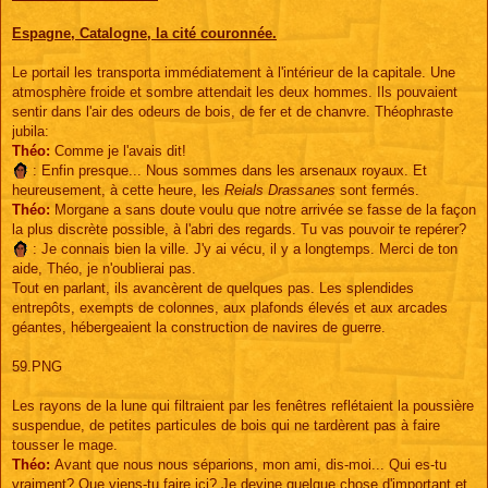
Espagne, Catalogne, la cité couronnée.
Le portail les transporta immédiatement à l'intérieur de la capitale. Une
atmosphère froide et sombre attendait les deux hommes. Ils pouvaient
sentir dans l'air des odeurs de bois, de fer et de chanvre. Théophraste
jubila:
Théo:
Comme je l'avais dit!
: Enfin presque... Nous sommes dans les arsenaux royaux. Et
heureusement, à cette heure, les
Reials Drassanes
sont fermés.
Théo:
Morgane a sans doute voulu que notre arrivée se fasse de la façon
la plus discrète possible, à l'abri des regards. Tu vas pouvoir te repérer?
: Je connais bien la ville. J'y ai vécu, il y a longtemps. Merci de ton
aide, Théo, je n'oublierai pas.
Tout en parlant, ils avancèrent de quelques pas. Les splendides
entrepôts, exempts de colonnes, aux plafonds élevés et aux arcades
géantes, hébergeaient la construction de navires de guerre.
59.PNG
Les rayons de la lune qui filtraient par les fenêtres reflétaient la poussière
suspendue, de petites particules de bois qui ne tardèrent pas à faire
tousser le mage.
Théo:
Avant que nous nous séparions, mon ami, dis-moi... Qui es-tu
vraiment? Que viens-tu faire ici? Je devine quelque chose d'important et