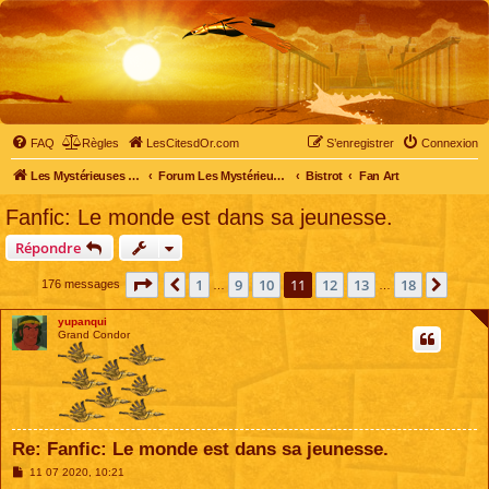
FAQ
Règles
LesCitesdOr.com
S’enregistrer
Connexion
Les Mystérieuses Cités d'Or - LesCitesdOr.com
Forum Les Mystérieuses Cités d'Or
Bistrot
Fan Art
Fanfic: Le monde est dans sa jeunesse.
Répondre
Page
11
sur
18
1
9
10
11
12
13
18
Précédente
Suiva
176 messages
…
…
yupanqui
Grand Condor
Re: Fanfic: Le monde est dans sa jeunesse.
M
11 07 2020, 10:21
e