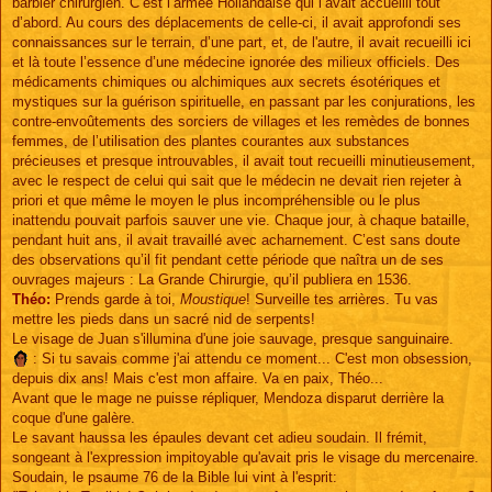
barbier chirurgien. C’est l’armée Hollandaise qui l’avait accueilli tout
d’abord. Au cours des déplacements de celle-ci, il avait approfondi ses
connaissances sur le terrain, d’une part, et, de l'autre, il avait recueilli ici
et là toute l’essence d’une médecine ignorée des milieux officiels. Des
médicaments chimiques ou alchimiques aux secrets ésotériques et
mystiques sur la guérison spirituelle, en passant par les conjurations, les
contre-envoûtements des sorciers de villages et les remèdes de bonnes
femmes, de l’utilisation des plantes courantes aux substances
précieuses et presque introuvables, il avait tout recueilli minutieusement,
avec le respect de celui qui sait que le médecin ne devait rien rejeter à
priori et que même le moyen le plus incompréhensible ou le plus
inattendu pouvait parfois sauver une vie. Chaque jour, à chaque bataille,
pendant huit ans, il avait travaillé avec acharnement. C’est sans doute
des observations qu’il fit pendant cette période que naîtra un de ses
ouvrages majeurs : La Grande Chirurgie, qu’il publiera en 1536.
Théo:
Prends garde à toi,
Moustique
! Surveille tes arrières. Tu vas
mettre les pieds dans un sacré nid de serpents!
Le visage de Juan s'illumina d'une joie sauvage, presque sanguinaire.
: Si tu savais comme j'ai attendu ce moment... C'est mon obsession,
depuis dix ans! Mais c'est mon affaire. Va en paix, Théo...
Avant que le mage ne puisse répliquer, Mendoza disparut derrière la
coque d'une galère.
Le savant haussa les épaules devant cet adieu soudain. Il frémit,
songeant à l'expression impitoyable qu'avait pris le visage du mercenaire.
Soudain, le psaume 76 de la Bible lui vint à l'esprit: