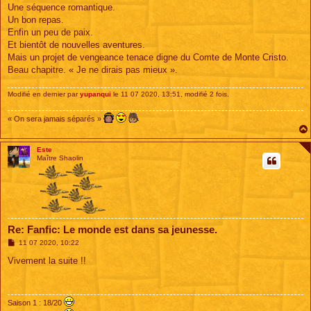
s
Une séquence romantique.
s
Un bon repas.
a
g
Enfin un peu de paix.
e
Et bientôt de nouvelles aventures.
Mais un projet de vengeance tenace digne du Comte de Monte Cristo.
Beau chapitre. « Je ne dirais pas mieux ».
Modifié en dernier par
yupanqui
le 11 07 2020, 13:51, modifié 2 fois.
« On sera jamais séparés »
Este
Maître Shaolin
Re: Fanfic: Le monde est dans sa jeunesse.
M
11 07 2020, 10:22
e
s
Vivement la suite !!
s
a
g
e
Saison 1 : 18/20