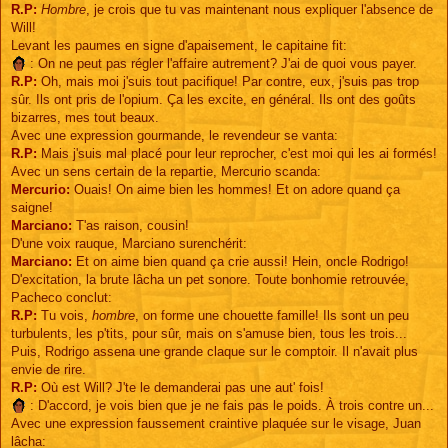
R.P:
Hombre
, je crois que tu vas maintenant nous expliquer l'absence de
Will!
Levant les paumes en signe d'apaisement, le capitaine fit:
: On ne peut pas régler l'affaire autrement? J'ai de quoi vous payer.
R.P:
Oh, mais moi j'suis tout pacifique! Par contre, eux, j'suis pas trop
sûr. Ils ont pris de l'opium. Ça les excite, en général. Ils ont des goûts
bizarres, mes tout beaux.
Avec une expression gourmande, le revendeur se vanta:
R.P:
Mais j'suis mal placé pour leur reprocher, c'est moi qui les ai formés!
Avec un sens certain de la repartie, Mercurio scanda:
Mercurio:
Ouais! On aime bien les hommes! Et on adore quand ça
saigne!
Marciano:
T'as raison, cousin!
D'une voix rauque, Marciano surenchérit:
Marciano:
Et on aime bien quand ça crie aussi! Hein, oncle Rodrigo!
D'excitation, la brute lâcha un pet sonore. Toute bonhomie retrouvée,
Pacheco conclut:
R.P:
Tu vois,
hombre
, on forme une chouette famille! Ils sont un peu
turbulents, les p'tits, pour sûr, mais on s'amuse bien, tous les trois...
Puis, Rodrigo assena une grande claque sur le comptoir. Il n'avait plus
envie de rire.
R.P:
Où est Will? J'te le demanderai pas une aut' fois!
: D'accord, je vois bien que je ne fais pas le poids. À trois contre un...
Avec une expression faussement craintive plaquée sur le visage, Juan
lâcha: