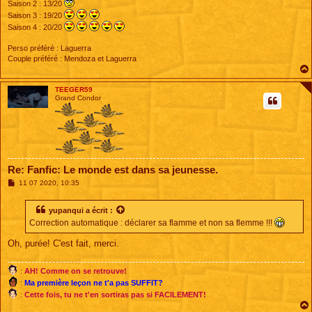
Saison 2 : 13/20
Saison 3 : 19/20
Saison 4 : 20/20
Perso préféré : Laguerra
Couple préféré : Mendoza et Laguerra
TEEGER59
Grand Condor
Re: Fanfic: Le monde est dans sa jeunesse.
M
11 07 2020, 10:35
e
s
s
yupanqui
a écrit :
a
Correction automatique : déclarer sa flamme et non sa flemme !!!
g
e
Oh, purée! C'est fait, merci.
:
AH! Comme on se retrouve!
:
Ma première leçon ne t'a pas SUFFIT?
:
Cette fois, tu ne t'en sortiras pas si FACILEMENT!