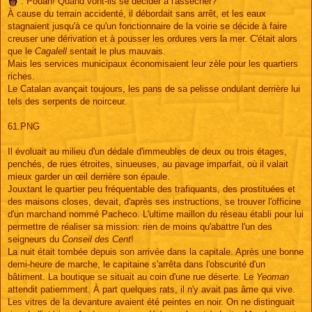
: Pouah! Quand vont-ils se décider à l'assécher?
À cause du terrain accidenté, il débordait sans arrêt, et les eaux
stagnaient jusqu'à ce qu'un fonctionnaire de la voirie se décide à faire
creuser une dérivation et à pousser les ordures vers la mer. C'était alors
que le
Cagalell
sentait le plus mauvais.
Mais les services municipaux économisaient leur zèle pour les quartiers
riches.
Le Catalan avançait toujours, les pans de sa pelisse ondulant derrière lui
tels des serpents de noirceur.
61.PNG
Il évoluait au milieu d'un dédale d'immeubles de deux ou trois étages,
penchés, de rues étroites, sinueuses, au pavage imparfait, où il valait
mieux garder un œil derrière son épaule.
Jouxtant le quartier peu fréquentable des trafiquants, des prostituées et
des maisons closes, devait, d'après ses instructions, se trouver l'officine
d'un marchand nommé Pacheco. L'ultime maillon du réseau établi pour lui
permettre de réaliser sa mission: rien de moins qu'abattre l'un des
seigneurs du
Conseil des Cent
!
La nuit était tombée depuis son arrivée dans la capitale. Après une bonne
demi-heure de marche, le capitaine s'arrêta dans l'obscurité d'un
bâtiment. La boutique se situait au coin d'une rue déserte. Le
Yeoman
attendit patiemment. À part quelques rats, il n'y avait pas âme qui vive.
Les vitres de la devanture avaient été peintes en noir. On ne distinguait