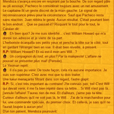
Mendoza s'avança encore en respirant par la bouche. De son regard pâle
au pli assoupi, Pacheco le considérait toujours avec un net amusement.
Le capitaine fit un geste discret de la main gauche. Le signal de
reconnaissance prévu pour la circonstance. Sauf que Pacheco resta
sans réaction. Juan réitéra le geste. Aucun résultat. C'était pourtant bien
le bon endroit... Que se passait-il? Risquant le tout pour le tout, le
Catalan dit:
: Eh bien quoi? Je me suis identifié... c'est William Howard qui m'a
donné ton adresse et je viens de sa part.
L'herboriste écarquilla ses petits yeux et pencha la tête sur le côté, tout
en gardant l'étranger bien en vue. Il était bien réveillé, à présent.
R.P:
William Howard? Et où est-il mon ami Will...?
:
Un compagnon du lord, en plus? Par la malepeste! L'affaire ne
pouvait se présenter plus mal!
(Pensée).
Le
Yeoman
reprit:
: Il n'a pas pu venir. De toute façon, cela n'a aucune importance. Je
suis son supérieur. C'est avec moi que tu dois traiter.
Une lueur menaçante filtrant dans son regard, l'autre glapit:
R.P:
Si, c'est très important au contraire! J'te connais pas, toi! C'est Will
qui devait venir, il me l'a bien répété dans sa lettre... Si Will n'est pas là...
j'annule l'affaire! T'auras rien de moi. Et d'ailleurs, j'aime pas ta tête.
Curieux d'ailleurs qu'il ne soit pas là, le Will... J'ai de la marchandise pour
lui, une commande spéciale, du premier choix. Et celle-là, je sais qu'il ne
l'aurait loupée à aucun prix!
D'un ton patient, Mendoza poursuivit: