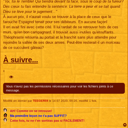
"Toi, toi le Terrible! Qui tiendra devant ta face, sous le coup de ta fureur?
Des cieux tu fais entendre la sentence. La terre a peur et se tait quand
Dieu se lève pour le jugement..."
À aucun prix, il n'aurait voulu se trouver à la place de ceux que le
farouche Espagnol tenait pour ses débiteurs. En aucune façon!
Il en avait fini avec cette cité. Il lui tardait de se retrouver hors de ces
murs, qu'en bon campagnard, il trouvait aussi inutiles qu'étouffants.
Théophraste retourna au portail et le franchit sans plus attendre pour
rejoindre la vallée de ses deux amies. Peut-être resterait-il un morceau
de ce succulent gâteau?
À suivre...
*
Vous n’avez pas les permissions nécessaires pour voir les fichiers joints à ce
message.
Modifié en dernier par
TEEGER59
le 14 07 2020, 00:20, modifié 1 fois.
:
AH! Comme on se retrouve!
:
Ma première leçon ne t'a pas SUFFIT?
:
Cette fois, tu ne t'en sortiras pas si FACILEMENT!