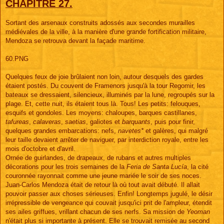
e
CHAPITRE 27.
Sortant des arsenaux construits adossés aux secondes murailles
médiévales de la ville, à la manière d'une grande fortification militaire,
Mendoza se retrouva devant la façade maritime.
60.PNG
Quelques feux de joie brûlaient non loin, autour desquels des gardes
étaient postés. Du couvent de Framenors jusqu'à la tour Regomir, les
bateaux se dressaient, silencieux, illuminés par la lune, regroupés sur la
plage. Et, cette nuit, ils étaient tous là. Tous! Les petits: felouques,
esquifs et gondoles. Les moyens: chaloupes, barques castillanes,
tafureas
,
calaveras
,
saetias
, galiotes et
barquants
, puis pour finir,
quelques grandes embarcations: nefs,
navetes*
et galères, qui malgré
leur taille devaient arrêter de naviguer, par interdiction royale, entre les
mois d'octobre et d'avril.
Ornée de guirlandes, de drapeaux, de rubans et autres multiples
décorations pour les trois semaines de la
Feria de Santa Lucía
, la cité
couronnée rayonnait comme une jeune mariée le soir de ses noces.
Juan-Carlos Mendoza était de retour là où tout avait débuté. Il allait
pouvoir passer aux choses sérieuses. Enfin! Longtemps jugulé, le désir
irrépressible de vengeance qui couvait jusqu'ici prit de l'ampleur, étendit
ses ailes griffues, vrillant chacun de ses nerfs. Sa mission de
Yeoman
n'était plus si importante à présent. Elle se trouvait remisée au second