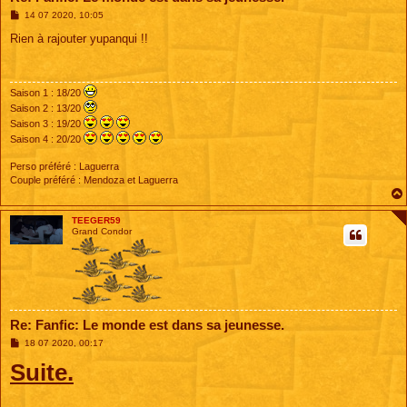
M
14 07 2020, 10:05
e
s
Rien à rajouter yupanqui !!
s
a
g
e
Saison 1 : 18/20
Saison 2 : 13/20
Saison 3 : 19/20
Saison 4 : 20/20
Perso préféré : Laguerra
Couple préféré : Mendoza et Laguerra
TEEGER59
Grand Condor
Re: Fanfic: Le monde est dans sa jeunesse.
M
18 07 2020, 00:17
e
Suite.
s
s
a
g