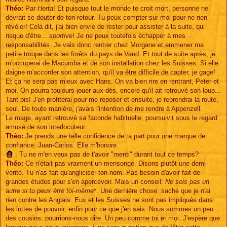
Théo:
Par
Herta
! Et puisque tout le monde te croit mort, personne ne
devrait se douter de ton retour. Tu peux compter sur moi pour ne rien
révéler! Cela dit, j'ai bien envie de rester pour assister à la suite, qui
risque d'être...
sportive
! Je ne peux toutefois échapper à mes
responsabilités. Je vais donc rentrer chez Morgane et emmener ma
petite troupe dans les forêts du pays de Vaud. Et tout de suite après, je
m'occuperai de Macumba et de son installation chez les Suisses. Si elle
daigne m'accorder son attention, qu'il va être difficile de capter, je gage!
Et ça ne sera pas mieux avec Hans. On va bien rire en rentrant, Peter et
moi. On pourra toujours jouer aux dés, encore qu'il ait retrouvé son loup...
Tant pis! J'en profiterai pour me reposer et ensuite, je reprendrai la route,
seul. De toute manière, j'avais l'intention de me rendre à Appenzell.
Le mage, ayant retrouvé sa faconde habituelle, poursuivit sous le regard
amusé de son interlocuteur.
Théo:
Je prends une telle confidence de ta part pour une marque de
confiance, Juan-Carlos. Elle m'honore.
: Tu ne m'en veux pas de t'avoir "menti" durant tout ce temps?
Théo:
Ce n'était pas vraiment un mensonge. Disons plutôt une demi-
vérité. Tu n'as fait qu'angliciser ton nom. Pas besoin d'avoir fait de
grandes études pour s'en apercevoir. Mais un conseil:
Ne sois pas un
autre si tu peux être toi-même
*. Une dernière chose: sache que je n'ai
rien contre les Anglais. Eux et les Suisses ne sont pas impliqués dans
les luttes de pouvoir, enfin pour ce que j'en sais. Nous sommes un peu
des cousins, pourrions-nous dire. Un peu comme toi et moi. J'espère que