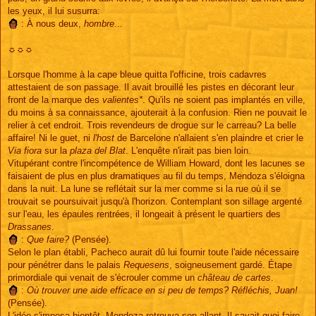
les yeux, il lui susurra:
: À nous deux,
hombre
...
☼☼☼
Lorsque l'homme à la cape bleue quitta l'officine, trois cadavres
attestaient de son passage. Il avait brouillé les pistes en décorant leur
front de la marque des
valientes*
. Qu'ils ne soient pas implantés en ville,
du moins à sa connaissance, ajouterait à la confusion. Rien ne pouvait le
relier à cet endroit. Trois revendeurs de drogue sur le carreau? La belle
affaire! Ni le guet, ni
l'host
de Barcelone n'allaient s'en plaindre et crier le
Via fiora
sur la
plaza del Blat
. L'enquête n'irait pas bien loin.
Vitupérant contre l'incompétence de William Howard, dont les lacunes se
faisaient de plus en plus dramatiques au fil du temps, Mendoza s'éloigna
dans la nuit. La lune se reflétait sur la mer comme si la rue où il se
trouvait se poursuivait jusqu'à l'horizon. Contemplant son sillage argenté
sur l'eau, les épaules rentrées, il longeait à présent le quartiers des
Drassanes
.
:
Que faire?
(Pensée).
Selon le plan établi, Pacheco aurait dû lui fournir toute l'aide nécessaire
pour pénétrer dans le palais
Requesens
, soigneusement gardé. Étape
primordiale qui venait de s'écrouler comme un
château de cartes
.
:
Où trouver une aide efficace en si peu de temps? Réfléchis, Juan!
(Pensée).
L'idée s'imposa bientôt. Mendoza retrouva son allant. Il savait quoi faire.