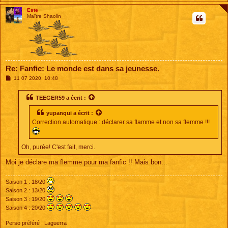
Este
Maître Shaolin
Re: Fanfic: Le monde est dans sa jeunesse.
M
11 07 2020, 10:48
e
s
s
TEEGER59
a écrit :
a
g
yupanqui
a écrit :
e
Correction automatique : déclarer sa flamme et non sa flemme !!!
Oh, purée! C'est fait, merci.
Moi je déclare ma flemme pour ma fanfic !! Mais bon...
Saison 1 : 18/20
Saison 2 : 13/20
Saison 3 : 19/20
Saison 4 : 20/20
Perso préféré : Laguerra