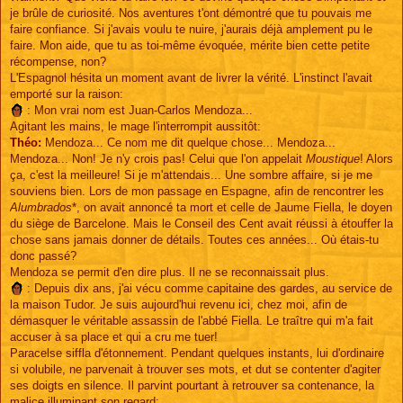
je brûle de curiosité. Nos aventures t'ont démontré que tu pouvais me
faire confiance. Si j'avais voulu te nuire, j'aurais déjà amplement pu le
faire. Mon aide, que tu as toi-même évoquée, mérite bien cette petite
récompense, non?
L'Espagnol hésita un moment avant de livrer la vérité. L'instinct l'avait
emporté sur la raison:
: Mon vrai nom est Juan-Carlos Mendoza...
Agitant les mains, le mage l'interrompit aussitôt:
Théo:
Mendoza... Ce nom me dit quelque chose... Mendoza...
Mendoza... Non! Je n'y crois pas! Celui que l'on appelait
Moustique
! Alors
ça, c'est la meilleure! Si je m'attendais... Une sombre affaire, si je me
souviens bien. Lors de mon passage en Espagne, afin de rencontrer les
Alumbrados
*, on avait annoncé ta mort et celle de Jaume Fiella, le doyen
du siège de Barcelone. Mais le Conseil des Cent avait réussi à étouffer la
chose sans jamais donner de détails. Toutes ces années... Où étais-tu
donc passé?
Mendoza se permit d'en dire plus. Il ne se reconnaissait plus.
: Depuis dix ans, j'ai vécu comme capitaine des gardes, au service de
la maison Tudor. Je suis aujourd'hui revenu ici, chez moi, afin de
démasquer le véritable assassin de l'abbé Fiella. Le traître qui m'a fait
accuser à sa place et qui a cru me tuer!
Paracelse siffla d'étonnement. Pendant quelques instants, lui d'ordinaire
si volubile, ne parvenait à trouver ses mots, et dut se contenter d'agiter
ses doigts en silence. Il parvint pourtant à retrouver sa contenance, la
malice illuminant son regard: