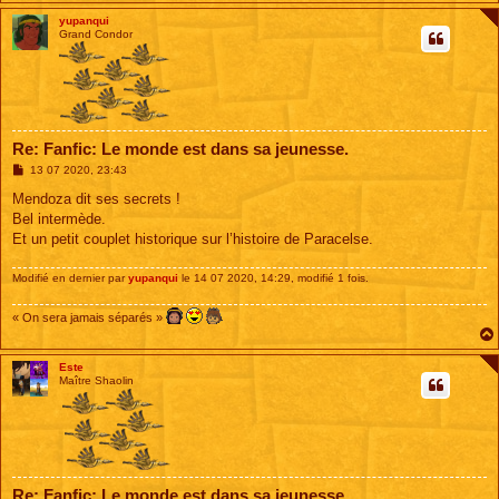
yupanqui
Grand Condor
Re: Fanfic: Le monde est dans sa jeunesse.
M
13 07 2020, 23:43
e
s
Mendoza dit ses secrets !
s
Bel intermède.
a
g
Et un petit couplet historique sur l’histoire de Paracelse.
e
Modifié en dernier par
yupanqui
le 14 07 2020, 14:29, modifié 1 fois.
« On sera jamais séparés »
Este
Maître Shaolin
Re: Fanfic: Le monde est dans sa jeunesse.