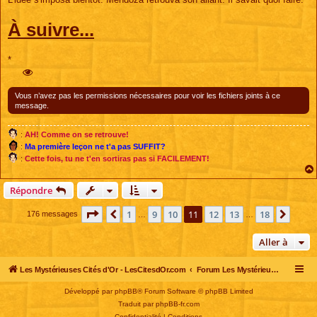
À suivre...
*
Vous n’avez pas les permissions nécessaires pour voir les fichiers joints à ce
message.
:
AH! Comme on se retrouve!
:
Ma première leçon ne t'a pas SUFFIT?
:
Cette fois, tu ne t'en sortiras pas si FACILEMENT!
Répondre
Page
11
sur
18
1
9
10
11
12
13
18
Précédente
Suiva
176 messages
…
…
Aller à
Les Mystérieuses Cités d'Or - LesCitesdOr.com
Forum Les Mystérieuses Cités d'Or
Développé par
phpBB
® Forum Software © phpBB Limited
Traduit par
phpBB-fr.com
Confidentialité
|
Conditions