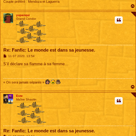
Couple préféré : Mendoza et Laguerra
yupanqui
Grand Condor
Re: Fanfic: Le monde est dans sa jeunesse.
M
11 07 2020, 13:54
e
s
S’il déclare sa flamme à sa femme...
s
a
g
e
« On sera jamais séparés »
Este
Maître Shaolin
Re: Fanfic: Le monde est dans sa jeunesse.