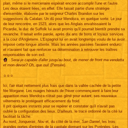
plan, même si le mercenaire espérait encore accomplir l'une et l'autre.
Les deux étaient liées, en effet. Elle faisait partie d'une stratégie
d'ensemble, élaborée par le seigneur Charles Brandon sur les
suggestions du Catalan. Un dû pour Mendoza, en quelque sorte. Le jour
de leur rencontre, en 1523, alors que les Anglais envahissaient la
Picardie, le duc de Suffolk lui avait promis qu'il pourrait bientôt prendre sa
revanche. Il tenait enfin parole, après dix ans de bons et loyaux services
à la cour d'Angleterre. L'Espagnol lui en avait longtemps voulu de lui avoir
imposé cette longue attente. Mais les années passées l'avaient endurci
et n'avaient fait que renforcer sa détermination à retrouver les traîtres
responsables de son exil.
:
Serai-je capable d'aller jusqu'au bout, de mener de front ma vendetta
et mon devoir? Oh, que oui!
(Pensée).
☼☼☼
Ici, l'air était nettement plus frais que dans la vallée cachée de la petite
fée Morgane. Les nuages hérauts de l'hiver commençaient à faire leur
apparition mais Mendoza n'était pas gêné pour autant, ses nouveaux
vêtements le protégeant efficacement du froid.
Il prit quelques instants pour se repérer et constater qu'il n'avait pas
oublié la configuration des lieux. D'ailleurs, le tracé ordonné de la cité lui
facilitait la tâche.
Au nord,
Jonqueras
,
Nou
et, du côté de la mer,
San Daniel
, les trois
grandes portes d'entrées de la capitale donnant sur les Pyrénées. Les