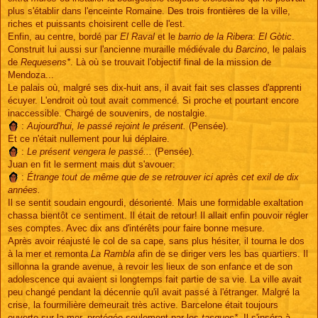
plus s'établir dans l'enceinte Romaine. Des trois frontières de la ville,
riches et puissants choisirent celle de l'est.
Enfin, au centre, bordé par
El Raval
et le
barrio de la Ribera
:
El Gòtic
.
Construit lui aussi sur l'ancienne muraille médiévale du
Barcino
, le palais
de
Requesens*
. Là où se trouvait l'objectif final de la mission de
Mendoza...
Le palais où, malgré ses dix-huit ans, il avait fait ses classes d'apprenti
écuyer. L'endroit où tout avait commencé. Si proche et pourtant encore
inaccessible. Chargé de souvenirs, de nostalgie.
:
Aujourd'hui, le passé rejoint le présent.
(Pensée).
Et ce n'était nullement pour lui déplaire.
:
Le présent vengera le passé...
(Pensée).
Juan en fit le serment mais dut s'avouer:
:
Étrange tout de même que de se retrouver ici après cet exil de dix
années.
Il se sentit soudain engourdi, désorienté. Mais une formidable exaltation
chassa bientôt ce sentiment. Il était de retour! Il allait enfin pouvoir régler
ses comptes. Avec dix ans d'intérêts pour faire bonne mesure.
Après avoir réajusté le col de sa cape, sans plus hésiter, il tourna le dos
à la mer et remonta
La Rambla
afin de se diriger vers les bas quartiers. Il
sillonna la grande avenue, à revoir les lieux de son enfance et de son
adolescence qui avaient si longtemps fait partie de sa vie. La ville avait
peu changé pendant la décennie qu'il avait passé à l'étranger. Malgré la
crise, la fourmilière demeurait très active. Barcelone était toujours
ouverte sur la mer, protégée seulement par les
tasques*
. Il s'inséra à