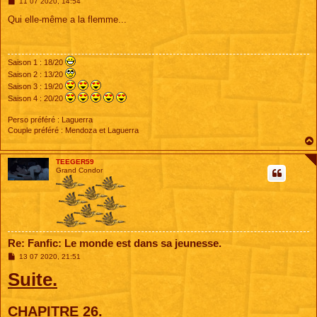
M
11 07 2020, 14:54
e
s
Qui elle-même a la flemme...
s
a
g
e
Saison 1 : 18/20
Saison 2 : 13/20
Saison 3 : 19/20
Saison 4 : 20/20
Perso préféré : Laguerra
Couple préféré : Mendoza et Laguerra
TEEGER59
Grand Condor
Re: Fanfic: Le monde est dans sa jeunesse.
M
13 07 2020, 21:51
e
Suite.
s
s
a
g
e
CHAPITRE 26.