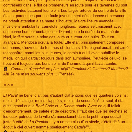
contresens dans le flot de promeneurs en route pour les tavernes du port.
Les festivités battaient leur plein. Les larges artères du centre de la ville
étaient parcourues par une foule joyeusement désordonnée et personne
ne prêtait attention à sa haute silhouette. Malgré l'heure avancée,
musiciens ambulants, camelots, jongleurs, fêtards se croisaient avec
une bonne humeur contagieuse. Durant toute la durée du marché de
Noël, la fête serait la reine des jours et surtout des nuits. Tout en
avançant, Mendoza scruta la foule. Elle était principalement composée
de marins, d'ouvriers de femmes et d'enfants. L'Espagnol aurait tant aimé
reconnaître, parmi les plus jeunes, le gamin à qui il avait subtilisé le
médaillon qu'il gardait toujours dans son aumônière. Peut-être celui-ci se
trouvait-il toujours aux bons soins de l'homme à qui il l'avait confié.
:
Comment s'appelait ce père, déjà? Fernández? Giménez? Martinez?
Ah! Je ne m'en souviens plus...
(Pensée).
☼☼☼
El Raval
ne bénéficiait pas d'autant d'attentions que les quartiers voisins:
moins d'éclairage, moins d'apprêts, moins de sécurité. À lui seul, il était
aussi grand que le
Barri Gòtic
et la
Ribera
réunis. Avec ce qu'il fallait
d'encombrement, de saleté et de désordre. Il faut dire que les déchets et
les eaux putrides de la ville s'amoncelaient dans le petit ru qui coulait
juste à côté de
La Rambla
. Il y a un peu plus d'un siècle, c'était déjà un
égout à ciel ouvert nommé poétiquement
Cagalell*
.