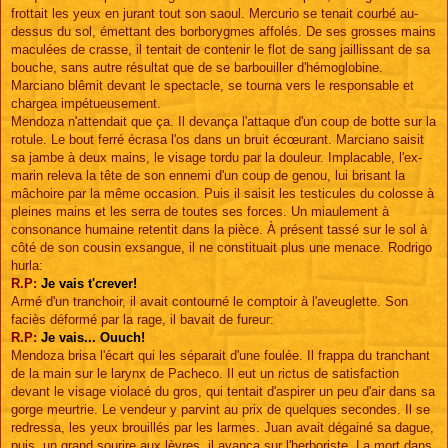
frottait les yeux en jurant tout son saoul. Mercurio se tenait courbé au-
dessus du sol, émettant des borborygmes affolés. De ses grosses mains
maculées de crasse, il tentait de contenir le flot de sang jaillissant de sa
bouche, sans autre résultat que de se barbouiller d'hémoglobine.
Marciano blêmit devant le spectacle, se tourna vers le responsable et
chargea impétueusement.
Mendoza n'attendait que ça. Il devança l'attaque d'un coup de botte sur la
rotule. Le bout ferré écrasa l'os dans un bruit écœurant. Marciano saisit
sa jambe à deux mains, le visage tordu par la douleur. Implacable, l'ex-
marin releva la tête de son ennemi d'un coup de genou, lui brisant la
mâchoire par la même occasion. Puis il saisit les testicules du colosse à
pleines mains et les serra de toutes ses forces. Un miaulement à
consonance humaine retentit dans la pièce. À présent tassé sur le sol à
côté de son cousin exsangue, il ne constituait plus une menace. Rodrigo
hurla:
R.P:
Je vais t'crever!
Armé d'un tranchoir, il avait contourné le comptoir à l'aveuglette. Son
faciès déformé par la rage, il bavait de fureur:
R.P:
Je vais... Ouuch!
Mendoza brisa l'écart qui les séparait d'une foulée. Il frappa du tranchant
de la main sur le larynx de Pacheco. Il eut un rictus de satisfaction
devant le visage violacé du gros, qui tentait d'aspirer un peu d'air dans sa
gorge meurtrie. Le vendeur y parvint au prix de quelques secondes. Il se
redressa, les yeux brouillés par les larmes. Juan avait dégainé sa dague,
puis, un grand sourire aux lèvres, il avança sur l'herboriste. La mort dans