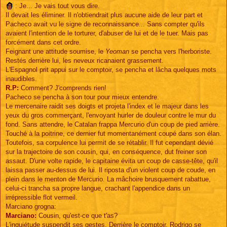
: Je... Je vais tout vous dire.
Il devait les éliminer. Il n'obtiendrait plus aucune aide de leur part et
Pacheco avait vu le signe de reconnaissance... Sans compter qu'ils
avaient l'intention de le torturer, d'abuser de lui et de le tuer. Mais pas
forcément dans cet ordre.
Feignant une attitude soumise, le
Yeoman
se pencha vers l'herboriste.
Restés derrière lui, les neveux ricanaient grassement.
L'Espagnol prit appui sur le comptoir, se pencha et lâcha quelques mots
inaudibles.
R.P:
Comment? J'comprends rien!
Pacheco se pencha à son tour pour mieux entendre.
Le mercenaire raidit ses doigts et projeta l'index et le majeur dans les
yeux du gros commerçant, l'envoyant hurler de douleur contre le mur du
fond. Sans attendre, le Catalan frappa Mercurio d'un coup de pied arrière.
Touché à la poitrine, ce dernier fut momentanément coupé dans son élan.
Toutefois, sa corpulence lui permit de se rétablir. Il fut cependant dévié
sur la trajectoire de son cousin, qui, en conséquence, dut freiner son
assaut. D'une volte rapide, le capitaine évita un coup de casse-tête, qu'il
laissa passer au-dessus de lui. Il riposta d'un violent coup de coude, en
plein dans le menton de Mercurio. La mâchoire brusquement rabattue,
celui-ci trancha sa propre langue, crachant l'appendice dans un
irrépressible flot vermeil.
Marciano grogna:
Marciano:
Cousin, qu'est-ce que t'as?
L'inquiétude suspendit ses gestes. Derrière le comptoir, Rodrigo se