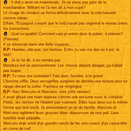
: Il doit y avoir un malentendu. Je ne viens pas pour de la
marchandise. William ne t'a rien dit à mon sujet?
Le visage du vendeur se ferma définitivement avec la méchanceté
comme rideau.
Effaré, l'Espagnol comprit que le lord n'avait pas organisé le réseau selon
les instructions.
:
Quel incapable! Comment vais-je entrer dans le palais, à présent?
(Pensée).
Il se retrouvait dans une belle impasse...
R.P:
Hombre
, elle pue, ton histoire. Enfin, tu vas me dire où il est, le
Will?
: Je te l'ai dit, il ne viendra pas.
Mendoza eut un pressentiment. Les choses allaient déraper, ça n'allait
pas louper.
R.P:
Tu veux me contrarier? Très bien,
hombre
, à ta guise!
L'homme siffla. Deux escogriffes surgirent de derrière une tenture pour se
ranger devant la sortie. Pacheco se rengorgea:
R.P:
Voici Mercurio et Marciano, mes p'tits neveux!
Il avait glissé une main épaisse comme une enclume sous le comptoir.
Petits, les neveux ne l'étaient pas vraiment. Bâtis tous deux sur le même
format que leur oncle, ils présentaient un air de famille. Mercurio et
Marciano agitèrent leurs grosses têtes dépourvues de tout poil. Leur
hostilité était palpable.
Mercurio était armé d'un gourdin cerclé de fer, son cousin d'un casse-tête
en corne de cerf.