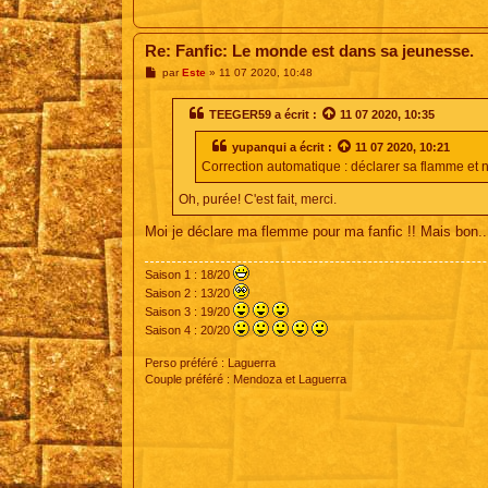
Re: Fanfic: Le monde est dans sa jeunesse.
M
par
Este
»
11 07 2020, 10:48
e
s
s
TEEGER59
a écrit :
11 07 2020, 10:35
a
g
yupanqui
a écrit :
11 07 2020, 10:21
e
Correction automatique : déclarer sa flamme et 
Oh, purée! C'est fait, merci.
Moi je déclare ma flemme pour ma fanfic !! Mais bon..
Saison 1 : 18/20
Saison 2 : 13/20
Saison 3 : 19/20
Saison 4 : 20/20
Perso préféré : Laguerra
Couple préféré : Mendoza et Laguerra