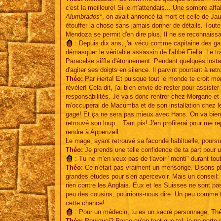
c'est la meilleure! Si je m'attendais... Une sombre af
Alumbrados
*, on avait annoncé ta mort et celle de Ja
étouffer la chose sans jamais donner de détails. Tout
Mendoza se permit d'en dire plus. Il ne se reconnaissai
: Depuis dix ans, j'ai vécu comme capitaine des gar
démasquer le véritable assassin de l'abbé Fiella. Le tra
Paracelse siffla d'étonnement. Pendant quelques instant
d'agiter ses doigts en silence. Il parvint pourtant à re
Théo:
Par
Herta
! Et puisque tout le monde te croit mo
révéler! Cela dit, j'ai bien envie de rester pour assister 
responsabilités. Je vais donc rentrer chez Morgane et
m'occuperai de Macumba et de son installation chez les 
gage! Et ça ne sera pas mieux avec Hans. On va bien ri
retrouvé son loup... Tant pis! J'en profiterai pour me re
rendre à Appenzell.
Le mage, ayant retrouvé sa faconde habituelle, poursui
Théo:
Je prends une telle confidence de ta part pour
: Tu ne m'en veux pas de t'avoir "menti" durant to
Théo:
Ce n'était pas vraiment un mensonge. Disons plut
grandes études pour s'en apercevoir. Mais un conseil:
rien contre les Anglais. Eux et les Suisses ne sont pa
peu des cousins, pourrions-nous dire. Un peu comme to
cette chance!
: Pour un médecin, tu es un sacré personnage, Th
Théo:
Pourquoi? Parce qu'en tant que tel, je ne porte 