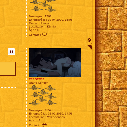
Messages :
1708
Enregistré le :
02 04 2020, 15:06
Genre :
Homme
Localisation :
Kûmlar
Âge :
18
C
Contact :
o
H
n
t
a
a
u
c
t
t
e
r
E
s
t
e
TEEGER59
Grand Condor
Messages :
4557
Enregistré le :
02 05 2016, 14:53
Localisation :
Valenciennes
Âge :
48
C
Contact :
o