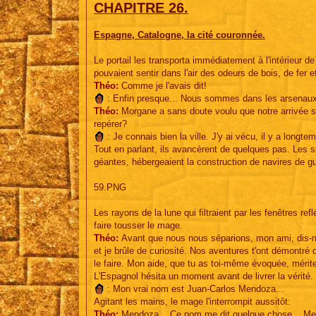
e
CHAPITRE 26.
Espagne, Catalogne, la cité couronnée.
Le portail les transporta immédiatement à l'intérieur 
pouvaient sentir dans l'air des odeurs de bois, de fer 
Théo:
Comme je l'avais dit!
: Enfin presque... Nous sommes dans les arsenaux
Théo:
Morgane a sans doute voulu que notre arrivée se 
repérer?
: Je connais bien la ville. J'y ai vécu, il y a longte
Tout en parlant, ils avancèrent de quelques pas. Les
géantes, hébergeaient la construction de navires de gu
59.PNG
Les rayons de la lune qui filtraient par les fenêtres re
faire tousser le mage.
Théo:
Avant que nous nous séparions, mon ami, dis-mo
et je brûle de curiosité. Nos aventures t'ont démontré 
le faire. Mon aide, que tu as toi-même évoquée, mérit
L'Espagnol hésita un moment avant de livrer la vérité. L
: Mon vrai nom est Juan-Carlos Mendoza...
Agitant les mains, le mage l'interrompit aussitôt:
Théo:
Mendoza... Ce nom me dit quelque chose... Mend