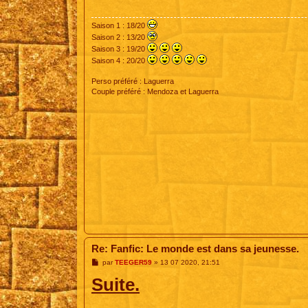
g
e
Saison 1 : 18/20
Saison 2 : 13/20
Saison 3 : 19/20
Saison 4 : 20/20
Perso préféré : Laguerra
Couple préféré : Mendoza et Laguerra
Re: Fanfic: Le monde est dans sa jeunesse.
M
par
TEEGER59
»
13 07 2020, 21:51
e
Suite.
s
s
a
g