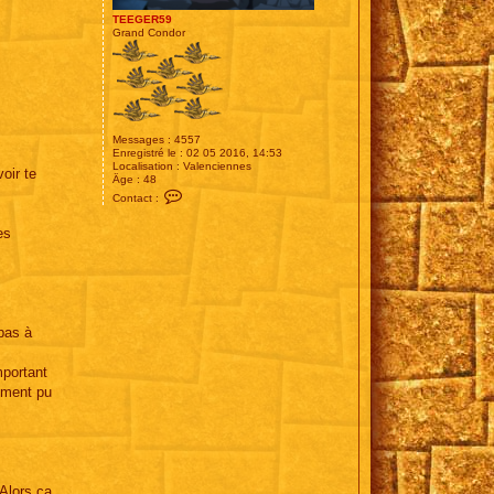
TEEGER59
Grand Condor
Messages :
4557
Enregistré le :
02 05 2016, 14:53
Localisation :
Valenciennes
oir te
Âge :
48
C
Contact :
o
n
es
t
a
c
t
e
r
T
E
 pas à
E
G
E
mportant
R
lement pu
5
9
 Alors ça,