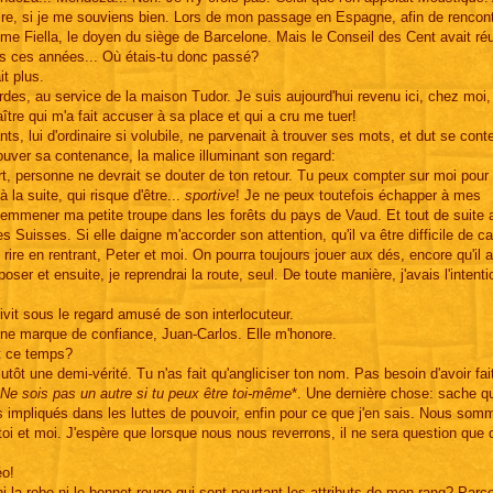
faire, si je me souviens bien. Lors de mon passage en Espagne, afin de rencont
ume Fiella, le doyen du siège de Barcelone. Mais le Conseil des Cent avait ré
es ces années... Où étais-tu donc passé?
t plus.
des, au service de la maison Tudor. Je suis aujourd'hui revenu ici, chez moi,
ître qui m'a fait accuser à sa place et qui a cru me tuer!
s, lui d'ordinaire si volubile, ne parvenait à trouver ses mots, et dut se cont
trouver sa contenance, la malice illuminant son regard:
rt, personne ne devrait se douter de ton retour. Tu peux compter sur moi pour 
à la suite, qui risque d'être...
sportive
! Je ne peux toutefois échapper à mes
 emmener ma petite troupe dans les forêts du pays de Vaud. Et tout de suite a
Suisses. Si elle daigne m'accorder son attention, qu'il va être difficile de cap
re en rentrant, Peter et moi. On pourra toujours jouer aux dés, encore qu'il a
poser et ensuite, je reprendrai la route, seul. De toute manière, j'avais l'inten
vit sous le regard amusé de son interlocuteur.
 une marque de confiance, Juan-Carlos. Elle m'honore.
ut ce temps?
ôt une demi-vérité. Tu n'as fait qu'angliciser ton nom. Pas besoin d'avoir fai
Ne sois pas un autre si tu peux être toi-même
*. Une dernière chose: sache qu
s impliqués dans les luttes de pouvoir, enfin pour ce que j'en sais. Nous so
i et moi. J'espère que lorsque nous nous reverrons, il ne sera question que d
éo!
ni la robe ni le bonnet rouge qui sont pourtant les attributs de mon rang? Parc