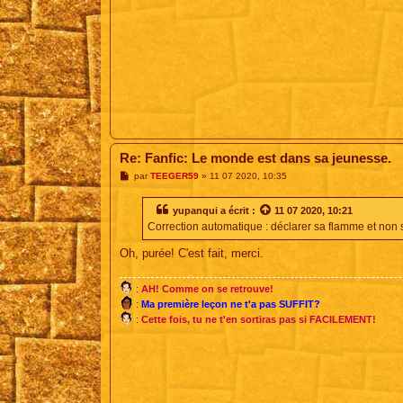
Re: Fanfic: Le monde est dans sa jeunesse.
M
par
TEEGER59
»
11 07 2020, 10:35
e
s
s
yupanqui
a écrit :
11 07 2020, 10:21
a
Correction automatique : déclarer sa flamme et non 
g
e
Oh, purée! C'est fait, merci.
:
AH! Comme on se retrouve!
:
Ma première leçon ne t'a pas SUFFIT?
:
Cette fois, tu ne t'en sortiras pas si FACILEMENT!