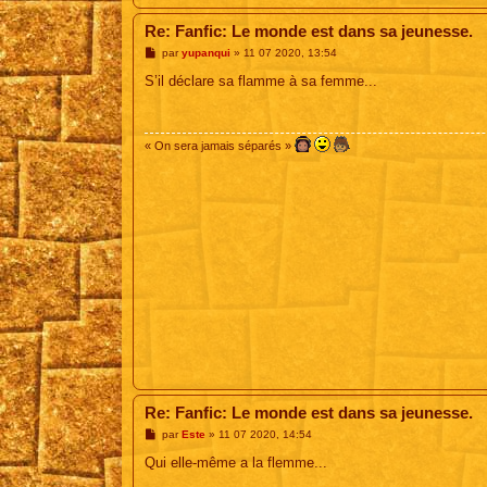
Re: Fanfic: Le monde est dans sa jeunesse.
M
par
yupanqui
»
11 07 2020, 13:54
e
s
S’il déclare sa flamme à sa femme...
s
a
g
e
« On sera jamais séparés »
Re: Fanfic: Le monde est dans sa jeunesse.
M
par
Este
»
11 07 2020, 14:54
e
s
Qui elle-même a la flemme...
s
a