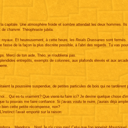
de la capitale. Une atmosphère froide et sombre attendait les deux hommes. Ils
et de chanvre. Théophraste jubila:
 royaux. Et heureusement, à cette heure, les
Reials Drassanes
sont fermés.
fasse de la façon la plus discrète possible, à l'abri des regards. Tu vas pouv
mps. Merci de ton aide, Théo, je n'oublierai pas.
 splendides entrepôts, exempts de colonnes, aux plafonds élevés et aux arcad
erre.
flétaient la poussière suspendue, de petites particules de bois qui ne tardèrent
i... Qui es-tu vraiment? Que viens-tu faire ici? Je devine quelque chose d'i
que tu pouvais me faire confiance. Si j'avais voulu te nuire, j'aurais déjà amp
e bien cette petite récompense, non?
'instinct l'avait emporté sur la raison:
oza... Mendoza... Non! Je n'y crois pas! Celui que l'on appelait
Moustique
!