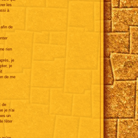
rer les
ussi à
 afin de
enter
ne rien
près, je
ter, je
it
tion de me
t de
e je n'ai
mmes un
e fêter
e qu'en