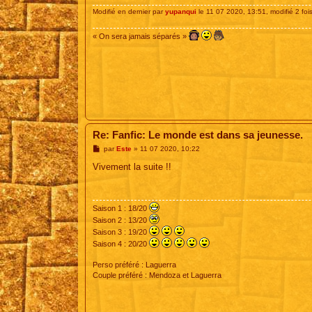
Modifié en dernier par
yupanqui
le 11 07 2020, 13:51, modifié 2 fois
« On sera jamais séparés »
Re: Fanfic: Le monde est dans sa jeunesse.
M
par
Este
»
11 07 2020, 10:22
e
s
Vivement la suite !!
s
a
g
e
Saison 1 : 18/20
Saison 2 : 13/20
Saison 3 : 19/20
Saison 4 : 20/20
Perso préféré : Laguerra
Couple préféré : Mendoza et Laguerra