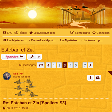
FAQ
Règles
LesCitesdOr.com
S’enregistrer
Connexion
Les Mystérieuses Cités d'Or - LesCitesdOr.com
Forum Les Mystérieuses Cités d'Or
Les Mystérieuses Cités d'Or
Le forum… pour tous
Esteban et Zia
Répondre
Page
3
sur
7
1
2
3
4
5
7
Précédente
Suivante
66 messages
…
Seb_RF
Maître Shaolin
Re: Esteban et Zia [Spoilers S3]
M
08 12 2016, 15:52
e