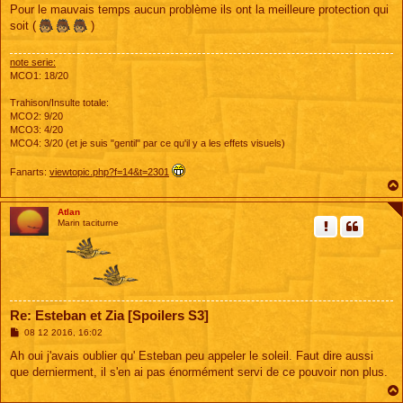
s
Pour le mauvais temps aucun problème ils ont la meilleure protection qui
s
soit (
)
a
g
e
note serie:
MCO1: 18/20
Trahison/Insulte totale:
MCO2: 9/20
MCO3: 4/20
MCO4: 3/20 (et je suis "gentil" par ce qu'il y a les effets visuels)
Fanarts:
viewtopic.php?f=14&t=2301
Atlan
Marin taciturne
Re: Esteban et Zia [Spoilers S3]
M
08 12 2016, 16:02
e
s
Ah oui j'avais oublier qu' Esteban peu appeler le soleil. Faut dire aussi
s
que dernierment, il s'en ai pas énormément servi de ce pouvoir non plus.
a
g
e