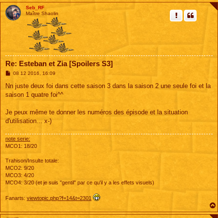
Seb_RF
Maître Shaolin
Re: Esteban et Zia [Spoilers S3]
M
08 12 2016, 16:09
e
s
Nn juste deux foi dans cette saison 3 dans la saison 2 une seule foi et la
s
saison 1 quatre foi^^
a
g
e
Je peux même te donner les numéros des épisode et la situation
d'utilisation... x-)
note serie:
MCO1: 18/20
Trahison/Insulte totale:
MCO2: 9/20
MCO3: 4/20
MCO4: 3/20 (et je suis "gentil" par ce qu'il y a les effets visuels)
Fanarts:
viewtopic.php?f=14&t=2301