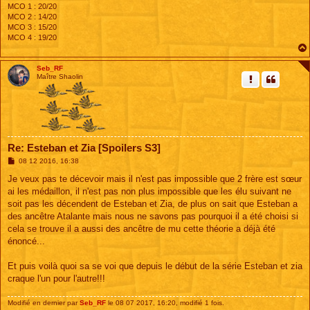
MCO 1 : 20/20
MCO 2 : 14/20
MCO 3 : 15/20
MCO 4 : 19/20
Seb_RF
Maître Shaolin
Re: Esteban et Zia [Spoilers S3]
M
08 12 2016, 16:38
e
s
Je veux pas te décevoir mais il n'est pas impossible que 2 frère est sœur
s
ai les médaillon, il n'est pas non plus impossible que les élu suivant ne
a
g
soit pas les décendent de Esteban et Zia, de plus on sait que Esteban a
e
des ancêtre Atalante mais nous ne savons pas pourquoi il a été choisi si
cela se trouve il a aussi des ancêtre de mu cette théorie a déjà été
énoncé...
Et puis voilà quoi sa se voi que depuis le début de la série Esteban et zia
craque l'un pour l'autre!!!
Modifié en dernier par
Seb_RF
le 08 07 2017, 16:20, modifié 1 fois.