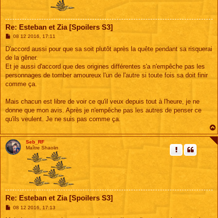
Re: Esteban et Zia [Spoilers S3]
M
08 12 2016, 17:11
e
s
D'accord aussi pour que sa soit plutôt après la quête pendant sa risquerai
s
de la gêner.
a
g
Et je aussi d'accord que des origines différentes s'a n'empêche pas les
e
personnages de tomber amoureux l'un de l'autre si toute fois sa doit finir
comme ça.
Mais chacun est libre de voir ce qu'il veux depuis tout à l'heure, je ne
donne que mon avis. Après je n'empêche pas les autres de penser ce
qu'ils veulent. Je ne suis pas comme ça.
Seb_RF
Maître Shaolin
Re: Esteban et Zia [Spoilers S3]
M
08 12 2016, 17:13
e