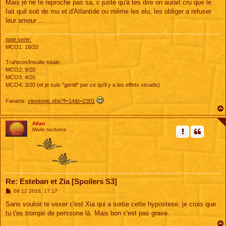
s
Mais je ne te reproche pas sa, c juste qu'à tes dire on aurait cru que le
s
fait quil soit de mu et d'Atlantide ou même les elu, les obliger a refuser
a
g
leur amour ...
e
note serie:
MCO1: 18/20
Trahison/Insulte totale:
MCO2: 9/20
MCO3: 4/20
MCO4: 3/20 (et je suis "gentil" par ce qu'il y a les effets visuels)
Fanarts:
viewtopic.php?f=14&t=2301
Atlan
Marin taciturne
Re: Esteban et Zia [Spoilers S3]
M
08 12 2016, 17:17
e
s
Sans vouloir te vexer c'est Xia qui a sortie cette hypostese, je crois que
s
tu t'es trompé de perssone là. Mais bon c'est pas grave.
a
g