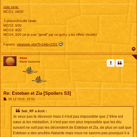
note serie:
MCO1: 18/20
Trahison/Insulte totale:
MCO2: 9/20
MCO3: 4/20
MCO4: 3/20 (et je suis "gentil" par ce qu'il y a les effets visuels)
Fanarts:
viewtopic.php?f=14&t=2301
Atlan
Marin taciturne
Re: Esteban et Zia [Spoilers S3]
M
08 12 2016, 16:52
e
s
s
Seb_RF a écrit :
a
Je veux pas te décevoir mais il n'est pas impossible que 2 frère est
g
e
sœur ai les médaillon, il n'est pas non plus impossible que les élu
suivant ne soit pas les décendent de Esteban et Zia, de plus on sait que
Esteban a des ancêtre Atalante mais nous ne savons pas pourquoi il a