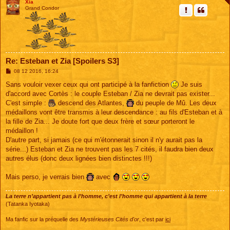
Xia
Grand Condor
Re: Esteban et Zia [Spoilers S3]
M
08 12 2016, 16:24
e
s
Sans vouloir vexer ceux qui ont participé à la fanfiction
Je suis
s
d'accord avec Cortès : le couple Esteban / Zia ne devrait pas exister...
a
g
C'est simple :
descend des Atlantes,
du peuple de Mû. Les deux
e
médaillons vont être transmis à leur descendance : au fils d'Esteban et à
la fille de Zia... Je doute fort que deux frère et sœur porteront le
médaillon !
D'autre part, si jamais (ce qui m'étonnerait sinon il n'y aurait pas la
série...) Esteban et Zia ne trouvent pas les 7 cités, il faudra bien deux
autres élus (donc deux lignées bien distinctes !!!)
Mais perso, je verrais bien
avec
La terre n’appartient pas à l’homme, c’est l’homme qui appartient à la terre
(Tatanka Iyotaka)
Ma fanfic sur la préquelle des
Mystérieuses Cités d'or
, c'est par
ici