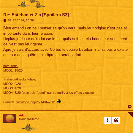
Re: Esteban et Zia [Spoilers S3]
M
08 12 2016, 16:59
e
s
Bien entendu on peu penser se qu'on veut, mais leur origine n'est pas si
s
importante dans leur relation,
a
g
Deplus je doute qu'ils laisse le fait quils soit les élu brider leur sentiment
e
ce n'est pas leur genre.
Âpre je suis d'accord avec Cortés le couple Esteban zia n'a pas a existé
au cour de la quête mais âpre sa serai parfait...
note serie:
MCO1: 18/20
Trahison/Insulte totale:
MCO2: 9/20
MCO3: 4/20
MCO4: 3/20 (et je suis "gentil" par ce qu'il y a les effets visuels)
Fanarts:
viewtopic.php?f=14&t=2301
Atlan
Marin taciturne