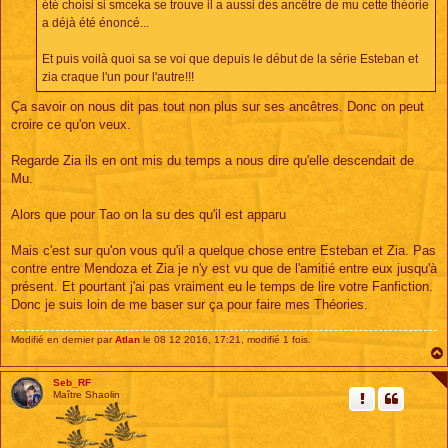
été choisi si smceka se trouve il a aussi des ancêtre de mu cette théorie
a déjà été énoncé...
Et puis voilà quoi sa se voi que depuis le début de la série Esteban et
zia craque l'un pour l'autre!!!
Ça savoir on nous dit pas tout non plus sur ses ancêtres. Donc on peut
croire ce qu'on veux.
Regarde Zia ils en ont mis du temps a nous dire qu'elle descendait de
Mu.
Alors que pour Tao on la su des qu'il est apparu
Mais c'est sur qu'on vous qu'il a quelque chose entre Esteban et Zia. Pas
contre entre Mendoza et Zia je n'y est vu que de l'amitié entre eux jusqu'à
présent. Et pourtant j'ai pas vraiment eu le temps de lire votre Fanfiction.
Donc je suis loin de me baser sur ça pour faire mes Théories.
Modifié en dernier par
Atlan
le 08 12 2016, 17:21, modifié 1 fois.
Seb_RF
Maître Shaolin