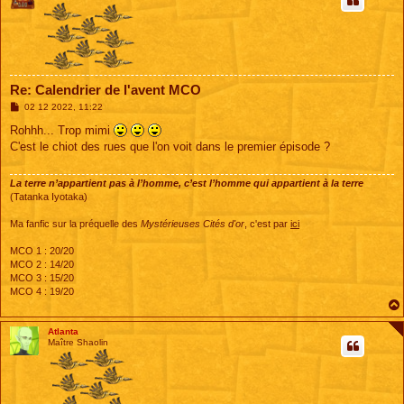
Re: Calendrier de l'avent MCO
M
02 12 2022, 11:22
e
s
Rohhh... Trop mimi
s
C'est le chiot des rues que l'on voit dans le premier épisode ?
a
g
e
La terre n’appartient pas à l’homme, c’est l’homme qui appartient à la terre
(Tatanka Iyotaka)
Ma fanfic sur la préquelle des
Mystérieuses Cités d'or
, c'est par
ici
MCO 1 : 20/20
MCO 2 : 14/20
MCO 3 : 15/20
MCO 4 : 19/20
Atlanta
Maître Shaolin