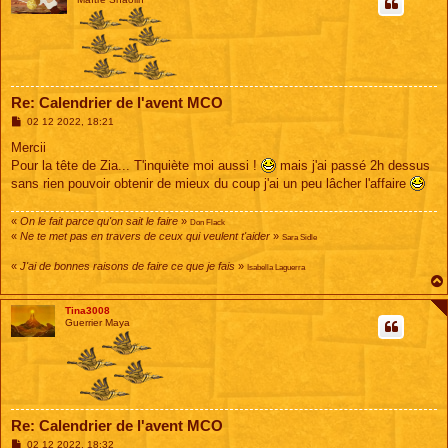
Re: Calendrier de l'avent MCO
M
02 12 2022, 18:21
e
s
Mercii
s
Pour la tête de Zia... T'inquiète moi aussi !
mais j'ai passé 2h dessus
a
g
sans rien pouvoir obtenir de mieux du coup j'ai un peu lâcher l'affaire
e
«
On le fait parce qu'on sait le faire
»
Don Flack
«
Ne te met pas en travers de ceux qui veulent t'aider
»
Sara Sidle
«
J'ai de bonnes raisons de faire ce que je fais
»
Isabella Laguerra
Tina3008
Guerrier Maya
Re: Calendrier de l'avent MCO
M
02 12 2022, 18:32