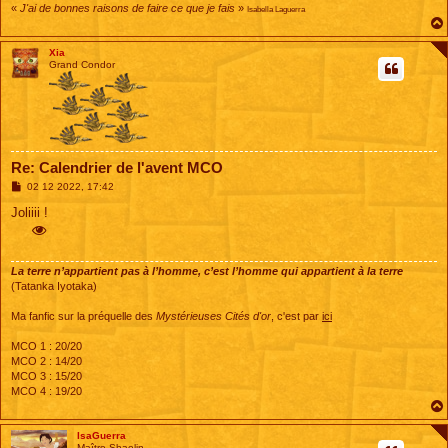
«
J'ai de bonnes raisons de faire ce que je fais
»
Isabella Laguerra
Xia
Grand Condor
Re: Calendrier de l'avent MCO
M
02 12 2022, 17:42
e
s
Joliiii !
s
a
g
e
La terre n’appartient pas à l’homme, c’est l’homme qui appartient à la terre
(Tatanka Iyotaka)
Ma fanfic sur la préquelle des
Mystérieuses Cités d'or
, c'est par
ici
MCO 1 : 20/20
MCO 2 : 14/20
MCO 3 : 15/20
MCO 4 : 19/20
IsaGuerra
Maître Shaolin