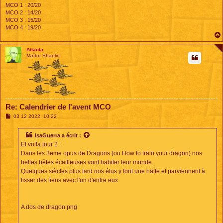
MCO 1 : 20/20
MCO 2 : 14/20
MCO 3 : 15/20
MCO 4 : 19/20
Atlanta
Maître Shaolin
Re: Calendrier de l'avent MCO
M
03 12 2022, 10:22
e
s
s
IsaGuerra
a écrit :
a
Et voila jour 2 :
g
e
Dans les 3eme opus de Dragons (ou How to train your dragon) nos
belles bêtes écailleuses vont habiter leur monde.
Quelques siècles plus tard nos élus y font une halte et parviennent à
tisser des liens avec l'un d'entre eux
A dos de dragon.png