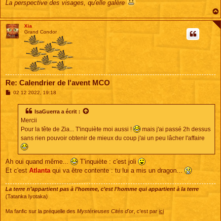
La perspective des visages, qu'elle galère
Xia
Grand Condor
Re: Calendrier de l'avent MCO
M
02 12 2022, 19:18
e
s
s
IsaGuerra
a écrit :
a
Mercii
g
e
Pour la tête de Zia... T'inquiète moi aussi !
mais j'ai passé 2h dessus
sans rien pouvoir obtenir de mieux du coup j'ai un peu lâcher l'affaire
Ah oui quand même...
T'inquiète : c'est joli
Et c'est
Atlanta
qui va être contente : tu lui a mis un dragon...
La terre n’appartient pas à l’homme, c’est l’homme qui appartient à la terre
(Tatanka Iyotaka)
Ma fanfic sur la préquelle des
Mystérieuses Cités d'or
, c'est par
ici