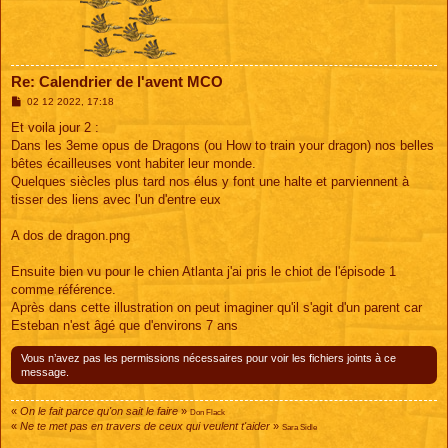
Re: Calendrier de l'avent MCO
M
02 12 2022, 17:18
e
s
Et voila jour 2 :
s
Dans les 3eme opus de Dragons (ou How to train your dragon) nos belles
a
g
bêtes écailleuses vont habiter leur monde.
e
Quelques siècles plus tard nos élus y font une halte et parviennent à
tisser des liens avec l'un d'entre eux
A dos de dragon.png
Ensuite bien vu pour le chien Atlanta j'ai pris le chiot de l'épisode 1
comme référence.
Après dans cette illustration on peut imaginer qu'il s'agit d'un parent car
Esteban n'est âgé que d'environs 7 ans
Vous n’avez pas les permissions nécessaires pour voir les fichiers joints à ce
message.
«
On le fait parce qu'on sait le faire
»
Don Flack
«
Ne te met pas en travers de ceux qui veulent t'aider
»
Sara Sidle