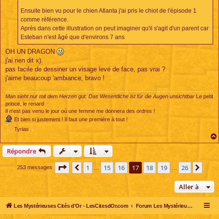
Ensuite bien vu pour le chien Atlanta j'ai pris le chiot de l'épisode 1
comme référence.
Après dans cette illustration on peut imaginer qu'il s'agit d'un parent car
Esteban n'est âgé que d'environs 7 ans
OH UN DRAGON
j'ai rien dit x).
pas facile de dessiner un visage levé de face, pas vrai ?
j'aime beaucoup 'ambiance, bravo !
Man sieht nur mit dem Herzen gut. Das Wesentliche ist für die Augen unsichtbar
Le petit
prince, le renard
Il n'est pas venu le jour où une femme me donnera des ordres !
Et bien si justement ! Il faut une première à tout !
Tyrias
Répondre
Page
17
sur
26
1
15
16
17
18
19
26
Précédente
Suiv
253 messages
…
…
Aller à
Les Mystérieuses Cités d'Or - LesCitesdOr.com
Forum Les Mystérieuses Cités d'Or