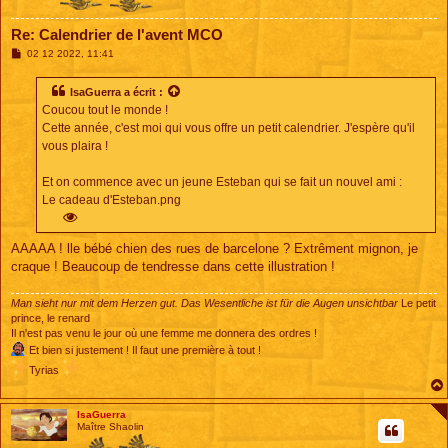
Re: Calendrier de l'avent MCO
M
02 12 2022, 11:41
e
s
s
IsaGuerra
a écrit :
a
Coucou tout le monde !
g
e
Cette année, c'est moi qui vous offre un petit calendrier. J'espère qu'il
vous plaira !
Et on commence avec un jeune Esteban qui se fait un nouvel ami :
Le cadeau d'Esteban.png
AAAAA ! lle bébé chien des rues de barcelone ? Extrêment mignon, je
craque ! Beaucoup de tendresse dans cette illustration !
Man sieht nur mit dem Herzen gut. Das Wesentliche ist für die Augen unsichtbar
Le petit
prince, le renard
Il n'est pas venu le jour où une femme me donnera des ordres !
Et bien si justement ! Il faut une première à tout !
Tyrias
IsaGuerra
Maître Shaolin