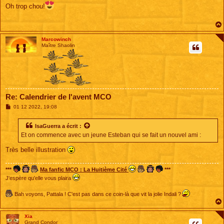
s
Oh trop chou!
s
a
g
e
Marcowinch
Maître Shaolin
Re: Calendrier de l'avent MCO
M
01 12 2022, 19:08
e
s
s
IsaGuerra
a écrit :
a
Et on commence avec un jeune Esteban qui se fait un nouvel ami :
g
e
Très belle illustration
***
Ma fanfic MCO : La Huitième Cité
***
J'espère qu'elle vous plaira
Bah voyons, Pattala ! C'est pas dans ce coin-là que vit la jolie Indali ?
Xia
Grand Condor