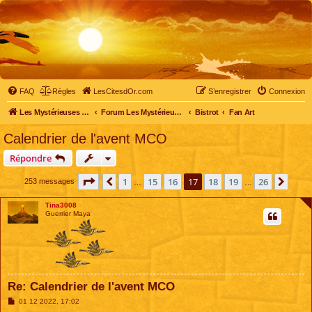
FAQ
Règles
LesCitesdOr.com
S’enregistrer
Connexion
Les Mystérieuses Cités d'Or - LesCitesdOr.com
Forum Les Mystérieuses Cités d'Or
Bistrot
Fan Art
Calendrier de l'avent MCO
Répondre
Page
17
sur
26
1
15
16
17
18
19
26
Précédente
Suiv
253 messages
…
…
Tina3008
Guerrier Maya
Re: Calendrier de l'avent MCO
M
01 12 2022, 17:02
e