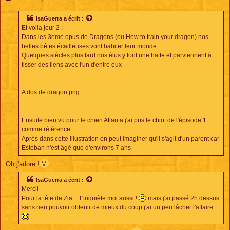
e
s
s
IsaGuerra
a écrit :
a
Et voila jour 2 :
g
e
Dans les 3eme opus de Dragons (ou How to train your dragon) nos
belles bêtes écailleuses vont habiter leur monde.
Quelques siècles plus tard nos élus y font une halte et parviennent à
tisser des liens avec l'un d'entre eux
A dos de dragon.png
Ensuite bien vu pour le chien Atlanta j'ai pris le chiot de l'épisode 1
comme référence.
Après dans cette illustration on peut imaginer qu'il s'agit d'un parent car
Esteban n'est âgé que d'environs 7 ans
Oh j'adore !
IsaGuerra
a écrit :
Mercii
Pour la tête de Zia... T'inquiète moi aussi !
mais j'ai passé 2h dessus
sans rien pouvoir obtenir de mieux du coup j'ai un peu lâcher l'affaire