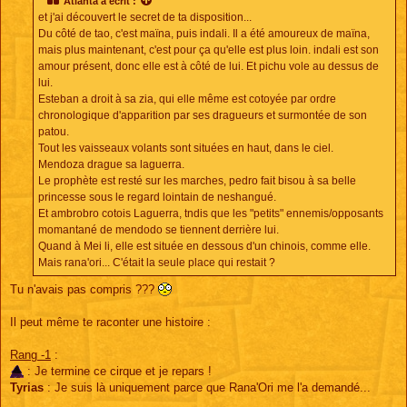
Atlanta
a écrit :
et j'ai découvert le secret de ta disposition...
Du côté de tao, c'est maïna, puis indali. Il a été amoureux de maïna,
mais plus maintenant, c'est pour ça qu'elle est plus loin. indali est son
amour présent, donc elle est à côté de lui. Et pichu vole au dessus de
lui.
Esteban a droit à sa zia, qui elle même est cotoyée par ordre
chronologique d'apparition par ses dragueurs et surmontée de son
patou.
Tout les vaisseaux volants sont situées en haut, dans le ciel.
Mendoza drague sa laguerra.
Le prophète est resté sur les marches, pedro fait bisou à sa belle
princesse sous le regard lointain de neshangué.
Et ambrobro cotois Laguerra, tndis que les "petits" ennemis/opposants
momantané de mendodo se tiennent derrière lui.
Quand à Mei li, elle est située en dessous d'un chinois, comme elle.
Mais rana'ori... C'était la seule place qui restait ?
Tu n'avais pas compris ???
Il peut même te raconter une histoire :
Rang -1
:
: Je termine ce cirque et je repars !
Tyrias
: Je suis là uniquement parce que Rana'Ori me l'a demandé...