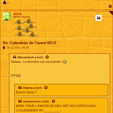
♡
Atlanta
Maître Shaolin
Re: Calendrier de l'avent MCO
M
29 12 2021, 09:10
e
s
s
Marcowinch
a écrit :
a
Tadaaa...La dernière cas est ouverte !
g
e
J24.jpg
Atlanta
a écrit :
Et mon Tyrias ?
soulswavess
a écrit :
MARC POUR L'AMOUR DE DIEU MET MOI ZARES DANS
L'CALENDRIER !!!!! ;_________;