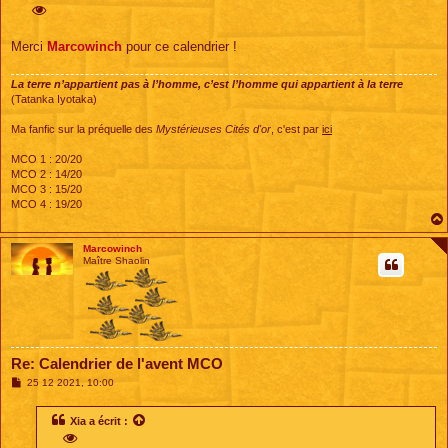
s
s
a
g
Merci
Marcowinch
pour ce calendrier !
e
La terre n’appartient pas à l’homme, c’est l’homme qui appartient à la terre
(Tatanka Iyotaka)
Ma fanfic sur la préquelle des
Mystérieuses Cités d'or
, c'est par
ici
MCO 1 : 20/20
MCO 2 : 14/20
MCO 3 : 15/20
MCO 4 : 19/20
Marcowinch
Maître Shaolin
Re: Calendrier de l'avent MCO
M
25 12 2021, 10:00
e
s
s
Xia
a écrit :
a
g