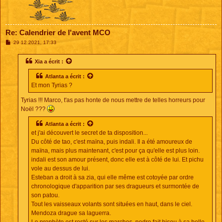
Re: Calendrier de l'avent MCO
M
29 12 2021, 17:33
e
s
s
Xia
a écrit :
a
g
Atlanta
a écrit :
e
Et mon Tyrias ?
Tyrias !!! Marco, t'as pas honte de nous mettre de telles horreurs pour
Noël ???
Atlanta
a écrit :
et j'ai découvert le secret de ta disposition...
Du côté de tao, c'est maïna, puis indali. Il a été amoureux de
maïna, mais plus maintenant, c'est pour ça qu'elle est plus loin.
indali est son amour présent, donc elle est à côté de lui. Et pichu
vole au dessus de lui.
Esteban a droit à sa zia, qui elle même est cotoyée par ordre
chronologique d'apparition par ses dragueurs et surmontée de
son patou.
Tout les vaisseaux volants sont situées en haut, dans le ciel.
Mendoza drague sa laguerra.