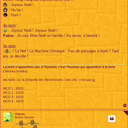
: Joyeux Noël !
: Ha ha !
: Hum !
4e rang
:
: Joyeux Noël ! Joyeux Noël !
Patou
: Je vais fêter Noël en famille ! Au revoir, à bientôt !
5e rang
:
/ La Nef / La Machine Olmèque : Pas de passager à bord ? Tant
pis, je décolle !
La terre n’appartient pas à l’homme, c’est l’homme qui appartient à la terre
(Tatanka Iyotaka)
Ma fanfic sur la préquelle des
Mystérieuses Cités d'or
, c'est par
ici
MCO 1 : 20/20
MCO 2 : 14/20
MCO 3 : 15/20
MCO 4 : 19/20
Atlanta
Maître Shaolin