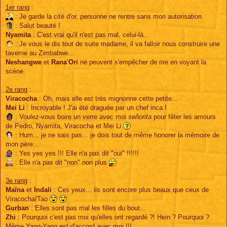
1er rang
:
: Je garde la cité d'or, personne ne rentre sans mon autorisation
: Salut beauté !
Nyamita
: C'est vrai qu'il n'est pas mal, celui-là...
: Je vous le dis tout de suite madame, il va falloir nous construire une
taverne au Zimbabwe...
Neshangwe
et
Rana'Ori
ne peuvent s'empêcher de rire en voyant la
scène.
2e rang
:
Viracocha
: Oh, mais elle est très mignonne cette petite...
Mei Li
: Incroyable ! J'ai été draguée par un chef inca !
: Voulez-vous boire un verre avec moi
señorita
pour fêter les amours
de Pedro, Nyamita, Viracocha et Mei Li
: Hum... je ne sais pas... je dois tout de même honorer la mémoire de
mon père...
: Yes yes yes !!! Elle n'a pas dit "oui" !!!!!!
: Elle n'a pas dit "non" non plus
3e rang
:
Maïna
et
Indali
: Ces yeux... ils sont encore plus beaux que ceux de
Viracocha/Tao
Gurban
: Elles sont pas mal les filles du bout...
Zhi
: Pourquoi c'est pas moi qu'elles ont regardé ?! Hein ? Pourquoi ?
Même Yang-Yang est d'accord avec moi !!!