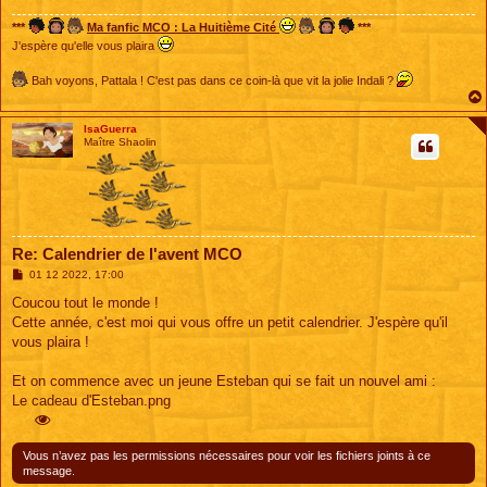
***
Ma fanfic MCO : La Huitième Cité
***
J'espère qu'elle vous plaira
Bah voyons, Pattala ! C'est pas dans ce coin-là que vit la jolie Indali ?
IsaGuerra
Maître Shaolin
Re: Calendrier de l'avent MCO
M
01 12 2022, 17:00
e
s
Coucou tout le monde !
s
Cette année, c'est moi qui vous offre un petit calendrier. J'espère qu'il
a
g
vous plaira !
e
Et on commence avec un jeune Esteban qui se fait un nouvel ami :
Le cadeau d'Esteban.png
Vous n’avez pas les permissions nécessaires pour voir les fichiers joints à ce
message.