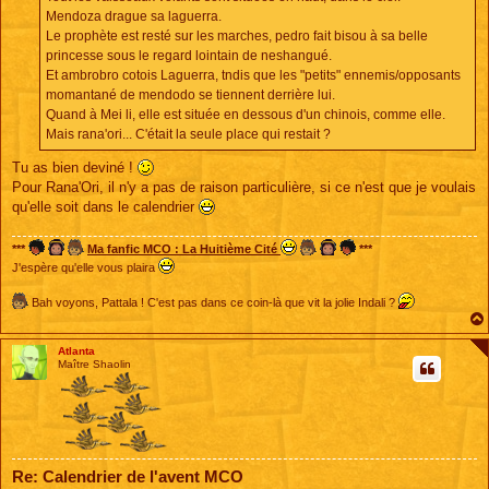
Mendoza drague sa laguerra.
Le prophète est resté sur les marches, pedro fait bisou à sa belle
princesse sous le regard lointain de neshangué.
Et ambrobro cotois Laguerra, tndis que les "petits" ennemis/opposants
momantané de mendodo se tiennent derrière lui.
Quand à Mei li, elle est située en dessous d'un chinois, comme elle.
Mais rana'ori... C'était la seule place qui restait ?
Tu as bien deviné !
Pour Rana'Ori, il n'y a pas de raison particulière, si ce n'est que je voulais
qu'elle soit dans le calendrier
***
Ma fanfic MCO : La Huitième Cité
***
J'espère qu'elle vous plaira
Bah voyons, Pattala ! C'est pas dans ce coin-là que vit la jolie Indali ?
Atlanta
Maître Shaolin
Re: Calendrier de l'avent MCO