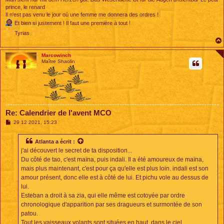
prince, le renard
Il n'est pas venu le jour où une femme me donnera des ordres !
Et bien si justement ! Il faut une première à tout !
Tyrias
Marcowinch
Maître Shaolin
Re: Calendrier de l'avent MCO
M
29 12 2021, 15:23
e
s
s
Atlanta
a écrit :
a
j'ai découvert le secret de ta disposition...
g
e
Du côté de tao, c'est maïna, puis indali. Il a été amoureux de maïna,
mais plus maintenant, c'est pour ça qu'elle est plus loin. indali est son
amour présent, donc elle est à côté de lui. Et pichu vole au dessus de
lui.
Esteban a droit à sa zia, qui elle même est cotoyée par ordre
chronologique d'apparition par ses dragueurs et surmontée de son
patou.
Tout les vaisseaux volants sont situées en haut, dans le ciel.