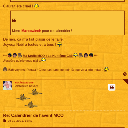
e
C'aurait été cruel !
Merci
Marcowinch
pour ce calendrier !
De rien, ça m'a fait plaisir de le faire.
Joyeux Noël à toutes et à tous !
***
Ma fanfic MCO : La Huitième Cité
***
J'espère qu'elle vous plaira
Bah voyons, Pattala ! C'est pas dans ce coin-là que vit la jolie Indali ?
soulswavess
Alchimiste bavard
Re: Calendrier de l'avent MCO
M
25 12 2021, 18:47
e
s