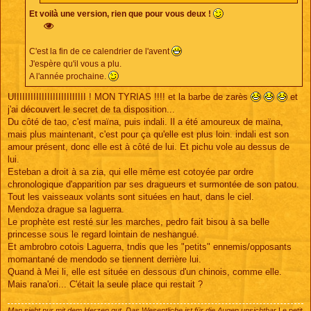
Et voilà une version, rien que pour vous deux !
C'est la fin de ce calendrier de l'avent
J'espère qu'il vous a plu.
A l'année prochaine.
UIIIIIIIIIIIIIIIIIIIIIIIIII ! MON TYRIAS !!!! et la barbe de zarès
et
j'ai découvert le secret de ta disposition...
Du côté de tao, c'est maïna, puis indali. Il a été amoureux de maïna,
mais plus maintenant, c'est pour ça qu'elle est plus loin. indali est son
amour présent, donc elle est à côté de lui. Et pichu vole au dessus de
lui.
Esteban a droit à sa zia, qui elle même est cotoyée par ordre
chronologique d'apparition par ses dragueurs et surmontée de son patou.
Tout les vaisseaux volants sont situées en haut, dans le ciel.
Mendoza drague sa laguerra.
Le prophète est resté sur les marches, pedro fait bisou à sa belle
princesse sous le regard lointain de neshangué.
Et ambrobro cotois Laguerra, tndis que les "petits" ennemis/opposants
momantané de mendodo se tiennent derrière lui.
Quand à Mei li, elle est située en dessous d'un chinois, comme elle.
Mais rana'ori... C'était la seule place qui restait ?
Man sieht nur mit dem Herzen gut. Das Wesentliche ist für die Augen unsichtbar
Le petit