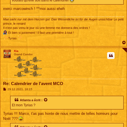
voulais qu'elle soit dans le calendrier
merci marcowinch ! ^^moi aussi eheh
Man sieht nur mit dem Herzen gut. Das Wesentliche ist für die Augen unsichtbar
Le petit
prince, le renard
Il n'est pas venu le jour où une femme me donnera des ordres !
Et bien si justement ! Il faut une première à tout !
Tyrias
Xia
Grand Condor
Re: Calendrier de l'avent MCO
M
29 12 2021, 16:15
e
s
s
Atlanta
a écrit :
a
Et mon Tyrias ?
g
e
Tyrias !!! Marco, t'as pas honte de nous mettre de telles horreurs pour
Noël ???