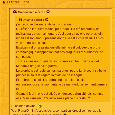
M
29 12 2021, 15:34
e
s
s
Marcowinch
a écrit :
a
g
Atlanta
a écrit :
e
j'ai découvert le secret de ta disposition...
Du côté de tao, c'est maïna, puis indali. Il a été amoureux de
maïna, mais plus maintenant, c'est pour ça qu'elle est plus loin.
indali est son amour présent, donc elle est à côté de lui. Et pichu
vole au dessus de lui.
Esteban a droit à sa zia, qui elle même est cotoyée par ordre
chronologique d'apparition par ses dragueurs et surmontée de
son patou.
Tout les vaisseaux volants sont situées en haut, dans le ciel.
Mendoza drague sa laguerra.
Le prophète est resté sur les marches, pedro fait bisou à sa belle
princesse sous le regard lointain de neshangué.
Et ambrobro cotois Laguerra, tndis que les "petits"
ennemis/opposants momantané de mendodo se tiennent derrière
lui.
Quand à Mei li, elle est située en dessous d'un chinois, comme
elle. Mais rana'ori... C'était la seule place qui restait ?
Tu as bien deviné !
Pour Rana'Ori, il n'y a pas de raison particulière, si ce n'est que je