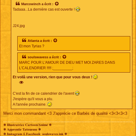
s
Marcowinch
a écrit :
a
Tadaaa...La dernière cas est ouverte !
g
e
J24.jpg
Atlanta
a écrit :
Et mon Tyrias ?
soulswavess
a écrit :
MARC POUR L'AMOUR DE DIEU MET MOI ZARES DANS
L'CALENDRIER !!!!! ;_________;
Et voilà une version, rien que pour vous deux !
C'est la fin de ce calendrier de l'avent
J'espère qu'il vous a plu.
A l'année prochaine.
Merci mon commandant <3 J'apprécie ce Barbès de qualité <3<3<3<3
❃ 𝐈𝐥𝐥𝐮𝐬𝐭𝐫𝐚𝐭𝐫𝐢𝐜𝐞 𝐂𝐚𝐫𝐭𝐨𝐨𝐧/𝐀𝐧𝐢𝐦𝐞́ ❃
❃ 𝐀𝐩𝐩𝐫𝐞𝐧𝐭𝐢𝐞 𝐓𝐚𝐭𝐨𝐮𝐞𝐮𝐬𝐞 ❃
❃ 𝐈𝐧𝐬𝐭𝐚𝐠𝐫𝐚𝐦 & 𝐅𝐚𝐜𝐞𝐛𝐨𝐨𝐤: 𝐬𝐨𝐮𝐥𝐬𝐰𝐚𝐯𝐞𝐬.𝐢𝐧𝐤 ❃