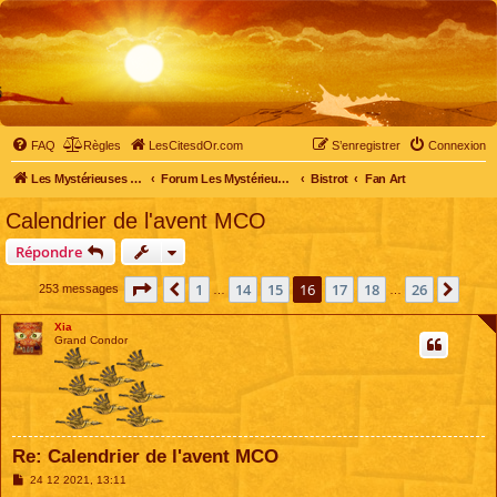
FAQ
Règles
LesCitesdOr.com
S’enregistrer
Connexion
Les Mystérieuses Cités d'Or - LesCitesdOr.com
Forum Les Mystérieuses Cités d'Or
Bistrot
Fan Art
Calendrier de l'avent MCO
Répondre
Page
16
sur
26
1
14
15
16
17
18
26
Précédente
Suiv
253 messages
…
…
Xia
Grand Condor
Re: Calendrier de l'avent MCO
M
24 12 2021, 13:11
e