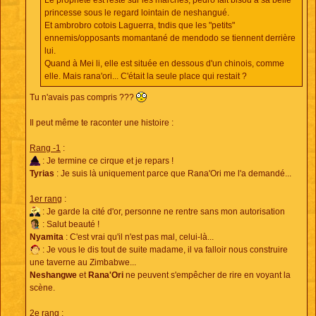
Le prophète est resté sur les marches, pedro fait bisou à sa belle
princesse sous le regard lointain de neshangué.
Et ambrobro cotois Laguerra, tndis que les "petits"
ennemis/opposants momantané de mendodo se tiennent derrière
lui.
Quand à Mei li, elle est située en dessous d'un chinois, comme
elle. Mais rana'ori... C'était la seule place qui restait ?
Tu n'avais pas compris ???
Il peut même te raconter une histoire :
Rang -1
:
: Je termine ce cirque et je repars !
Tyrias
: Je suis là uniquement parce que Rana'Ori me l'a demandé...
1er rang
:
: Je garde la cité d'or, personne ne rentre sans mon autorisation
: Salut beauté !
Nyamita
: C'est vrai qu'il n'est pas mal, celui-là...
: Je vous le dis tout de suite madame, il va falloir nous construire
une taverne au Zimbabwe...
Neshangwe
et
Rana'Ori
ne peuvent s'empêcher de rire en voyant la
scène.
2e rang
: