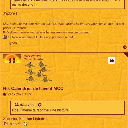
pis, je décolle !
J'adore !
Man sieht nur mit dem Herzen gut. Das Wesentliche ist für die Augen unsichtbar
Le petit
prince, le renard
Il n'est pas venu le jour où une femme me donnera des ordres !
Et bien si justement ! Il faut une première à tout !
Tyrias
Marcowinch
Maître Shaolin
Re: Calendrier de l'avent MCO
M
29 12 2021, 17:58
e
s
s
Xia
a écrit :
a
Il peut même te raconter une histoire :
g
e
Superbe, Xia, ton histoire !
J'ai bien rit.