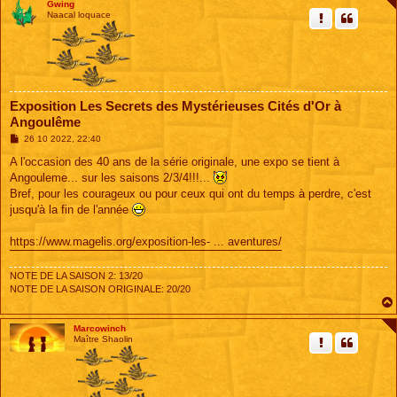
Gwing
Naacal loquace
Exposition Les Secrets des Mystérieuses Cités d'Or à
Angoulême
M
26 10 2022, 22:40
e
s
A l'occasion des 40 ans de la série originale, une expo se tient à
s
Angouleme... sur les saisons 2/3/4!!!...
a
g
Bref, pour les courageux ou pour ceux qui ont du temps à perdre, c'est
e
jusqu'à la fin de l'année
https://www.magelis.org/exposition-les- ... aventures/
NOTE DE LA SAISON 2: 13/20
NOTE DE LA SAISON ORIGINALE: 20/20
Marcowinch
Maître Shaolin