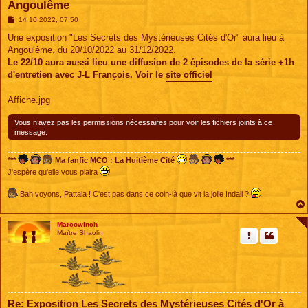
Angoulême
M
14 10 2022, 07:50
e
s
Une exposition "Les Secrets des Mystérieuses Cités d'Or" aura lieu à
s
Angoulême, du 20/10/2022 au 31/12/2022.
a
g
Le 22/10 aura aussi lieu une diffusion de 2 épisodes de la série +1h
e
d'entretien avec J-L François. Voir le
site officiel
Affiche.jpg
Vous n’avez pas les permissions nécessaires pour voir les fichiers joints à ce
message.
***
Ma fanfic MCO : La Huitième Cité
***
J'espère qu'elle vous plaira
Bah voyons, Pattala ! C'est pas dans ce coin-là que vit la jolie Indali ?
Marcowinch
Maître Shaolin
Re: Exposition Les Secrets des Mystérieuses Cités d'Or à