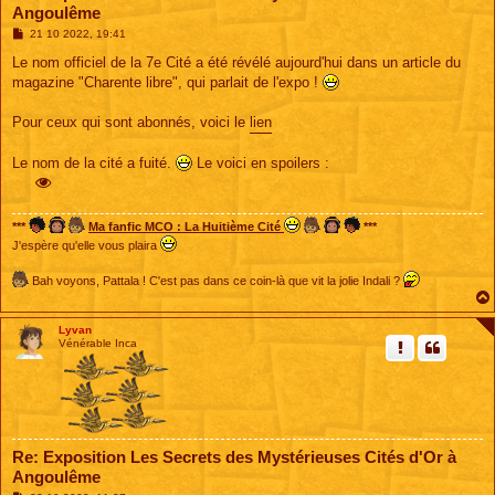
Angoulême
M
21 10 2022, 19:41
e
s
Le nom officiel de la 7e Cité a été révélé aujourd'hui dans un article du
s
magazine "Charente libre", qui parlait de l'expo !
a
g
e
Pour ceux qui sont abonnés, voici le
lien
Le nom de la cité a fuité.
Le voici en spoilers :
***
Ma fanfic MCO : La Huitième Cité
***
J'espère qu'elle vous plaira
Bah voyons, Pattala ! C'est pas dans ce coin-là que vit la jolie Indali ?
Lyvan
Vénérable Inca
Re: Exposition Les Secrets des Mystérieuses Cités d'Or à
Angoulême