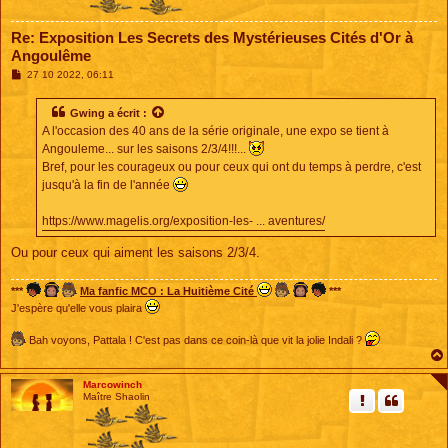
Re: Exposition Les Secrets des Mystérieuses Cités d'Or à
Angoulême
M
27 10 2022, 06:11
e
s
s
Gwing
a écrit :
a
A l'occasion des 40 ans de la série originale, une expo se tient à
g
e
Angouleme... sur les saisons 2/3/4!!!...
Bref, pour les courageux ou pour ceux qui ont du temps à perdre, c'est
jusqu'à la fin de l'année
https://www.magelis.org/exposition-les- ... aventures/
Ou pour ceux qui aiment les saisons 2/3/4.
***
Ma fanfic MCO : La Huitième Cité
***
J'espère qu'elle vous plaira
Bah voyons, Pattala ! C'est pas dans ce coin-là que vit la jolie Indali ?
Marcowinch
Maître Shaolin