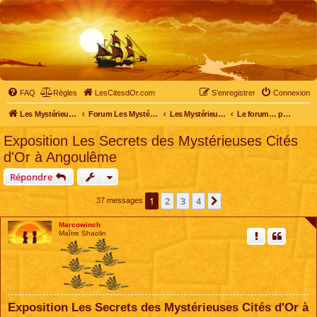
FAQ
Règles
LesCitesdOr.com
S’enregistrer
Connexion
Les Mystérieuses Cités d'Or - LesCitesdOr.com
Forum Les Mystérieuses Cités d'Or
Les Mystérieuses Cités d'Or
Le forum… pour tous
Exposition Les Secrets des Mystérieuses Cités
d'Or à Angoulême
Répondre
1
2
3
4
Suivante
37 messages
Marcowinch
Maître Shaolin
Exposition Les Secrets des Mystérieuses Cités d'Or à