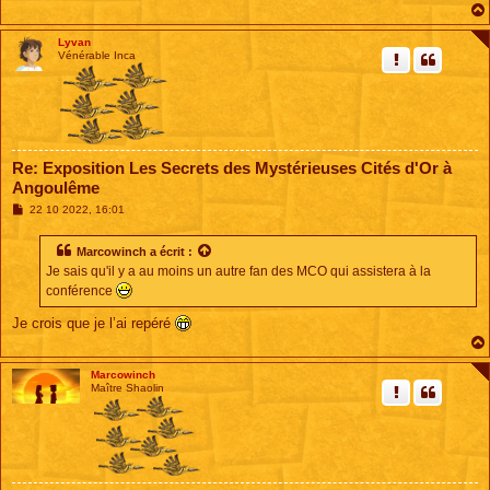
Lyvan
Vénérable Inca
Re: Exposition Les Secrets des Mystérieuses Cités d'Or à
Angoulême
M
22 10 2022, 16:01
e
s
s
Marcowinch
a écrit :
a
Je sais qu'il y a au moins un autre fan des MCO qui assistera à la
g
e
conférence
Je crois que je l’ai repéré
Marcowinch
Maître Shaolin