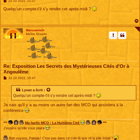
M
22 10 2022, 11:27
e
s
Quelqu’un compte-t’il s’y rendre cet après-midi ?
s
a
g
e
Marcowinch
Maître Shaolin
Re: Exposition Les Secrets des Mystérieuses Cités d'Or à
Angoulême
M
22 10 2022, 15:47
e
s
s
Lyvan
a écrit :
a
Quelqu’un compte-t’il s’y rendre cet après-midi ?
g
e
Je sais qu'il y a au moins un autre fan des MCO qui assistera à la
conférence
***
Ma fanfic MCO : La Huitième Cité
***
J'espère qu'elle vous plaira
Bah voyons, Pattala ! C'est pas dans ce coin-là que vit la jolie Indali ?