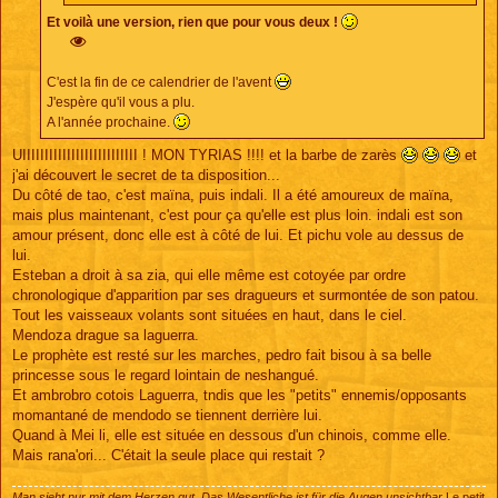
Et voilà une version, rien que pour vous deux !
C'est la fin de ce calendrier de l'avent
J'espère qu'il vous a plu.
A l'année prochaine.
UIIIIIIIIIIIIIIIIIIIIIIIIII ! MON TYRIAS !!!! et la barbe de zarès
et
j'ai découvert le secret de ta disposition...
Du côté de tao, c'est maïna, puis indali. Il a été amoureux de maïna,
mais plus maintenant, c'est pour ça qu'elle est plus loin. indali est son
amour présent, donc elle est à côté de lui. Et pichu vole au dessus de
lui.
Esteban a droit à sa zia, qui elle même est cotoyée par ordre
chronologique d'apparition par ses dragueurs et surmontée de son patou.
Tout les vaisseaux volants sont situées en haut, dans le ciel.
Mendoza drague sa laguerra.
Le prophète est resté sur les marches, pedro fait bisou à sa belle
princesse sous le regard lointain de neshangué.
Et ambrobro cotois Laguerra, tndis que les "petits" ennemis/opposants
momantané de mendodo se tiennent derrière lui.
Quand à Mei li, elle est située en dessous d'un chinois, comme elle.
Mais rana'ori... C'était la seule place qui restait ?
Man sieht nur mit dem Herzen gut. Das Wesentliche ist für die Augen unsichtbar
Le petit