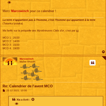
s
s
a
g
Merci
Marcowinch
pour ce calendrier !
e
La terre n’appartient pas à l’homme, c’est l’homme qui appartient à la terre
(Tatanka Iyotaka)
Ma fanfic sur la préquelle des
Mystérieuses Cités d'or
, c'est par
ici
MCO 1 : 20/20
MCO 2 : 14/20
MCO 3 : 15/20
MCO 4 : 19/20
Marcowinch
Maître Shaolin
Re: Calendrier de l'avent MCO
M
25 12 2021, 10:00
e
s
s
Xia
a écrit :
a
g