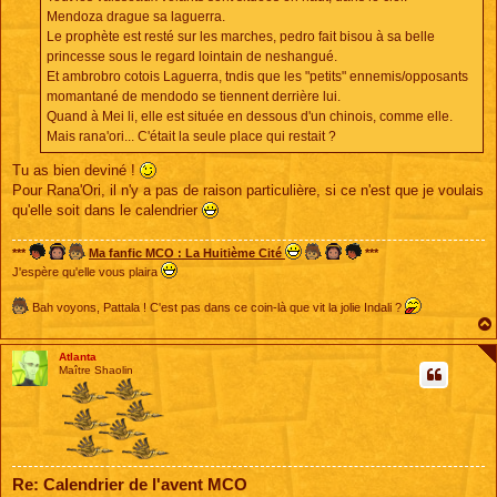
Mendoza drague sa laguerra.
Le prophète est resté sur les marches, pedro fait bisou à sa belle
princesse sous le regard lointain de neshangué.
Et ambrobro cotois Laguerra, tndis que les "petits" ennemis/opposants
momantané de mendodo se tiennent derrière lui.
Quand à Mei li, elle est située en dessous d'un chinois, comme elle.
Mais rana'ori... C'était la seule place qui restait ?
Tu as bien deviné !
Pour Rana'Ori, il n'y a pas de raison particulière, si ce n'est que je voulais
qu'elle soit dans le calendrier
***
Ma fanfic MCO : La Huitième Cité
***
J'espère qu'elle vous plaira
Bah voyons, Pattala ! C'est pas dans ce coin-là que vit la jolie Indali ?
Atlanta
Maître Shaolin
Re: Calendrier de l'avent MCO