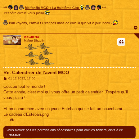
***
Ma fanfic MCO : La Huitième Cité
***
J'espère qu'elle vous plaira
Bah voyons, Pattala ! C'est pas dans ce coin-là que vit la jolie Indali ?
IsaGuerra
Maître Shaolin
Re: Calendrier de l'avent MCO
M
01 12 2022, 17:00
e
s
Coucou tout le monde !
s
Cette année, c'est moi qui vous offre un petit calendrier. J'espère qu'il
a
g
vous plaira !
e
Et on commence avec un jeune Esteban qui se fait un nouvel ami :
Le cadeau d'Esteban.png
Vous n’avez pas les permissions nécessaires pour voir les fichiers joints à ce
message.