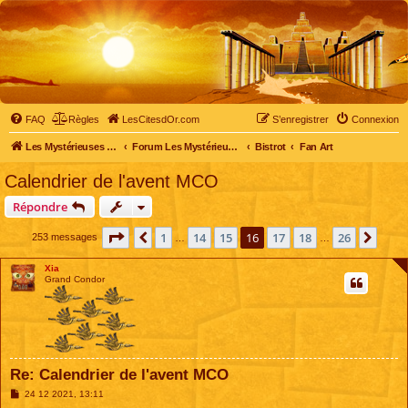
FAQ
Règles
LesCitesdOr.com
S’enregistrer
Connexion
Les Mystérieuses Cités d'Or - LesCitesdOr.com
Forum Les Mystérieuses Cités d'Or
Bistrot
Fan Art
Calendrier de l'avent MCO
Répondre
Page
16
sur
26
1
14
15
16
17
18
26
Précédente
Suiv
253 messages
…
…
Xia
Grand Condor
Re: Calendrier de l'avent MCO
M
24 12 2021, 13:11
e