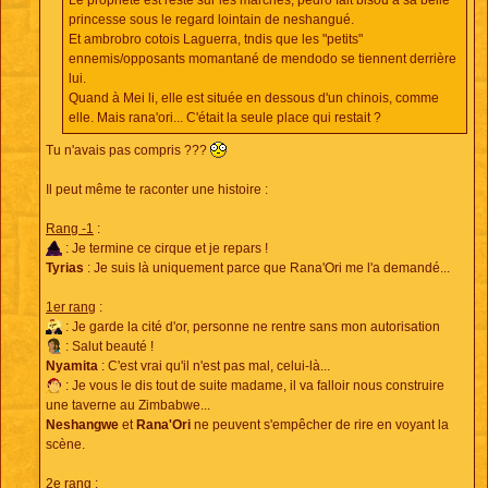
Le prophète est resté sur les marches, pedro fait bisou à sa belle
princesse sous le regard lointain de neshangué.
Et ambrobro cotois Laguerra, tndis que les "petits"
ennemis/opposants momantané de mendodo se tiennent derrière
lui.
Quand à Mei li, elle est située en dessous d'un chinois, comme
elle. Mais rana'ori... C'était la seule place qui restait ?
Tu n'avais pas compris ???
Il peut même te raconter une histoire :
Rang -1
:
: Je termine ce cirque et je repars !
Tyrias
: Je suis là uniquement parce que Rana'Ori me l'a demandé...
1er rang
:
: Je garde la cité d'or, personne ne rentre sans mon autorisation
: Salut beauté !
Nyamita
: C'est vrai qu'il n'est pas mal, celui-là...
: Je vous le dis tout de suite madame, il va falloir nous construire
une taverne au Zimbabwe...
Neshangwe
et
Rana'Ori
ne peuvent s'empêcher de rire en voyant la
scène.
2e rang
: