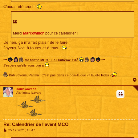
e
C'aurait été cruel !
Merci
Marcowinch
pour ce calendrier !
De rien, ça m'a fait plaisir de le faire.
Joyeux Noël à toutes et à tous !
***
Ma fanfic MCO : La Huitième Cité
***
J'espère qu'elle vous plaira
Bah voyons, Pattala ! C'est pas dans ce coin-là que vit la jolie Indali ?
soulswavess
Alchimiste bavard
Re: Calendrier de l'avent MCO
M
25 12 2021, 18:47
e
s