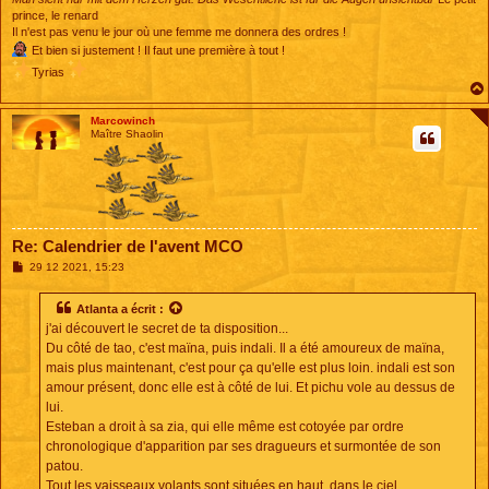
prince, le renard
Il n'est pas venu le jour où une femme me donnera des ordres !
Et bien si justement ! Il faut une première à tout !
Tyrias
Marcowinch
Maître Shaolin
Re: Calendrier de l'avent MCO
M
29 12 2021, 15:23
e
s
s
Atlanta
a écrit :
a
j'ai découvert le secret de ta disposition...
g
e
Du côté de tao, c'est maïna, puis indali. Il a été amoureux de maïna,
mais plus maintenant, c'est pour ça qu'elle est plus loin. indali est son
amour présent, donc elle est à côté de lui. Et pichu vole au dessus de
lui.
Esteban a droit à sa zia, qui elle même est cotoyée par ordre
chronologique d'apparition par ses dragueurs et surmontée de son
patou.
Tout les vaisseaux volants sont situées en haut, dans le ciel.