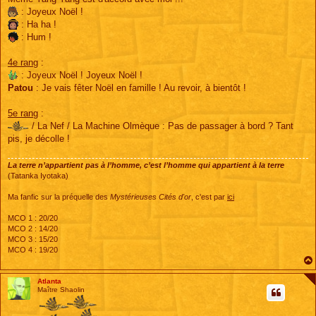
: Joyeux Noël !
: Ha ha !
: Hum !
4e rang
:
: Joyeux Noël ! Joyeux Noël !
Patou
: Je vais fêter Noël en famille ! Au revoir, à bientôt !
5e rang
:
/ La Nef / La Machine Olmèque : Pas de passager à bord ? Tant
pis, je décolle !
La terre n’appartient pas à l’homme, c’est l’homme qui appartient à la terre
(Tatanka Iyotaka)
Ma fanfic sur la préquelle des
Mystérieuses Cités d'or
, c'est par
ici
MCO 1 : 20/20
MCO 2 : 14/20
MCO 3 : 15/20
MCO 4 : 19/20
Atlanta
Maître Shaolin