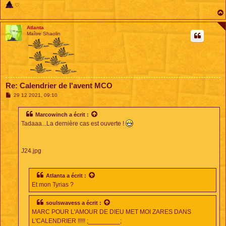
♡
Atlanta
Maître Shaolin
Re: Calendrier de l'avent MCO
M
29 12 2021, 09:10
e
s
s
Marcowinch
a écrit :
a
Tadaaa...La dernière cas est ouverte !
g
e
J24.jpg
Atlanta
a écrit :
Et mon Tyrias ?
soulswavess
a écrit :
MARC POUR L'AMOUR DE DIEU MET MOI ZARES DANS
L'CALENDRIER !!!!! ;_________;