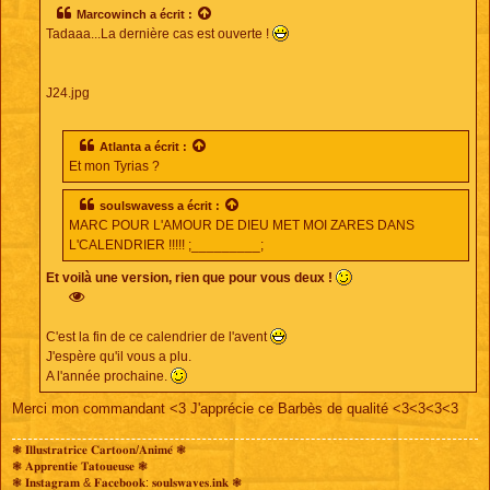
s
Marcowinch
a écrit :
a
Tadaaa...La dernière cas est ouverte !
g
e
J24.jpg
Atlanta
a écrit :
Et mon Tyrias ?
soulswavess
a écrit :
MARC POUR L'AMOUR DE DIEU MET MOI ZARES DANS
L'CALENDRIER !!!!! ;_________;
Et voilà une version, rien que pour vous deux !
C'est la fin de ce calendrier de l'avent
J'espère qu'il vous a plu.
A l'année prochaine.
Merci mon commandant <3 J'apprécie ce Barbès de qualité <3<3<3<3
❃ 𝐈𝐥𝐥𝐮𝐬𝐭𝐫𝐚𝐭𝐫𝐢𝐜𝐞 𝐂𝐚𝐫𝐭𝐨𝐨𝐧/𝐀𝐧𝐢𝐦𝐞́ ❃
❃ 𝐀𝐩𝐩𝐫𝐞𝐧𝐭𝐢𝐞 𝐓𝐚𝐭𝐨𝐮𝐞𝐮𝐬𝐞 ❃
❃ 𝐈𝐧𝐬𝐭𝐚𝐠𝐫𝐚𝐦 & 𝐅𝐚𝐜𝐞𝐛𝐨𝐨𝐤: 𝐬𝐨𝐮𝐥𝐬𝐰𝐚𝐯𝐞𝐬.𝐢𝐧𝐤 ❃