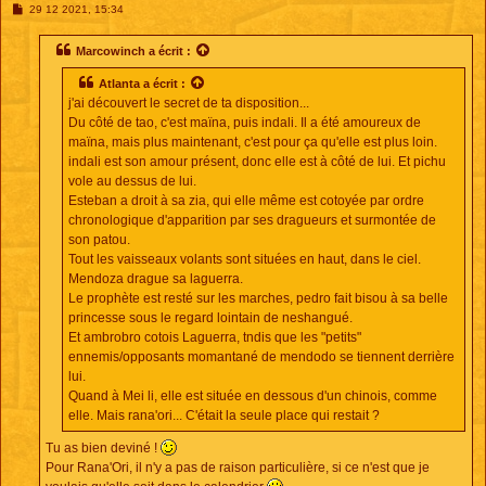
M
29 12 2021, 15:34
e
s
s
Marcowinch
a écrit :
a
g
Atlanta
a écrit :
e
j'ai découvert le secret de ta disposition...
Du côté de tao, c'est maïna, puis indali. Il a été amoureux de
maïna, mais plus maintenant, c'est pour ça qu'elle est plus loin.
indali est son amour présent, donc elle est à côté de lui. Et pichu
vole au dessus de lui.
Esteban a droit à sa zia, qui elle même est cotoyée par ordre
chronologique d'apparition par ses dragueurs et surmontée de
son patou.
Tout les vaisseaux volants sont situées en haut, dans le ciel.
Mendoza drague sa laguerra.
Le prophète est resté sur les marches, pedro fait bisou à sa belle
princesse sous le regard lointain de neshangué.
Et ambrobro cotois Laguerra, tndis que les "petits"
ennemis/opposants momantané de mendodo se tiennent derrière
lui.
Quand à Mei li, elle est située en dessous d'un chinois, comme
elle. Mais rana'ori... C'était la seule place qui restait ?
Tu as bien deviné !
Pour Rana'Ori, il n'y a pas de raison particulière, si ce n'est que je