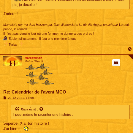
pis, je décolle !
J'adore !
Man sieht nur mit dem Herzen gut. Das Wesentliche ist für die Augen unsichtbar
Le petit
prince, le renard
Il n'est pas venu le jour où une femme me donnera des ordres !
Et bien si justement ! Il faut une première à tout !
Tyrias
Marcowinch
Maître Shaolin
Re: Calendrier de l'avent MCO
M
29 12 2021, 17:58
e
s
s
Xia
a écrit :
a
Il peut même te raconter une histoire :
g
e
Superbe, Xia, ton histoire !
J'ai bien rit.