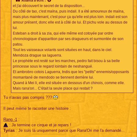
Atlanta
a écrit :
et j'ai découvert le secret de ta disposition...
Du côté de tao, c'est maïna, puis indali. Il a été amoureux de maïna,
mais plus maintenant, c'est pour ça qu'elle est plus loin. indali est son
amour présent, donc elle est à côté de lui. Et pichu vole au dessus de
lui.
Esteban a droit à sa zia, qui elle même est cotoyée par ordre
chronologique d'apparition par ses dragueurs et surmontée de son
patou.
Tout les vaisseaux volants sont situées en haut, dans le ciel.
Mendoza drague sa laguerra.
Le prophète est resté sur les marches, pedro fait bisou à sa belle
princesse sous le regard lointain de neshangué.
Et ambrobro cotois Laguerra, tndis que les "petits" ennemis/opposants
momantané de mendodo se tiennent derrière lui.
Quand à Mei li, elle est située en dessous d'un chinois, comme elle.
Mais rana'ori... C'était la seule place qui restait ?
Tu n'avais pas compris ???
Il peut même te raconter une histoire :
Rang -1
:
: Je termine ce cirque et je repars !
Tyrias
: Je suis là uniquement parce que Rana'Ori me l'a demandé...