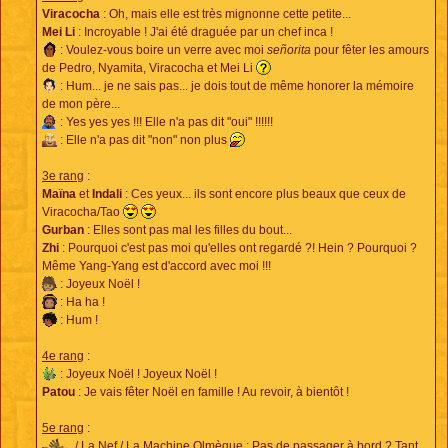
Viracocha
: Oh, mais elle est très mignonne cette petite...
Mei Li
: Incroyable ! J'ai été draguée par un chef inca !
: Voulez-vous boire un verre avec moi
señorita
pour fêter les amours
de Pedro, Nyamita, Viracocha et Mei Li
: Hum... je ne sais pas... je dois tout de même honorer la mémoire
de mon père...
: Yes yes yes !!! Elle n'a pas dit "oui" !!!!!!
: Elle n'a pas dit "non" non plus
3e rang
:
Maïna
et
Indali
: Ces yeux... ils sont encore plus beaux que ceux de
Viracocha/Tao
Gurban
: Elles sont pas mal les filles du bout...
Zhi
: Pourquoi c'est pas moi qu'elles ont regardé ?! Hein ? Pourquoi ?
Même Yang-Yang est d'accord avec moi !!!
: Joyeux Noël !
: Ha ha !
: Hum !
4e rang
:
: Joyeux Noël ! Joyeux Noël !
Patou
: Je vais fêter Noël en famille ! Au revoir, à bientôt !
5e rang
:
/ La Nef / La Machine Olmèque : Pas de passager à bord ? Tant