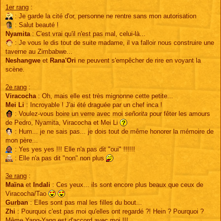
1er rang
:
: Je garde la cité d'or, personne ne rentre sans mon autorisation
: Salut beauté !
Nyamita
: C'est vrai qu'il n'est pas mal, celui-là...
: Je vous le dis tout de suite madame, il va falloir nous construire une
taverne au Zimbabwe...
Neshangwe
et
Rana'Ori
ne peuvent s'empêcher de rire en voyant la
scène.
2e rang
:
Viracocha
: Oh, mais elle est très mignonne cette petite...
Mei Li
: Incroyable ! J'ai été draguée par un chef inca !
: Voulez-vous boire un verre avec moi
señorita
pour fêter les amours
de Pedro, Nyamita, Viracocha et Mei Li
: Hum... je ne sais pas... je dois tout de même honorer la mémoire de
mon père...
: Yes yes yes !!! Elle n'a pas dit "oui" !!!!!!
: Elle n'a pas dit "non" non plus
3e rang
:
Maïna
et
Indali
: Ces yeux... ils sont encore plus beaux que ceux de
Viracocha/Tao
Gurban
: Elles sont pas mal les filles du bout...
Zhi
: Pourquoi c'est pas moi qu'elles ont regardé ?! Hein ? Pourquoi ?
Même Yang-Yang est d'accord avec moi !!!