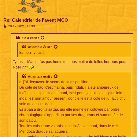
Re: Calendrier de l'avent MCO
M
29 12 2021, 17:33
e
s
s
Xia
a écrit :
a
g
Atlanta
a écrit :
e
Et mon Tyrias ?
Tyrias !!! Marco, t'as pas honte de nous mettre de telles horreurs pour
Noël ???
Atlanta
a écrit :
et j'ai découvert le secret de ta disposition...
Du côté de tao, c'est maïna, puis indali. Il a été amoureux de
maïna, mais plus maintenant, c'est pour ça qu'elle est plus loin.
indali est son amour présent, donc elle est à côté de lui. Et pichu
vole au dessus de lui.
Esteban a droit à sa zia, qui elle même est cotoyée par ordre
chronologique d'apparition par ses dragueurs et surmontée de
son patou.
Tout les vaisseaux volants sont situées en haut, dans le ciel.
Mendoza drague sa laguerra.