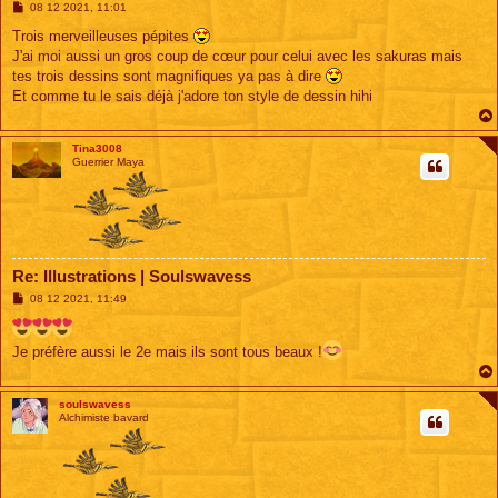
M
08 12 2021, 11:01
e
s
Trois merveilleuses pépites
s
J'ai moi aussi un gros coup de cœur pour celui avec les sakuras mais
a
g
tes trois dessins sont magnifiques ya pas à dire
e
Et comme tu le sais déjà j'adore ton style de dessin hihi
Tina3008
Guerrier Maya
Re: Illustrations | Soulswavess
M
08 12 2021, 11:49
e
s
s
Je préfère aussi le 2e mais ils sont tous beaux !
a
g
e
soulswavess
Alchimiste bavard