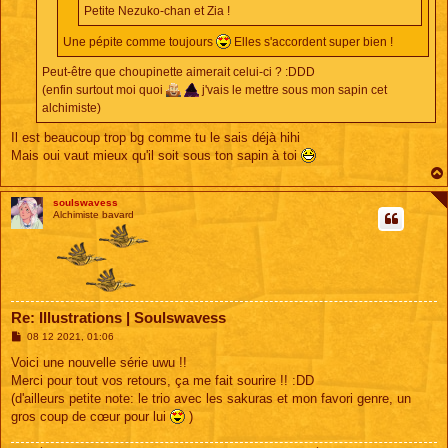
Petite Nezuko-chan et Zia !
Une pépite comme toujours
Elles s'accordent super bien !
Peut-être que choupinette aimerait celui-ci ? :DDD
(enfin surtout moi quoi
j'vais le mettre sous mon sapin cet
alchimiste)
Il est beaucoup trop bg comme tu le sais déjà hihi
Mais oui vaut mieux qu'il soit sous ton sapin à toi
soulswavess
Alchimiste bavard
Re: Illustrations | Soulswavess
M
08 12 2021, 01:06
e
s
Voici une nouvelle série uwu !!
s
Merci pour tout vos retours, ça me fait sourire !! :DD
a
g
(d'ailleurs petite note: le trio avec les sakuras et mon favori genre, un
e
gros coup de cœur pour lui
)