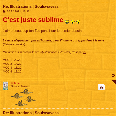
Re: Illustrations | Soulswavess
M
08 12 2021, 10:31
e
C'est juste sublime
s
s
a
g
e
J'aime beaucoup ton Tao pensif sur le dernier dessin
La terre n’appartient pas à l’homme, c’est l’homme qui appartient à la terre
(Tatanka Iyotaka)
Ma fanfic sur la préquelle des
Mystérieuses Cités d'or
, c'est par
ici
MCO 1 : 20/20
MCO 2 : 14/20
MCO 3 : 15/20
MCO 4 : 19/20
Solana
Guerrier Maya
Re: Illustrations | Soulswavess