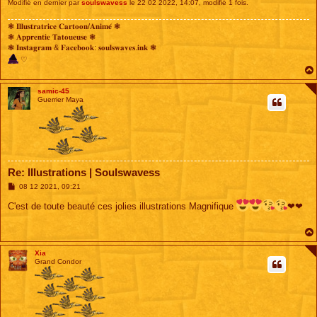
Modifié en dernier par
soulswavess
le 22 02 2022, 14:07, modifié 1 fois.
❃ 𝐈𝐥𝐥𝐮𝐬𝐭𝐫𝐚𝐭𝐫𝐢𝐜𝐞 𝐂𝐚𝐫𝐭𝐨𝐨𝐧/𝐀𝐧𝐢𝐦𝐞́ ❃
❃ 𝐀𝐩𝐩𝐫𝐞𝐧𝐭𝐢𝐞 𝐓𝐚𝐭𝐨𝐮𝐞𝐮𝐬𝐞 ❃
❃ 𝐈𝐧𝐬𝐭𝐚𝐠𝐫𝐚𝐦 & 𝐅𝐚𝐜𝐞𝐛𝐨𝐨𝐤: 𝐬𝐨𝐮𝐥𝐬𝐰𝐚𝐯𝐞𝐬.𝐢𝐧𝐤 ❃
♡
samic-45
Guerrier Maya
Re: Illustrations | Soulswavess
M
08 12 2021, 09:21
e
s
C'est de toute beauté ces jolies illustrations Magnifique
❤❤
s
a
g
e
Xia
Grand Condor