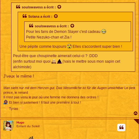
s
s
soulswavess
a écrit :
a
g
Solana
a écrit :
e
soulswavess
a écrit :
Pour les fans de Demon Slayer c'est cadeau
Petite Nezuko-chan et Zia !
Une pépite comme toujours
Elles s'accordent super bien !
Peut-être que choupinette aimerait celui-ci ? :DDD
(enfin surtout moi quoi
j'vais le mettre sous mon sapin cet
alchimiste)
J'veux le même !
Man sieht nur mit dem Herzen gut. Das Wesentliche ist für die Augen unsichtbar
Le petit
prince, le renard
Il n'est pas venu le jour où une femme me donnera des ordres !
Et bien si justement ! Il faut une première à tout !
Tyrias
Hugo
Enfant du Soleil