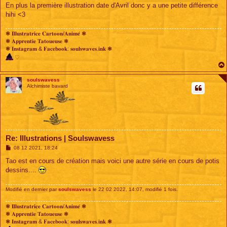
En plus la première illustration date d'Avril donc y a une petite différence
hihi <3
❃ 𝐈𝐥𝐥𝐮𝐬𝐭𝐫𝐚𝐭𝐫𝐢𝐜𝐞 𝐂𝐚𝐫𝐭𝐨𝐨𝐧/𝐀𝐧𝐢𝐦𝐞́ ❃
❃ 𝐀𝐩𝐩𝐫𝐞𝐧𝐭𝐢𝐞 𝐓𝐚𝐭𝐨𝐮𝐞𝐮𝐬𝐞 ❃
❃ 𝐈𝐧𝐬𝐭𝐚𝐠𝐫𝐚𝐦 & 𝐅𝐚𝐜𝐞𝐛𝐨𝐨𝐤: 𝐬𝐨𝐮𝐥𝐬𝐰𝐚𝐯𝐞𝐬.𝐢𝐧𝐤 ❃
♡
soulswavess
Alchimiste bavard
Re: Illustrations | Soulswavess
M
08 12 2021, 18:24
e
s
Tao est en cours de création mais voici une autre série en cours de potis
s
dessins....
a
g
e
Modifié en dernier par
soulswavess
le 22 02 2022, 14:07, modifié 1 fois.
❃ 𝐈𝐥𝐥𝐮𝐬𝐭𝐫𝐚𝐭𝐫𝐢𝐜𝐞 𝐂𝐚𝐫𝐭𝐨𝐨𝐧/𝐀𝐧𝐢𝐦𝐞́ ❃
❃ 𝐀𝐩𝐩𝐫𝐞𝐧𝐭𝐢𝐞 𝐓𝐚𝐭𝐨𝐮𝐞𝐮𝐬𝐞 ❃
❃ 𝐈𝐧𝐬𝐭𝐚𝐠𝐫𝐚𝐦 & 𝐅𝐚𝐜𝐞𝐛𝐨𝐨𝐤: 𝐬𝐨𝐮𝐥𝐬𝐰𝐚𝐯𝐞𝐬.𝐢𝐧𝐤 ❃