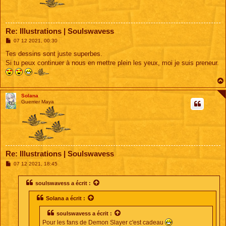
Re: Illustrations | Soulswavess
M
07 12 2021, 00:30
e
s
Tes dessins sont juste superbes.
s
Si tu peux continuer à nous en mettre plein les yeux, moi je suis preneur.
a
g
e
Solana
Guerrier Maya
Re: Illustrations | Soulswavess
M
07 12 2021, 18:45
e
s
s
soulswavess
a écrit :
a
g
Solana
a écrit :
e
soulswavess
a écrit :
Pour les fans de Demon Slayer c'est cadeau