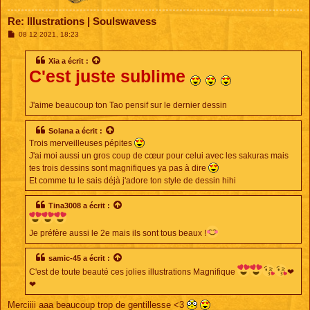
Re: Illustrations | Soulswavess
M
08 12 2021, 18:23
e
s
s
Xia
a écrit :
a
C'est juste sublime
g
e
J'aime beaucoup ton Tao pensif sur le dernier dessin
Solana
a écrit :
Trois merveilleuses pépites
J'ai moi aussi un gros coup de cœur pour celui avec les sakuras mais
tes trois dessins sont magnifiques ya pas à dire
Et comme tu le sais déjà j'adore ton style de dessin hihi
Tina3008
a écrit :
Je préfère aussi le 2e mais ils sont tous beaux !
samic-45
a écrit :
C'est de toute beauté ces jolies illustrations Magnifique
❤
❤
Merciiii aaa beaucoup trop de gentillesse <3