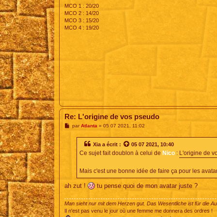
MCO 1 : 20/20
MCO 2 : 14/20
MCO 3 : 15/20
MCO 4 : 19/20
Re: L'origine de vos pseudo
M
par
Atlanta
»
05 07 2021, 11:02
e
s
s
Xia
a écrit :
05 07 2021, 10:40
a
Ce sujet fait doublon à celui de
Nico
:
L'origine de v
g
e
Mais c'est une bonne idée de faire ça pour les avatars
ah zut !
tu pense quoi de mon avatar juste ?
Man sieht nur mit dem Herzen gut. Das Wesentliche ist für die A
Il n'est pas venu le jour où une femme me donnera des ordres !