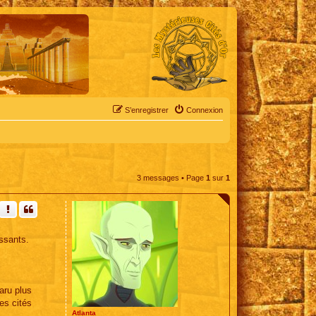
S’enregistrer
Connexion
3 messages • Page
1
sur
1
essants.
aru plus
es cités
Atlanta