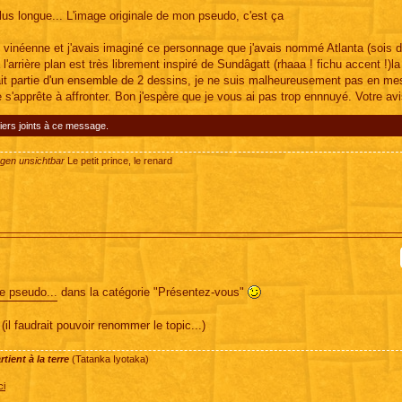
us longue... L'image originale de mon pseudo, c'est ça
on vinéenne et j'avais imaginé ce personnage que j'avais nommé Atlanta (sois d
arrière plan est très librement inspiré de Sundâgatt (rhaaa ! fichu accent !)la
aisait partie d'un ensemble de 2 dessins, je ne suis malheureusement pas en me
 s'apprête à affronter. Bon j'espère que je vous ai pas trop ennnuyé. Votre avi
iers joints à ce message.
ugen unsichtbar
Le petit prince, le renard
re pseudo...
dans la catégorie "Présentez-vous"
il faudrait pouvoir renommer le topic...)
ient à la terre
(Tatanka Iyotaka)
ci