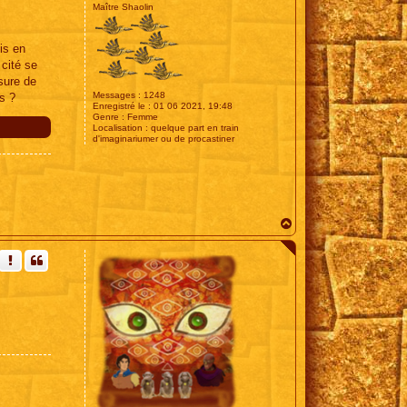
Maître Shaolin
is en
 cité se
sure de
Messages :
1248
s ?
Enregistré le :
01 06 2021, 19:48
Genre :
Femme
Localisation :
quelque part en train
d'imaginariumer ou de procastiner
H
a
u
t