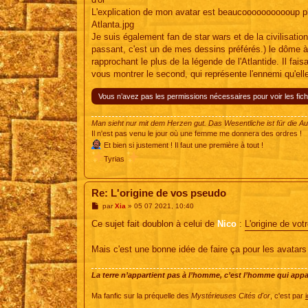
L'explication de mon avatar est beaucooooooooooup pl
Atlanta.jpg
Je suis également fan de star wars et de la civilisati
passant, c'est un de mes dessins préférés.) le dôme à l'
rapprochant le plus de la légende de l'Atlantide. Il f
vous montrer le second, qui représente l'ennemi qu'elle
Vous n’avez pas les permissions nécessaires pour voir les fich
Man sieht nur mit dem Herzen gut. Das Wesentliche ist für die A
Il n'est pas venu le jour où une femme me donnera des ordres !
Et bien si justement ! Il faut une première à tout !
Tyrias
Re: L'origine de vos pseudo
M
par
Xia
»
05 07 2021, 10:40
e
s
Ce sujet fait doublon à celui de
Nico
:
L'origine de vot
s
a
g
Mais c'est une bonne idée de faire ça pour les avatars (
e
La terre n’appartient pas à l’homme, c’est l’homme qui appart
Ma fanfic sur la préquelle des
Mystérieuses Cités d'or
, c'est par
i