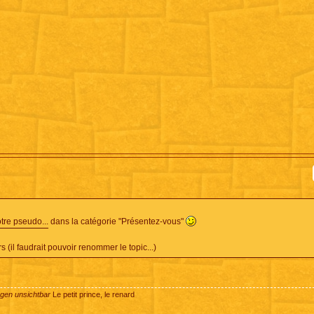
otre pseudo...
dans la catégorie "Présentez-vous"
 (il faudrait pouvoir renommer le topic...)
ugen unsichtbar
Le petit prince, le renard