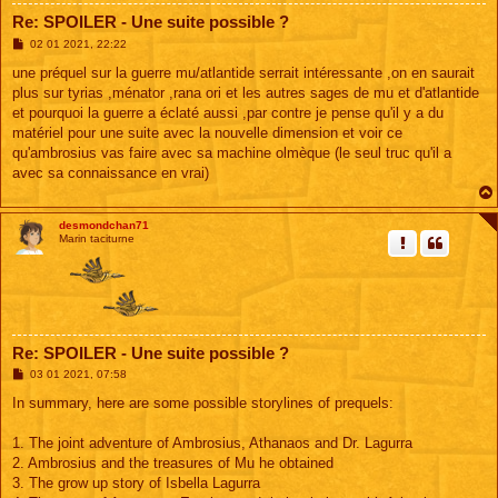
Re: SPOILER - Une suite possible ?
M
02 01 2021, 22:22
e
s
une préquel sur la guerre mu/atlantide serrait intéressante ,on en saurait
s
plus sur tyrias ,ménator ,rana ori et les autres sages de mu et d'atlantide
a
g
et pourquoi la guerre a éclaté aussi ,par contre je pense qu'il y a du
e
matériel pour une suite avec la nouvelle dimension et voir ce
qu'ambrosius vas faire avec sa machine olmèque (le seul truc qu'il a
avec sa connaissance en vrai)
desmondchan71
Marin taciturne
Re: SPOILER - Une suite possible ?
M
03 01 2021, 07:58
e
s
In summary, here are some possible storylines of prequels:
s
a
g
1. The joint adventure of Ambrosius, Athanaos and Dr. Lagurra
e
2. Ambrosius and the treasures of Mu he obtained
3. The grow up story of Isbella Lagurra