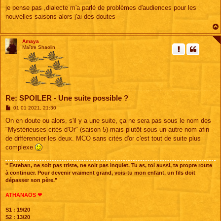
e
s
je pense pas ,dialecte m'a parlé de problèmes d'audiences pour les
s
nouvelles saisons alors j'ai des doutes
a
g
e
Amaya
Maître Shaolin
Re: SPOILER - Une suite possible ?
M
01 01 2021, 21:30
e
s
On en doute ou alors, s'il y a une suite, ça ne sera pas sous le nom des
s
"Mystérieuses cités d'Or" (saison 5) mais plutôt sous un autre nom afin
a
g
de différencier les deux. MCO sans cités d'or c'est tout de suite plus
e
complexe
" Esteban, ne soit pas triste, ne soit pas inquiet. Tu as, toi aussi, ta propre route
à continuer. Pour devenir vraiment grand, vois-tu mon enfant, un fils doit
dépasser son père."
ATHANAOS ❤
S1 : 19/20
S2 : 13/20