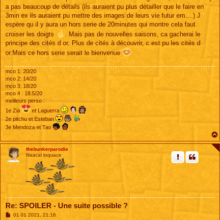
g
a pas beaucoup de détails (ils auraient pu plus détailler que le faire en
e
3min ex ils auraient pu mettre des images de leurs vie futur em....) J
espère qu il y aura un hors serie de 20minutes qui montre cela faut
croiser les doigts
. Mais pas de nouvelles saisons, ca gacherai le
principe des cités d or. Plus de cités à découvrir, c est pu les cités d
or.Mais ce hors serie serait le bienvenue
mco 1: 20/20
mco 2: 14/20
mco 3: 18/20
mco 4 : 18.5/20
meilleurs perso :
1e Zia
et Laguerra
2e pitchu et Esteban
3e Mendoza et Tao
thebunkerparodie
Naacal loquace
Re: SPOILER - Une suite possible ?
M
01 01 2021, 21:16