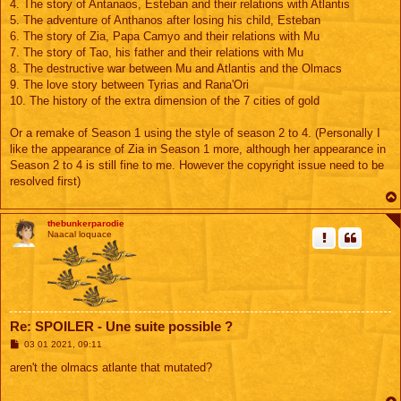
4. The story of Antanaos, Esteban and their relations with Atlantis
5. The adventure of Anthanos after losing his child, Esteban
6. The story of Zia, Papa Camyo and their relations with Mu
7. The story of Tao, his father and their relations with Mu
8. The destructive war between Mu and Atlantis and the Olmacs
9. The love story between Tyrias and Rana'Ori
10. The history of the extra dimension of the 7 cities of gold
Or a remake of Season 1 using the style of season 2 to 4. (Personally I
like the appearance of Zia in Season 1 more, although her appearance in
Season 2 to 4 is still fine to me. However the copyright issue need to be
resolved first)
thebunkerparodie
Naacal loquace
Re: SPOILER - Une suite possible ?
M
03 01 2021, 09:11
e
s
aren't the olmacs atlante that mutated?
s
a
g