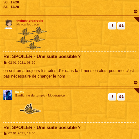
S3 : 17/20
S4 : 14/20
thebunkerparodie
Naacal loquace
Re: SPOILER - Une suite possible ?
M
02 01 2021, 08:29
e
s
en soit on a toujours les cités d'or dans la dimension alors pour moi c'est
s
pas nécessaire de changer le nom
a
g
e
Ra Mu
Gardienne du temple - Modératrice
Re: SPOILER - Une suite possible ?
M
02 01 2021, 18:00
e