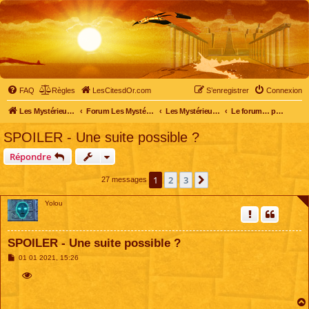
FAQ
Règles
LesCitesdOr.com
S’enregistrer
Connexion
Les Mystérieuses Cités d'Or - LesCitesdOr.com
Forum Les Mystérieuses Cités d'Or
Les Mystérieuses Cités d'Or
Le forum… pour tous
SPOILER - Une suite possible ?
Répondre
1
2
3
Suivante
27 messages
Yolou
SPOILER - Une suite possible ?
M
01 01 2021, 15:26
e
s
s
a
g
e