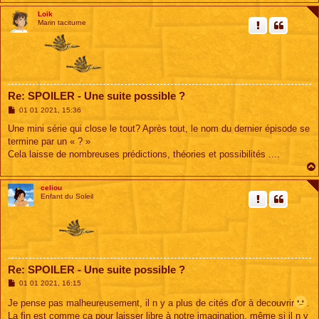
Loik
Marin taciturne
Re: SPOILER - Une suite possible ?
M
01 01 2021, 15:36
e
s
Une mini série qui close le tout? Après tout, le nom du dernier épisode se
s
termine par un « ? »
a
g
Cela laisse de nombreuses prédictions, théories et possibilités ....
e
celiou
Enfant du Soleil
Re: SPOILER - Une suite possible ?
M
01 01 2021, 16:15
e
s
Je pense pas malheureusement, il n y a plus de cités d'or à decouvrir
.
s
La fin est comme ca pour laisser libre à notre imagination, même si il n y
a