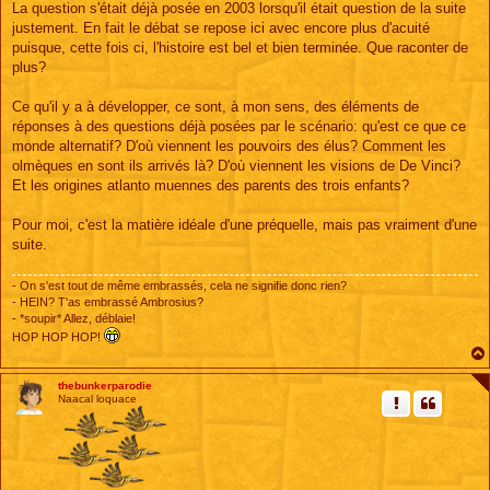
s
La question s'était déjà posée en 2003 lorsqu'il était question de la suite
s
justement. En fait le débat se repose ici avec encore plus d'acuité
a
g
puisque, cette fois ci, l'histoire est bel et bien terminée. Que raconter de
e
plus?
Ce qu'il y a à développer, ce sont, à mon sens, des éléments de
réponses à des questions déjà posées par le scénario: qu'est ce que ce
monde alternatif? D'où viennent les pouvoirs des élus? Comment les
olmèques en sont ils arrivés là? D'où viennent les visions de De Vinci?
Et les origines atlanto muennes des parents des trois enfants?
Pour moi, c'est la matière idéale d'une préquelle, mais pas vraiment d'une
suite.
- On s'est tout de même embrassés, cela ne signifie donc rien?
- HEIN? T'as embrassé Ambrosius?
- *soupir* Allez, déblaie!
HOP HOP HOP!
thebunkerparodie
Naacal loquace