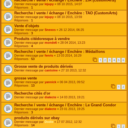
Recherche / vente / échange / Enchère : ZIA (CustomArts)
Dernier message par
lejupy
«
08 10 2015, 14:07
Réponses :
1
Recherche / vente / échange / Enchère : TAO (CustomArts)
Dernier message par
lejupy
«
08 10 2015, 13:59
Réponses :
1
Vente d'objets
Dernier message par
Snexos
«
26 12 2014, 06:25
Réponses :
3
Produits citédoresque à vendre
Dernier message par
monde6
«
28 04 2014, 13:23
Réponses :
4
Recherche / vente / échange / Enchère : Médaillons
Dernier message par
fenris
«
13 03 2014, 16:29
Réponses :
53
1
2
3
4
5
6
Grosse vente de produits dérivés
Dernier message par
cantoine
«
27 10 2013, 12:32
grosse vente
Dernier message par
yannick
«
06 04 2013, 09:52
Réponses :
13
1
2
Recherche cités d'or
Dernier message par
dialecte
«
14 03 2013, 19:21
Recherche / vente / échange / Enchère : Le Grand Condor
Dernier message par
dialecte
«
23 01 2013, 19:25
Réponses :
3
produits dérivés sur ebay
Dernier message par
Dodie
«
17 07 2012, 12:32
Réponses :
14
1
2