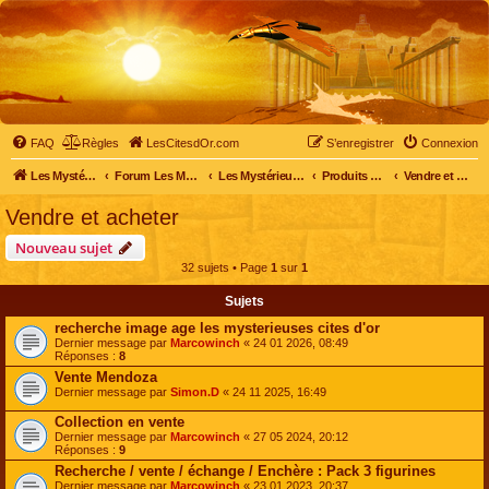
FAQ
Règles
LesCitesdOr.com
S’enregistrer
Connexion
Les Mystérieuses Cités d'Or - LesCitesdOr.com
Forum Les Mystérieuses Cités d'Or
Les Mystérieuses Cités d'Or
Produits dérivés
Vendre et acheter
Vendre et acheter
Nouveau sujet
32 sujets • Page
1
sur
1
Sujets
recherche image age les mysterieuses cites d'or
Dernier message par
Marcowinch
«
24 01 2026, 08:49
Réponses :
8
Vente Mendoza
Dernier message par
Simon.D
«
24 11 2025, 16:49
Collection en vente
Dernier message par
Marcowinch
«
27 05 2024, 20:12
Réponses :
9
Recherche / vente / échange / Enchère : Pack 3 figurines
Dernier message par
Marcowinch
«
23 01 2023, 20:37