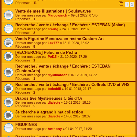
Réponses :
11
1
2
Vente de mes illustrations | Soulswaves
Dernier message par
Marcowinch
«
09 01 2022, 07:45
Réponses :
1
Recherche / vente / échange / Enchère : ESTEBAN (Asian)
Dernier message par
Gwing
«
24 03 2021, 19:16
Réponses :
8
Vends Figurine Mendoza en résine Custom Art
Dernier message par
Lex777
«
13 11 2020, 18:02
Réponses :
5
[RECHERCHE] Peluche de Pichu
Dernier message par
Pol15
«
21 10 2020, 17:29
Réponses :
1
Recherche / vente / échange / Enchère : ESTEBAN
(CustomArts)
Dernier message par
Mykimatoor
«
16 12 2019, 14:22
Réponses :
1
Recherche / vente / échange / Enchère : Coffrets DVD et VHS
Dernier message par
boitebill
«
19 01 2018, 21:17
Réponses :
2
Diapositive Mystérieuses Cités d'Or
Dernier message par
dialecte
«
15 01 2018, 18:15
Réponses :
5
Je cherche à agrandir ma collection
Dernier message par
dialecte
«
14 06 2017, 20:37
FIGURINES
Dernier message par
Anthony
«
01 04 2017, 11:20